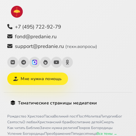
+7 (495) 722-92-79
fond@predanie.ru
support@predanie.ru
(техн.вопросы)
Мне нужна помощь
Тематические страницы медиатеки
Рождество Христово
Пасха
Великий пост
Пост
Молитва
Литургия
Бог
Святость
О любви
Христианский брак
Воспитание детей
Смерть
Как читать Библию
Зачем нужна религия
Покров Богородицы
Успение Богородицы
Преображение
Пятидесятница
Все темы →