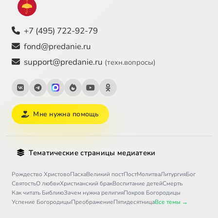
+7 (495) 722-92-79
fond@predanie.ru
support@predanie.ru
(техн.вопросы)
Мне нужна помощь
Тематические страницы медиатеки
Рождество Христово
Пасха
Великий пост
Пост
Молитва
Литургия
Бог
Святость
О любви
Христианский брак
Воспитание детей
Смерть
Как читать Библию
Зачем нужна религия
Покров Богородицы
Успение Богородицы
Преображение
Пятидесятница
Все темы →