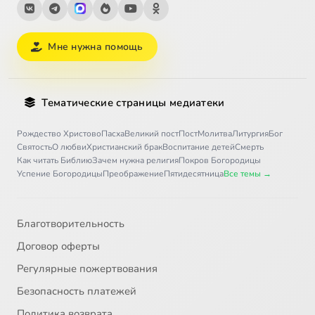
Мне нужна помощь
Тематические страницы медиатеки
Рождество Христово
Пасха
Великий пост
Пост
Молитва
Литургия
Бог
Святость
О любви
Христианский брак
Воспитание детей
Смерть
Как читать Библию
Зачем нужна религия
Покров Богородицы
Успение Богородицы
Преображение
Пятидесятница
Все темы →
Благотворительность
Договор оферты
Регулярные пожертвования
Безопасность платежей
Политика возврата