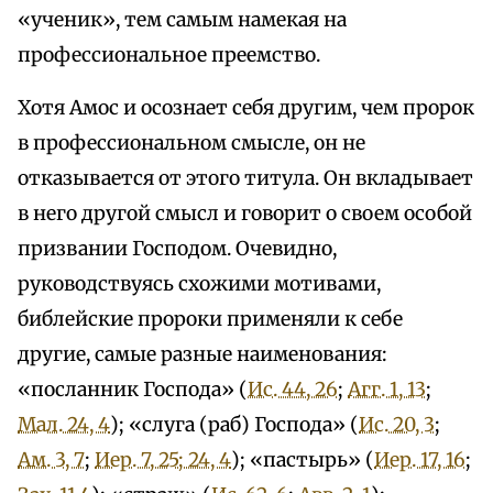
«ученик», тем самым намекая на
профессиональное преемство.
Хотя Амос и осознает себя другим, чем пророк
в профессиональном смысле, он не
отказывается от этого титула. Он вкладывает
в него другой смысл и говорит о своем особой
призвании Господом. Очевидно,
руководствуясь схожими мотивами,
библейские пророки применяли к себе
другие, самые разные наименования:
«посланник Господа» (
Ис. 44, 26
;
Агг. 1, 13
;
Мал. 24, 4
); «слуга (раб) Господа» (
Ис. 20, 3
;
Ам. 3, 7
;
Иер. 7, 25; 24, 4
); «пастырь» (
Иер. 17, 16
;