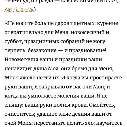
течет суд, и правда — как сильный поток!» (
Ам. 5, 21—24
).
«Не носите больше даров тщетных: курение
отвратительно для Меня; новомесячий и
суббот, праздничных собраний не могу
терпеть: беззаконие — и празднование!
Новомесячия ваши и праздники ваши
ненавидит душа Моя: они бремя для Меня;
Мне тяжело нести их. И когда вы простираете
руки ваши, Я закрываю от вас очи Мои; и
когда вы умножаете моления ваши, Я не
слышу: ваши руки полны крови. Омойтесь,
очиститесь; удалите злые деяния ваши от
очей Моих; перестаньте делать зло; научитесь