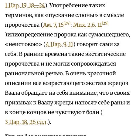
1 Цар. 19, 18—24
). Употребление таких
терминов, как «пускание слюны» в смысле
[24]
[25]
пророчества (
Ам. 7, 16
;
Мих. 2,6. 11
)илиопределение пророка как сумасшедшего,
«неистовою» (
4 Цар. 9, 11
) говорят сами за
себя. В ранние времена такие экстатические
пророчества и не могли сопровождаться
рациональной речью. В очень красочной
описании все возрастающего экстаза жрецов
Ваала обращает на себя внимание, что в своих
призывах к Ваалу жрецы наносят себе раны и
в конце концов не чувствуют боли (
3 Цар. 18, 26 слл.
).