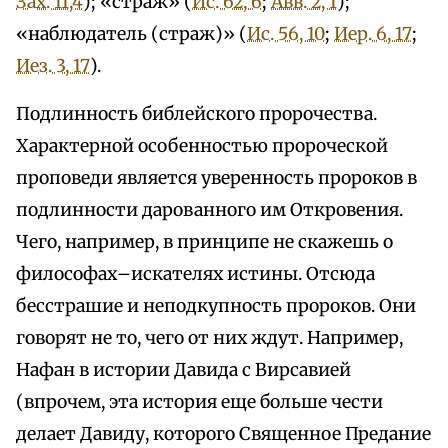
Зах. 11,4
); «страж» (
Ис. 62, 6
;
Авв. 2, 1
);
«наблюдатель (страж)» (
Ис. 56, 10
;
Иер. 6, 17
;
Иез. 3, 17
).
Подлинность библейского пророчества.
Характерной особенностью пророческой
проповеди является уверенность пророков в
подлинности дарованного им Откровения.
Чего, например, в принципе не скажешь о
философах–искателях истины. Отсюда
бесстрашие и неподкупность пророков. Они
говорят не то, чего от них ждут. Например,
Нафан в истории Давида с Вирсавией
(впрочем, эта история еще больше чести
делает Давиду, которого Священное Предание