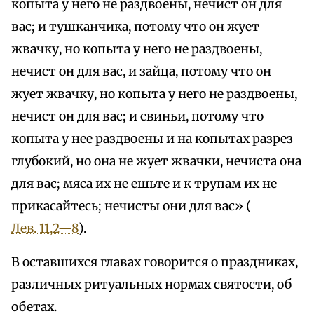
копыта у него не раздвоены, нечист он для
вас; и тушканчика, потому что он жует
жвачку, но копыта у него не раздвоены,
нечист он для вас, и зайца, потому что он
жует жвачку, но копыта у него не раздвоены,
нечист он для вас; и свиньи, потому что
копыта у нее раздвоены и на копытах разрез
глубокий, но она не жует жвачки, нечиста она
для вас; мяса их не ешьте и к трупам их не
прикасайтесь; нечисты они для вас» (
Лев. 11,2—8
).
В оставшихся главах говорится о праздниках,
различных ритуальных нормах святости, об
обетах.