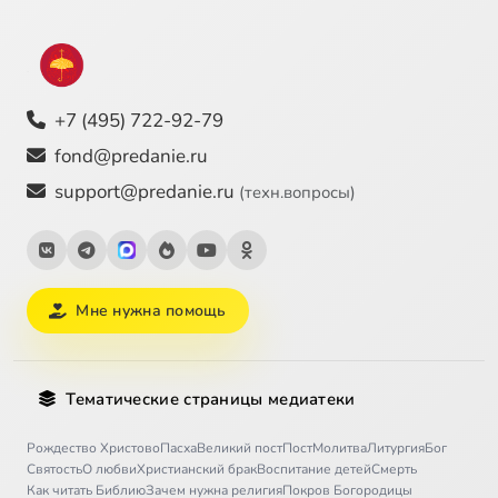
+7 (495) 722-92-79
fond@predanie.ru
support@predanie.ru
(техн.вопросы)
Мне нужна помощь
Тематические страницы медиатеки
Рождество Христово
Пасха
Великий пост
Пост
Молитва
Литургия
Бог
Святость
О любви
Христианский брак
Воспитание детей
Смерть
Как читать Библию
Зачем нужна религия
Покров Богородицы