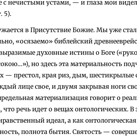
 с нечистыми устами, — и глаза мои видел
 5).
ужается в Присутствие Божие. Мы уже стал
льно, «осязаемо» библейский древнееврей
выразимые духовные истины о Боге («рук
кою…»), но здесь эта материальность под
х — престол, края риз, дым, шестикрылые
дый лице свое, и двумя закрывая ноги сво
 предельная материализация говорит о реа
, что речь идет о вещах онтологических. В
 нравственный идеал, а как онтологическая
ность, полнота бытия. Святость — соверш