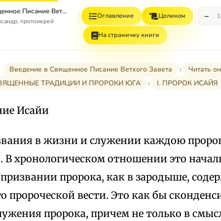
Введение в Священное Писание Ветхого Завета
−
Оглавление
Целиком
1
сандр, протоиерей
На страничку книги
Введение в Священное Писание Ветхого Завета
Читать о
СВЯЩЕННЫЕ ТРАДИЦИИ И ПРОРОКИ ЮГА
I. ПРОРОК ИСАЙЯ
ние Исайи
вания в жизни и служении каждою проро
. В хронологическом отношении это началь
 призвании пророка, как в зародыше, содер
го пророческой вести. Это как бы сконден
лужения пророка, причем не только в смы