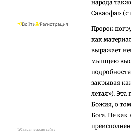
народа также
Саваофа» (ст.
Войти
Регистрация
Пророк погр
как материа
выражает не
мышцею высо
подробностя
закрывая каж
летая»). Эта
Божия, о том
Бога. Не как
преисполнен
Старая версия сайта