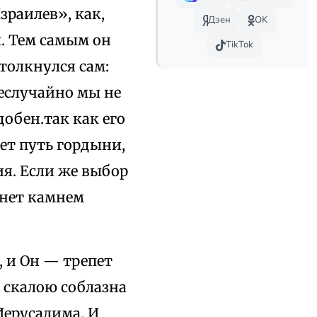
зраилев», как,
Дзен
OK
л. Тем самым он
TikTok
толкнулся сам:
Неслучайно мы не
добен.так как его
ет путь гордыни,
ия. Если же выбор
танет камнем
, и Он — трепет
 скалою соблазна
Иерусалима. И