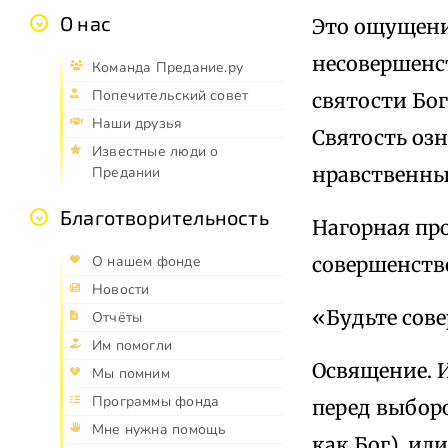
О нас
Это ощущени
несовершенст
Команда Предание.ру
Попечительский совет
святости Бог
Наши друзья
Святость озн
Известные люди о
нравственны
Предании
Благотворительность
Нагорная про
совершенств
О нашем фонде
Новости
«Будьте сов
Отчёты
Им помогли
Освящение. И
Мы помним
Программы фонда
перед выборо
Мне нужна помощь
как Бог), ил