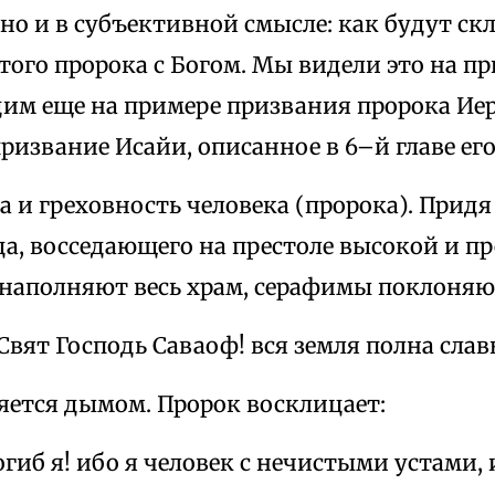
но и в субъективной смысле: как будут ск
того пророка с Богом. Мы видели это на п
дим еще на примере призвания пророка Иер
ризвание Исайи, описанное в 6–й главе его
а и греховность человека (пророка). Придя
а, восседающего на престоле высокой и пр
 наполняют весь храм, серафимы поклоняю
Свят Господь Саваоф! вся земля полна славы 
яется дымом. Пророк восклицает:
огиб я! ибо я человек с нечистыми устами,