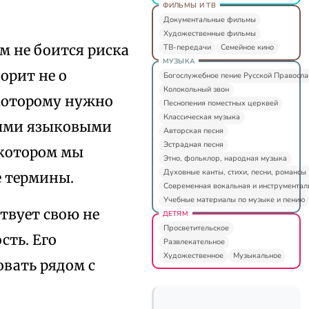
ФИЛЬМЫ И ТВ
Документальные фильмы
Художественные фильмы
м не боится риска
ТВ-передачи
Семейное кино
МУЗЫКА
орит не о
Богослужебное пение Русской Правосл
Колокольный звон
 которому нужно
Песнопения поместных церквей
Классическая музыка
ными языковыми
Авторская песня
Эстрадная песня
 котором мы
Этно, фольклор, народная музыка
Духовные канты, стихи, песни, романсы
е термины.
Современная вокальная и инструментал
Учебные материалы по музыке и пению
твует свою не
ДЕТЯМ
Просветительское
сть. Его
Развлекательное
Художественное
Музыкальное
овать рядом с