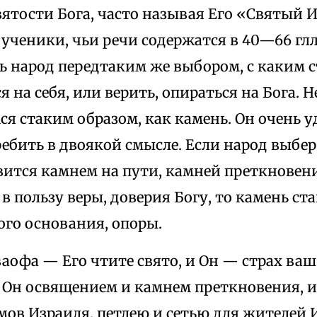
вятости Бога, часто называя Его «Святый И
о ученики, чьи речи содержатся в 40—66 гл
ь народ передтаким же выбором, с каким с
я на себя, или верить, опираться на Бога. 
ся стаким образом, как камень. Он очень у
ебить в двоякой смысле. Если народ выбер
вится камнем на пути, камней преткновен
 в пользу веры, доверия Богу, то камень с
го основания, опоры.
аофа — Его чтите свято, и Он — страх ваш
т Он освящением и камнем преткновения, и
ов Израиля, петлею и сетью для жителей 