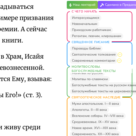
Наш лекторий
Сделано в Предан
ладываться
С ЧЕГО НАЧАТЬ
римере призвания
Интересующимся
Новоначальным
емии. А сейчас
Приходским работникам
Регентам, певчим, клирошанам
 книги.
СВЯЩЕННОЕ ПИСАНИЕ
Переводы Библии
Святоотеческие толкования
 в Храм, Исайя
Современные комментарии
евознесенной.
МОЛИТВОСЛОВЫ.
БОГОСЛУЖЕБНЫЕ ТЕКСТЫ
Молитвы по-русски
тся Ему, взывая:
Молитвы по-славянски
Богослужебные тексты на русском язык
Богослужебные тексты на церковнослав
Его!» (ст. 3).
СВЯТООТЕЧЕСКОЕ НАСЛЕДИЕ
Мужи апостольские. I—II века
Апологеты. II—III века
Вселенские соборы. IV—VIII века
Средневековье. IX—XV века
 и живу среди
Новое время. XVI—XIX века
Современность. XX—XXI века