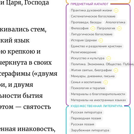
и Царя, Господа
ПРЕДМЕТНЫЙ КАТАЛОГ
Практика духовной жизни
Систематическое богословие
Проповеди, беседы
Апологетика
кивались стем,
Философия
Патрология
Литургическое богословие
ский язык
История Церкви
Единство и разделения христиан
ою крепкою и
Религиоведение
Искусство и культура
черкнута в своих
Политика. Экономика. Общество. Публи
Жития святых, биографии
 серафимы («двумя
Мемуары, дневники, письма
Семья и воспитание
и, и двумя
Психология и терапия
Материалы о благотворительности
льности бытия
Материалы на иностранных языках
 этом — святость
ХУДОЖЕСТВЕННАЯ ЛИТЕРАТУРА
Русская литература
Переводная поэзия
Русская поэзия
енная инаковость,
Зарубежная литература