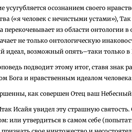
е усугубляется осознанием своего нравст
ва («я человек с нечистыми устами»), Так
а перекочевывает из области онтологии в 
ачает не только онтологическую инаковост
й идеал, возможный опять–таки только в 
поведь подводит этому итог, ставя знак р
ом Бога и нравственным идеалом человека
ершенны, как совершен Отец ваш Небесный
так Исайя увидел эту страшную святость. 
м: или утвердиться в самом себе (попытат
и признать свое ничтожество и несостояте