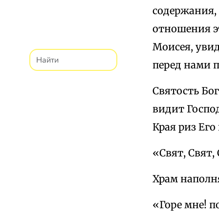
содержания, 
отношения э
Моисея, уви
перед нами п
Святость Бог
видит Господ
Края риз Его
«Свят, Свят, 
Храм наполн
«Горе мне! п