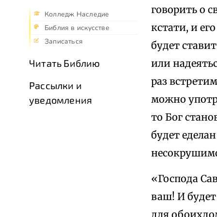
говорить о с
Колледж Наследие
кстати, и ег
Библия в искусстве
Записаться
будет ставит
или надеятьс
Читать Библию
раз встретим
Рассылки и
можно употр
уведомления
то Бог стано
будет еделан
несокрушимо
«Господа Сав
ваш! И буде
для обоихдом