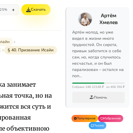
+
Скачать
25%
Артём
Хмелев
Артём молод, но уже
видел в жизни много
нлайн
трудностей. Он сирота,
§ 40. Призвание Исайи
привык заботится о себе
сам, но, когда случилось
несчастье, и он был
парализован – остался на
поп…
ка занимает
Собрано 248 223,68 ₽
из 406 350 ₽
ная точка, но на
Помочь
жится вся суть и
сированная
Популярное
Избранное
Позже
сле объективною