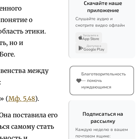
Скачайте наше
венного
приложение
 понятие о
Слушайте аудио и
смотрите видео офлайн
область этики.
Загрузите в
App Store
ь, но и
Доступно в
Google Play
Боге.
авенства между
Благотворительность
— помочь
:
нуждающимся
» (
Мф. 5,48
).
Подписаться на
Она поставила его
рассылку
ься самому стать
Каждую неделю в вашем
почтовом ящике:
льность и