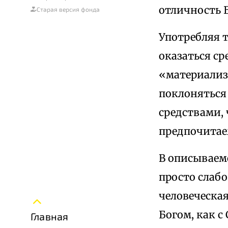
отличность Б
Старая версия фонда
Употребляя 
оказаться ср
«материализ
поклоняться
средствами,
предпочитае
В описываем
просто слабо
человеческая
Богом, как с
Главная