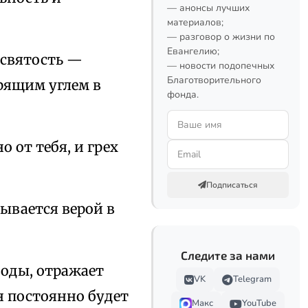
— анонсы лучших
материалов;
— разговор о жизни по
Евангелию;
 святость —
— новости подопечных
Благотворительного
орящим углем в
фонда.
о от тебя, и грех
Подписаться
зывается верой в
Следите за нами
воды, отражает
VK
Telegram
н постоянно будет
Макс
YouTube