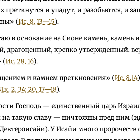
х преткнутся и упадут, и разобьются, и зап
ены» (
Ис. 8, 13—15
).
гаю в основание на Сионе камень, камень
й, драгоценный, крепко утвержденный: ве
 (
Ис. 28, 16
).
щением и камнем преткновения» (
Ис. 8,14
Лк. 2, 34; 20, 17—18
).
ости Господь — единственный царь Израиля
 на такую славу — ничтожны пред ним (ид
Девтероисайи). У Исайи много пророчеств 