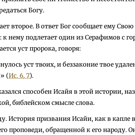
едаться Богу.
ет второе. В ответ Бог сообщает ему Свою
: к нему подлетает один из Серафимов с г
ается уст пророка, говоря:
снулось уст твоих, и беззаконие твое удален
» (
Ис. 6, 7
).
оказался способен Исайя в этой истории, на
ой, библейском смысле слова.
ду. История призвания Исайи, как в капле 
го проповеди, обращенной к его народу. О