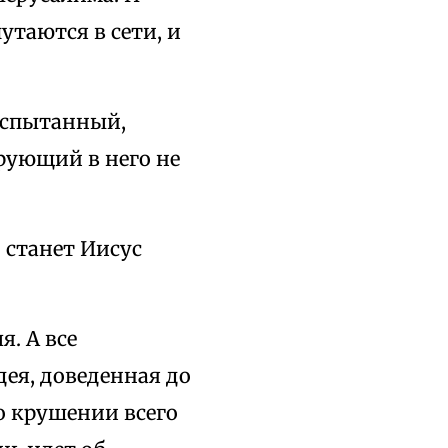
утаются в сети, и
 испытанный,
рующий в него не
) станет Иисус
. А все
ея, доведенная до
о крушении всего