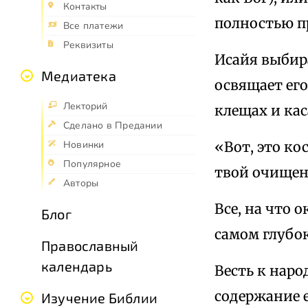
Контакты
полностью пр
Все платежи
Реквизиты
Исайя выбира
Медиатека
освящает его
Лекторий
клещах и кас
Сделано в Предании
«Вот, это ко
Новинки
Популярное
твой очищен
Авторы
Все, на что 
Блог
самом глубок
Православный
календарь
Весть к наро
содержание е
Изучение Библии