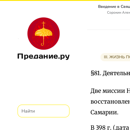
Сорокин Алек
Предание.ру
III. ЖИЗНЬ
§81. Деятель
Две миссии Н
восстановле
Самарии.
В 398 г. (да