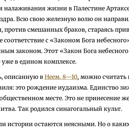
ля налаживания жизни в Палестине Артакс
здра. Всю свою железную волю он направил
, против смешанных браков, стараясь при
 соответствие с «Законом Бога небесного»
нным законом. Этот «Закон Бога небесног
уже в едином комплексе.
ь, описанную в
Неем. 8—10
, можно считать
иля: это рождение иудаизма. Единство зи
 общественном месте. Это не принесение же
итва. Так родился синагогальный культ.
ли истории остаются неясными. Но о как