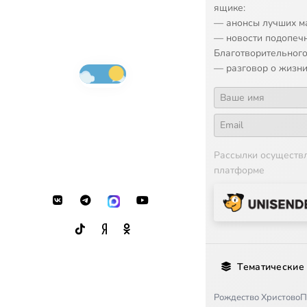
ящике:
— анонсы лучших м
— новости подопеч
Благотворительного
— разговор о жизни
Рассылки осуществ
платформе
Тематические
Рождество Христово
П