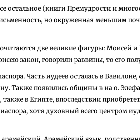
е остальное (книги Премудрости и многое 
исьменность, но окруженная меньшим по
очитаются две великие фигуры: Моисей и 
оисею закон, говорили раввины, то его пол
аспора. Часть иудеев осталась в Вавилоне,
у. Также появились общины в на о. Элефан
 также в Египте, впоследствии приобретет
иаспора, хотя духовный всего центром иуд
 арамейский. Арамейский язык, родственн