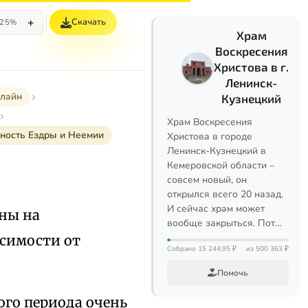
+
Скачать
25%
Храм
Воскресения
Христова в г.
Ленинск-
нлайн
Кузнецкий
Храм Воскресения
ьность Ездры и Неемии
Христова в городе
Ленинск-Кузнецкий в
Кемеровской области –
совсем новый, он
открылся всего 20 назад.
И сейчас храм может
ены на
вообще закрыться. Пот…
исимости от
Собрано 15 244,95 ₽
из 500 363 ₽
Помочь
того периода очень