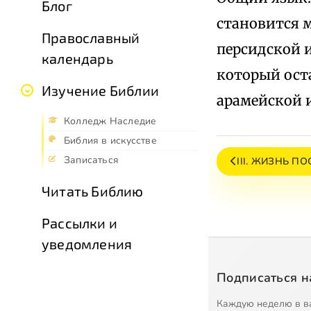
Блог
становится 
Православный
персидской и
календарь
который оста
Изучение Библии
арамейской 
Колледж Наследие
Библия в искусстве
Записаться
III. ЖИЗНЬ П
Читать Библию
Рассылки и
уведомления
Подписаться н
Каждую неделю в в