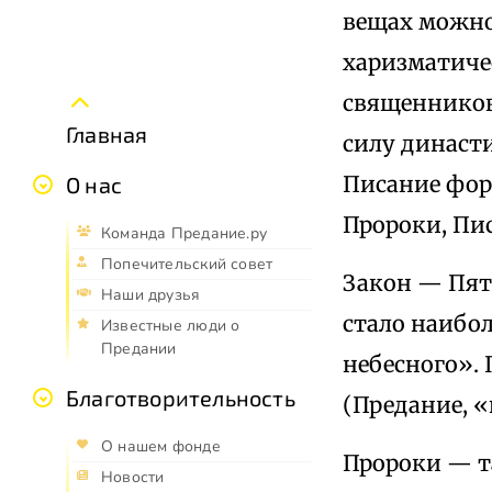
вещах можно
харизматиче
священников,
Главная
силу династ
Писание фор
О нас
Пророки, Пи
Команда Предание.ру
Попечительский совет
Закон — Пят
Наши друзья
стало наибо
Известные люди о
Предании
небесного». 
Благотворительность
(Предание, «
О нашем фонде
Пророки — т
Новости