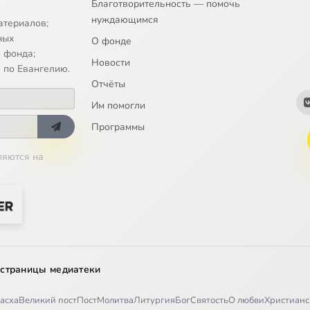
Благотворительность — помочь
нуждающимся
атериалов;
ных
О фонде
 фонда;
Новости
 по Евангелию.
Отчёты
Им помогли
Программы
ляются на
 страницы медиатеки
асха
Великий пост
Пост
Молитва
Литургия
Бог
Святость
О любви
Христианс