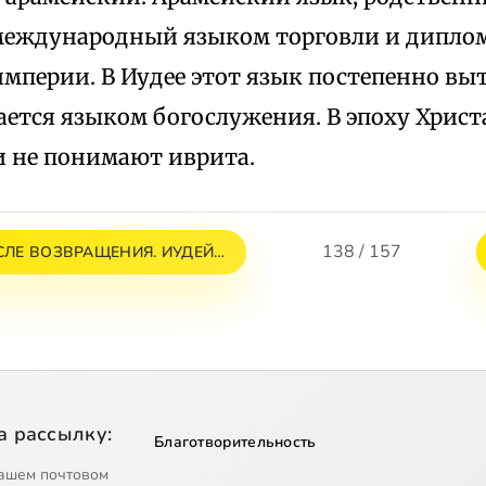
международный языком торговли и дипло
мперии. В Иудее этот язык постепенно выт
ется языком богослужения. В эпоху Христ
и не понимают иврита.
138 / 157
ОСЛЕ ВОЗВРАЩЕНИЯ. ИУДЕЙ…
а рассылку:
Благотворительность
ашем почтовом