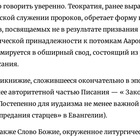
 говорить уверенно. Теократия, ранее выр
ской служении пророков, обретает форму 
 посвящаемых не в результате призвания (
ической принадлежности к потомкам Ааро
мируется в обширный свод, состоящий из р
сания.
икнижие, сложившееся окончательно в эпо
лее авторитетной частью Писания — « Зак
Постепенно для иудаизма не менее важной 
предания старцев» в Евангелии).
акже Слово Божие, окруженное литургиче