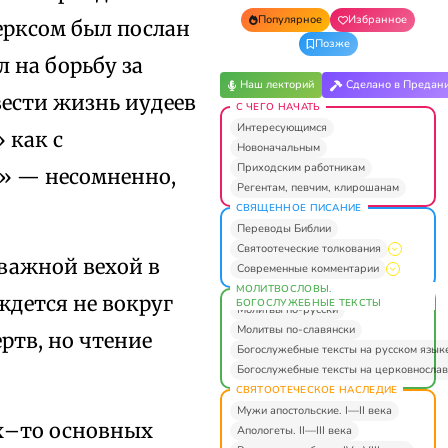
Популярное
Избранное
ерксом был послан
Позже
 на борьбу за
Наш лекторий
Сделано в Предан
вести жизнь иудеев
С ЧЕГО НАЧАТЬ
Интересующимся
 как с
Новоначальным
Приходским работникам
о» — несомненно,
Регентам, певчим, клирошанам
СВЯЩЕННОЕ ПИСАНИЕ
Переводы Библии
Святоотеческие толкования
 важной вехой в
Современные комментарии
МОЛИТВОСЛОВЫ.
ждется не вокруг
БОГОСЛУЖЕБНЫЕ ТЕКСТЫ
Молитвы по-русски
Молитвы по-славянски
ртв, но чтение
Богослужебные тексты на русском язык
Богослужебные тексты на церковнослав
СВЯТООТЕЧЕСКОЕ НАСЛЕДИЕ
Мужи апостольские. I—II века
их–то основных
Апологеты. II—III века