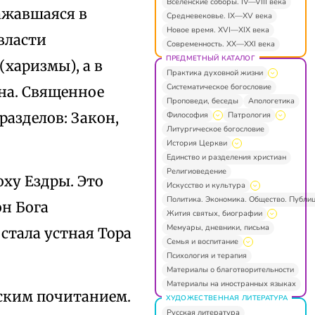
Вселенские соборы. IV—VIII века
ажавшаяся в
Средневековье. IX—XV века
Новое время. XVI—XIX века
власти
Современность. XX—XXI века
ПРЕДМЕТНЫЙ КАТАЛОГ
харизмы), а в
Практика духовной жизни
Систематическое богословие
на. Священное
Проповеди, беседы
Апологетика
азделов: Закон,
Философия
Патрология
Литургическое богословие
История Церкви
Единство и разделения христиан
Религиоведение
ху Ездры. Это
Искусство и культура
Политика. Экономика. Общество. Публи
он Бога
Жития святых, биографии
Мемуары, дневники, письма
стала устная Тора
Семья и воспитание
Психология и терапия
Материалы о благотворительности
Материалы на иностранных языках
ским почитанием.
ХУДОЖЕСТВЕННАЯ ЛИТЕРАТУРА
Русская литература