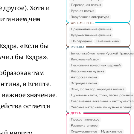
Переводная поэзия
другое). Хотя и
Русская поэзия
Зарубежная литература
читанием,чем
ФИЛЬМЫ И ТВ
Документальные фильмы
Художественные фильмы
ТВ-передачи
Семейное кино
Ездра. «Если бы
МУЗЫКА
Богослужебное пение Русской Правосл
учил бы Ездра».
Колокольный звон
Песнопения поместных церквей
Классическая музыка
 образовав там
Авторская песня
тина, в Египте.
Эстрадная песня
Этно, фольклор, народная музыка
 важное значение.
Духовные канты, стихи, песни, романсы
Современная вокальная и инструментал
ейства остается
Учебные материалы по музыке и пению
ДЕТЯМ
Просветительское
Развлекательное
Художественное
Музыкальное
ый ивриту,