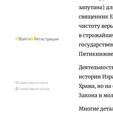
запутана) д
священник Е
чистоту веры
в строжайшее
Войти
Регистрация
государстве
Пятикнижие 
Деятельност
истории Изра
Старая версия сайта
Храма, но на
Старая версия фонда
Закона и мол
Многие дета