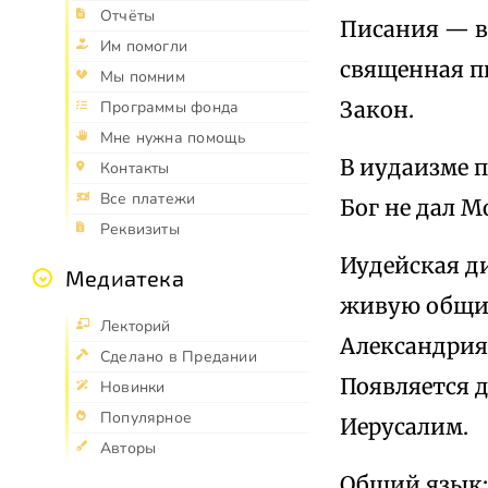
Отчёты
Писания — вс
Им помогли
священная п
Мы помним
Закон.
Программы фонда
Мне нужна помощь
В иудаизме п
Контакты
Все платежи
Бог не дал М
Реквизиты
Иудейская ди
Медиатека
живую общин
Лекторий
Александрия,
Сделано в Предании
Появляется д
Новинки
Популярное
Иерусалим.
Авторы
Общий язык: