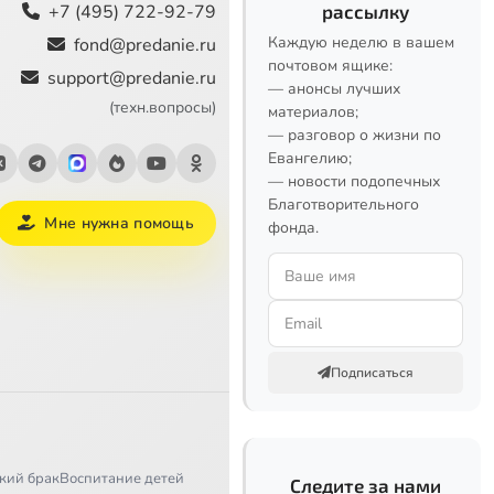
+7 (495) 722-92-79
рассылку
Каждую неделю в вашем
fond@predanie.ru
почтовом ящике:
support@predanie.ru
— анонсы лучших
(техн.вопросы)
материалов;
— разговор о жизни по
Евангелию;
— новости подопечных
Благотворительного
Мне нужна помощь
фонда.
Подписаться
кий брак
Воспитание детей
Следите за нами