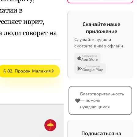
матии в
есняет иврит,
Скачайте наше
приложение
а люди говорят на
Слушайте аудио и
смотрите видео офлайн
Загрузите в
App Store
Доступно в
Google Play
§ 82. Пророк Малахия
Благотворительность
— помочь
нуждающимся
Подписаться на