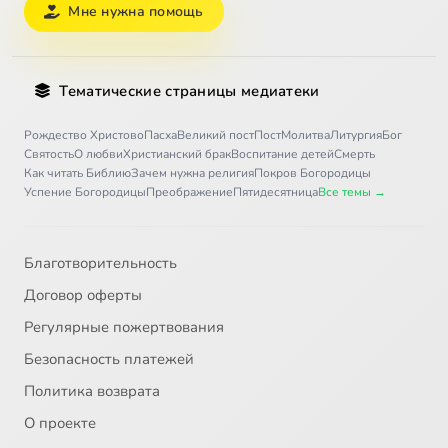
Мне нужна помощь
Тематические страницы медиатеки
Рождество Христово
Пасха
Великий пост
Пост
Молитва
Литургия
Бог
Святость
О любви
Христианский брак
Воспитание детей
Смерть
Как читать Библию
Зачем нужна религия
Покров Богородицы
Успение Богородицы
Преображение
Пятидесятница
Все темы →
Благотворительность
Договор оферты
Регулярные пожертвования
Безопасность платежей
Политика возврата
О проекте