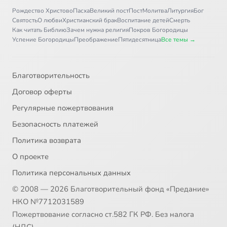
Рождество Христово
Пасха
Великий пост
Пост
Молитва
Литургия
Бог
Святость
О любви
Христианский брак
Воспитание детей
Смерть
Как читать Библию
Зачем нужна религия
Покров Богородицы
Успение Богородицы
Преображение
Пятидесятница
Все темы →
Благотворительность
Договор оферты
Регулярные пожертвования
Безопасность платежей
Политика возврата
О проекте
Политика персональных данных
© 2008 — 2026 Благотворительный фонд «Предание»
НКО №7712031589
Пожертвование согласно ст.582 ГК РФ. Без налога