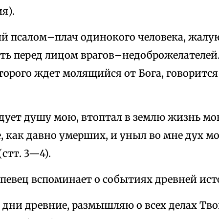
я).
й псалом–плач одинокого человека, жалу
ть перед лицом врагов–недоброжелателей. 
оторого ждет молящийся от Бога, говоритс
едует душу мою, втоптал в землю жизнь м
, как давно умерших, и уныл во мне дух мо
стт. 3—4).
опевец вспоминает о событиях древней ист
дни древние, размышляю о всех делах Тво