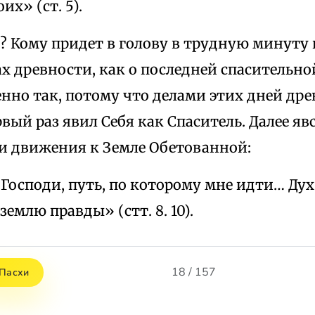
их» (ст. 5).
о? Кому придет в голову в трудную минуту
х древности, как о последней спасительн
енно так, потому что делами этих дней др
рвый раз явил Себя как Спаситель. Далее я
 и движения к Земле Обетованной:
Господи, путь, по которому мне идти… Дух
землю правды» (стт. 8. 10).
18 / 157
 Пасхи