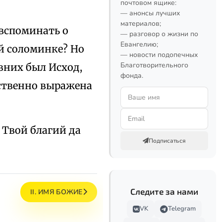
почтовом ящике:
— анонсы лучших
материалов;
 вспоминать о
— разговор о жизни по
Евангелию;
ой соломинке? Но
— новости подопечных
Благотворительного
евних был Исход,
фонда.
вственно выражена
 Твой благий да
Подписаться
Следите за нами
II. ИМЯ БОЖИЕ
VK
Telegram