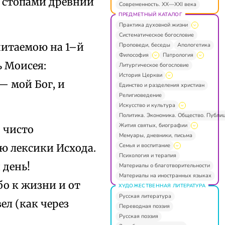
 стопами древний
Современность. XX—XXI века
ПРЕДМЕТНЫЙ КАТАЛОГ
Практика духовной жизни
Систематическое богословие
читаемою на 1–й
Проповеди, беседы
Апологетика
Философия
Патрология
ь Моисея:
Литургическое богословие
История Церкви
— мой Бог, и
Единство и разделения христиан
Религиоведение
Искусство и культура
Политика. Экономика. Общество. Публи
Жития святых, биографии
о чисто
Мемуары, дневники, письма
Семья и воспитание
ю лексики Исхода.
Психология и терапия
 день!
Материалы о благотворительности
Материалы на иностранных языках
бо к жизни и от
ХУДОЖЕСТВЕННАЯ ЛИТЕРАТУРА
Русская литература
ел (как через
Переводная поэзия
Русская поэзия