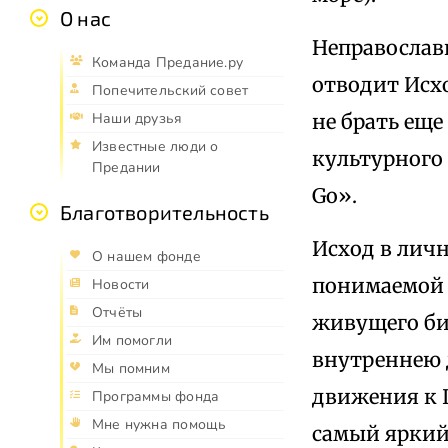
О нас
Неправослав
Команда Предание.ру
отводит Исх
Попечительский совет
не брать еще
Наши друзья
Известные люди о
культурного 
Предании
Go».
Благотворительность
Исход в лич
О нашем фонде
понимаемой в
Новости
Отчёты
живущего би
Им помогли
внутреннею 
Мы помним
движения к Ц
Программы фонда
Мне нужна помощь
самый яркий