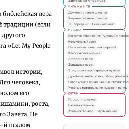
Зарубежная литература
ФИЛЬМЫ И ТВ
 библейская вера
Документальные фильмы
Художественные фильмы
й традиции (если
ТВ-передачи
Семейное кино
МУЗЫКА
 другого
Богослужебное пение Русской Правосл
Колокольный звон
а «Let Му People
Песнопения поместных церквей
Классическая музыка
Авторская песня
Эстрадная песня
мвол истории,
Этно, фольклор, народная музыка
Духовные канты, стихи, песни, романсы
Для человека,
Современная вокальная и инструментал
Учебные материалы по музыке и пению
волом его
ДЕТЯМ
Просветительское
динамики, роста,
Развлекательное
Художественное
Музыкальное
о Завета. Не
–й псалом