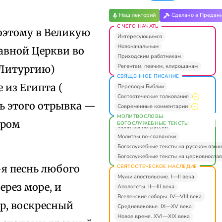
Наш лекторий
Сделано в Предан
С ЧЕГО НАЧАТЬ
оэтому в Великую
Интересующимся
Новоначальным
авной Церкви во
Приходским работникам
Регентам, певчим, клирошанам
 Литургию)
СВЯЩЕННОЕ ПИСАНИЕ
 из Египта (
Переводы Библии
Святоотеческие толкования
ть этого отрывка —
Современные комментарии
МОЛИТВОСЛОВЫ.
ором
БОГОСЛУЖЕБНЫЕ ТЕКСТЫ
Молитвы по-русски
Молитвы по-славянски
Богослужебные тексты на русском язык
Богослужебные тексты на церковнослав
–я песнь любого
СВЯТООТЕЧЕСКОЕ НАСЛЕДИЕ
Мужи апостольские. I—II века
ерез море, и
Апологеты. II—III века
Вселенские соборы. IV—VIII века
ер, воскресный
Средневековье. IX—XV века
Новое время. XVI—XIX века