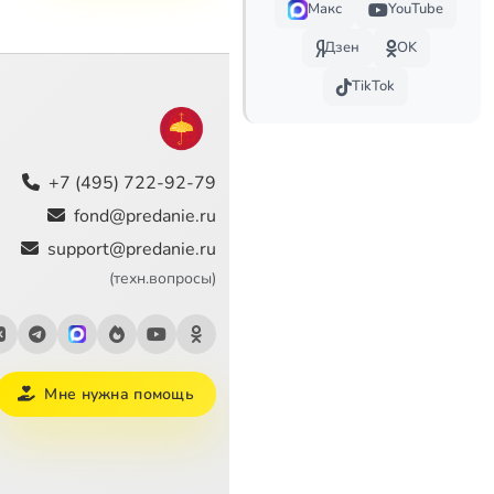
Макс
YouTube
Дзен
OK
TikTok
+7 (495) 722-92-79
fond@predanie.ru
support@predanie.ru
(техн.вопросы)
Мне нужна помощь