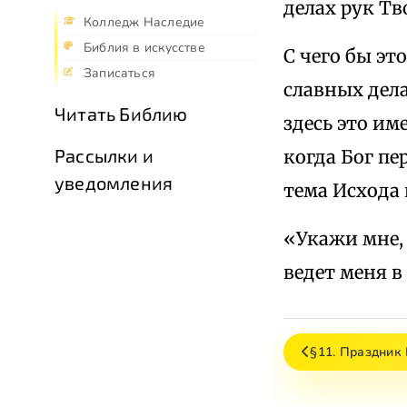
делах рук Тво
Колледж Наследие
Библия в искусстве
С чего бы эт
Записаться
славных дела
Читать Библию
здесь это им
Рассылки и
когда Бог пе
уведомления
тема Исхода
«Укажи мне, 
ведет меня в 
§11. Праздник