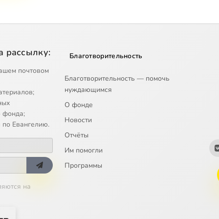
а рассылку:
Благотворительность
ашем почтовом
Благотворительность — помочь
нуждающимся
атериалов;
ных
О фонде
 фонда;
Новости
 по Евангелию.
Отчёты
Им помогли
Программы
ляются на