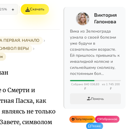
+
Скачать
25%
Виктория
Гапонова
Вика из Зеленограда
узнала о своей болезни
А ПЕРВАЯ. НАЧАЛО
уже будучи в
 СИМВОЛ ВЕРЫ
сознательном возрасте.
Ей пришлось привыкать к
ан
инвалидной коляске и
сильнейшему сколиозу,
иан
постоянным бол…
Собрано 840 036,83
из 1 745 200
 о Смерти и
₽
₽
Помочь
тная Пасха, как
 являясь не только
Популярное
Избранное
 Завете, символом
Позже