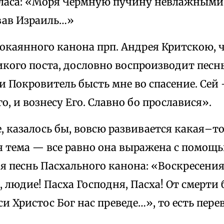
гласа: «Моря Чермную пучину невлажными
ав Израиль…»
покаянного канона прп. Андрея Критскою, 
кого поста, дословно воспроизводит песн
Покровитель бысть мне во спасение. Сей 
о, и вознесу Его. Славно бо прославися».
е, казалось бы, вовсю развивается какая–т
я тема — все равно она выражена с помощь
я песнь Пасхального канона: «Воскресения
 людие! Пасха Господня, Пасха! От смерти 
си Христос Бог нас преведе…», то есть перев