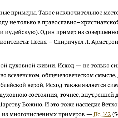
ные примеры. Такое исключительное место
оду не только в православно–христианско
 и иудейскую). Один пример из совершенно
контекста: Песня – Спиричуел Л. Армстронг
ной духовной жизни. Исход — не только си
о вселенском, общечеловеческом смысле. 
блейской верой, Исход также является сим
духовною состояния, точнее, внутренней 
арству Божию. И это тоже наследие Ветхог
 из многочисленных примеров —
Пс. 142
(5