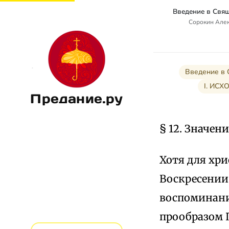
Сорокин Алек
Введение в 
I. ИС
Предание.ру
§ 12. Значен
Хотя для хри
Воскресении 
воспоминание
прообразом П