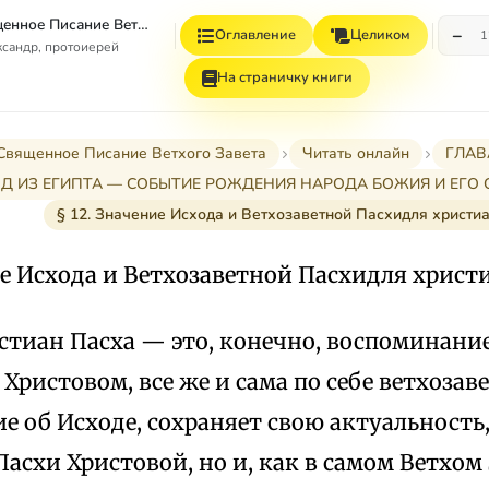
Введение в Священное Писание Ветхого Завета
−
Оглавление
Целиком
1
сандр, протоиерей
На страничку книги
Священное Писание Ветхого Завета
Читать онлайн
ГЛАВ
ХОД ИЗ ЕГИПТА — СОБЫТИЕ РОЖДЕНИЯ НАРОДА БОЖИЯ И ЕГО
§ 12. Значение Исхода и Ветхозаветной Пасхидля христи
ие Исхода и Ветхозаветной Пасхидля христ
стиан Пасха — это, конечно, воспоминание
Христовом, все же и сама по себе ветхозаве
 об Исходе, сохраняет свою актуальность,
асхи Христовой, но и, как в самом Ветхом