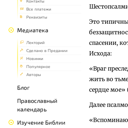
Контакты
Шестопсалми
Все платежи
Реквизиты
Это типичны
Медиатека
беззащитнос
спасении, к
Лекторий
Сделано в Предании
Исхода:
Новинки
Популярное
«Враг пресл
Авторы
жить во тьме
Блог
сердце мое» (
Православный
Далее псалм
календарь
«Вспоминаю 
Изучение Библии