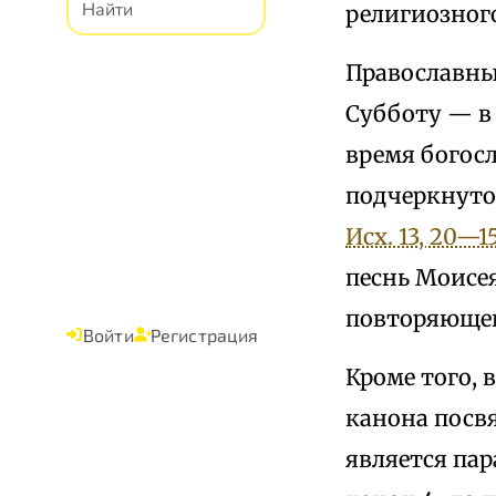
религиозног
Православны
Субботу — в
время богос
подчеркнуто 
Исх. 13, 20—15
песнь Моисея
повторяющег
Войти
Регистрация
Кроме того, 
канона посвя
является пар