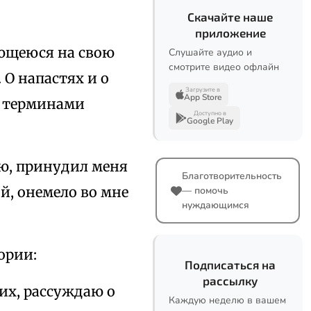
Скачайте наше
приложение
ющеюся на свою
Слушайте аудио и
смотрите видео офлайн
О напастях и о
Загрузите в
App Store
я терминами
Доступно в
Google Play
ою, принудил меня
Благотворительность
й, онемело во мне
— помочь
нуждающимся
ории:
Подписаться на
рассылку
их, рассуждаю о
Каждую неделю в вашем