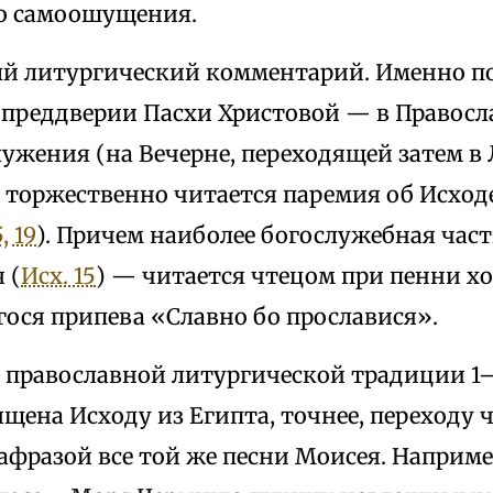
о самоошущения.
й литургический комментарий. Именно п
 преддверии Пасхи Христовой — в Правосл
лужения (на Вечерне, переходящей затем в
торжественно читается паремия об Исходе
, 19
). Причем наиболее богослужебная час
 (
Исх. 15
) — читается чтецом при пенни х
ося припева «Славно бо прославися».
в православной литургической традиции 1
щена Исходу из Египта, точнее, переходу ч
афразой все той же песни Моисея. Наприм