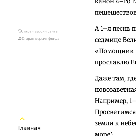
канон 4–го 
пешешествов
А 1–я песнь 
Старая версия сайта
седмице Вели
Старая версия фонда
«Помощник и 
прославлю Ег
Даже там, гд
новозаветна
Например, 1–
Просветимся,
земли к небе
Главная
море).