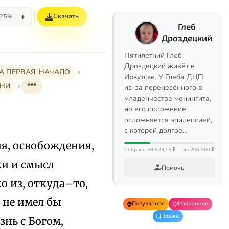
+
Скачать
25%
Глеб
Дроздецкий
Пятилетний Глеб
Дроздецкий живёт в
А ПЕРВАЯ. НАЧАЛО
Иркутске. У Глеба ДЦП
ЕНИ
***
из-за перенесённого в
младенчестве менингита,
но его положение
осложняется эпилепсией,
с которой долгое…
ия, освобождения,
Собрано 59 923,15 ₽
из 206 900 ₽
ки и смысл
Помочь
о из, откуда–то,
д не имел бы
Популярное
Избранное
Позже
нь с Богом,