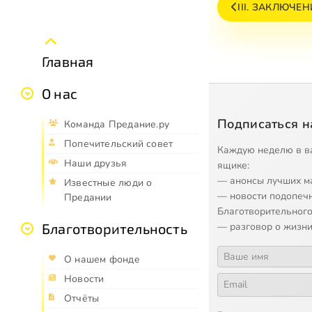
III. ЗАКЛЮЧЕ
Главная
О нас
Подписаться н
Команда Предание.ру
Попечительский совет
Каждую неделю в в
Наши друзья
ящике:
— анонсы лучших м
Известные люди о
— новости подопеч
Предании
Благотворительного
— разговор о жизни
Благотворительность
О нашем фонде
Новости
Отчёты