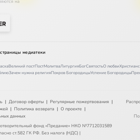
ляются на
 страницы медиатеки
асха
Великий пост
Пост
Молитва
Литургия
Бог
Святость
О любви
Христианс
иблию
Зачем нужна религия
Покров Богородицы
Успение Богородицы
Пре
ть
|
Договор оферты
|
Регулярные пожертвования
|
Распр
ежей
|
Политика возврата
|
О проекте
|
ьных данных
По
готворительный фонд «Предание» НКО №7712031589
асно ст.582 ГК РФ. Без налога (НДС)
|