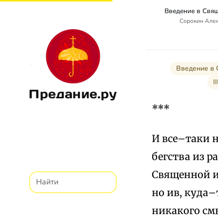
Сорокин Алек
Введение в 
I
Предание.ру
***
И все–таки н
бегства из р
Священной ис
но ив, куда–
никакого см