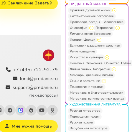
 19. Заключение Завета
ПРЕДМЕТНЫЙ КАТАЛОГ
Практика духовной жизни
Систематическое богословие
Проповеди, беседы
Апологетика
Философия
Патрология
Литургическое богословие
История Церкви
Единство и разделения христиан
Религиоведение
Искусство и культура
Политика. Экономика. Общество. Публи
+7 (495) 722-92-79
Жития святых, биографии
Мемуары, дневники, письма
fond@predanie.ru
Семья и воспитание
support@predanie.ru
Психология и терапия
Материалы о благотворительности
(техн.вопросы)
Материалы на иностранных языках
ХУДОЖЕСТВЕННАЯ ЛИТЕРАТУРА
Русская литература
Переводная поэзия
Русская поэзия
Мне нужна помощь
Зарубежная литература