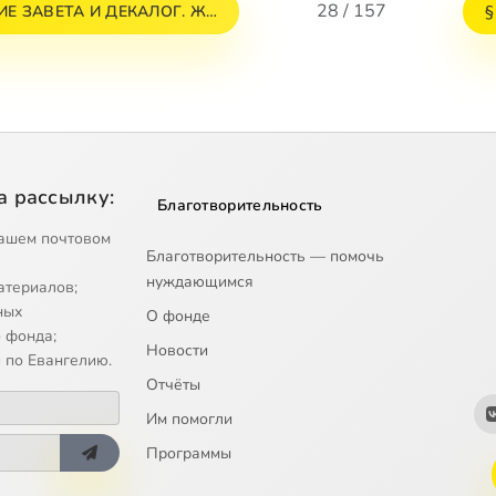
28 / 157
НИЕ ЗАВЕТА И ДЕКАЛОГ. Ж…
§
а рассылку:
Благотворительность
ашем почтовом
Благотворительность — помочь
нуждающимся
атериалов;
ных
О фонде
 фонда;
Новости
 по Евангелию.
Отчёты
Им помогли
Программы