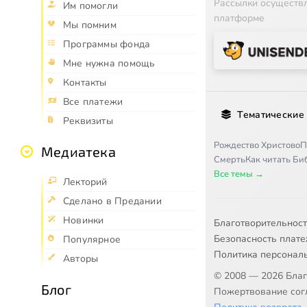
Рассылки осуществ
Им помогли
платформе
Мы помним
Программы фонда
Мне нужна помощь
Контакты
Все платежи
Тематические
Реквизиты
Рождество Христово
П
Медиатека
Смерть
Как читать Б
Все темы →
Лекторий
Сделано в Предании
Новинки
Благотворительнос
Безопасность плат
Популярное
Политика персонал
Авторы
© 2008 — 2026 Бла
Блог
Пожертвование согл