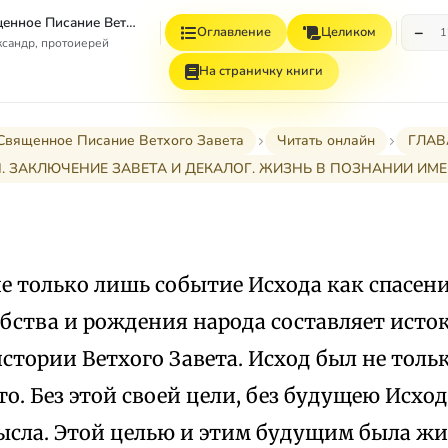
Введение в Священное Писание Ветхого Завета
−
Оглавление
Целиком
1
сандр, протоиерей
На страничку книги
Священное Писание Ветхого Завета
Читать онлайн
ГЛАВ
II. ЗАКЛЮЧЕНИЕ ЗАВЕТА И ДЕКАЛОГ. ЖИЗНЬ В ПОЗНАНИИ ИМ
е только лишь событие Исхода как спасен
абства и рождения народа составляет исто
тории Ветхого Завета. Исход был не тольк
то. Без этой своей цели, без будущею Исхо
ысла. Этой целью и этим будущим была жиз