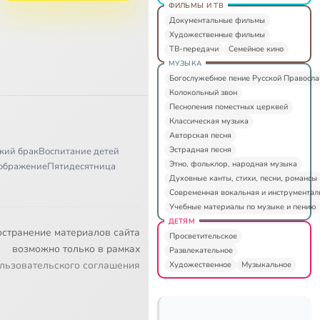
ФИЛЬМЫ И ТВ
Документальные фильмы
Художественные фильмы
ТВ-передачи
Семейное кино
МУЗЫКА
Богослужебное пение Русской Правосл
Колокольный звон
Песнопения поместных церквей
Классическая музыка
Авторская песня
Эстрадная песня
кий брак
Воспитание детей
Этно, фольклор, народная музыка
ображение
Пятидесятница
Духовные канты, стихи, песни, романсы
Современная вокальная и инструментал
Учебные материалы по музыке и пению
ДЕТЯМ
остранение материалов сайта
Просветительское
возможно только в рамках
Развлекательное
льзовательского соглашения
Художественное
Музыкальное