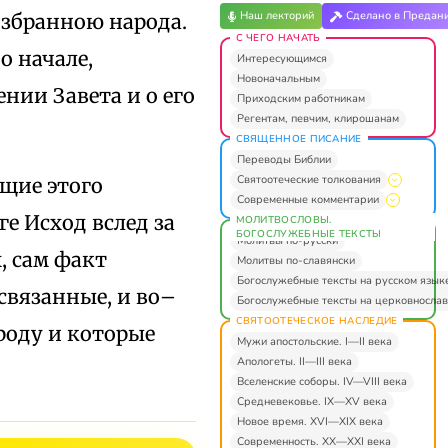
Наш лекторий
Сделано в Предан
избранною народа.
С ЧЕГО НАЧАТЬ
о начале,
Интересующимся
Новоначальным
нии Завета и о его
Приходским работникам
Регентам, певчим, клирошанам
СВЯЩЕННОЕ ПИСАНИЕ
Переводы Библии
Святоотеческие толкования
щие этого
Современные комментарии
е Исход вслед за
МОЛИТВОСЛОВЫ.
БОГОСЛУЖЕБНЫЕ ТЕКСТЫ
Молитвы по-русски
, сам факт
Молитвы по-славянски
Богослужебные тексты на русском язык
связанные, и во–
Богослужебные тексты на церковнослав
СВЯТООТЕЧЕСКОЕ НАСЛЕДИЕ
роду и которые
Мужи апостольские. I—II века
Апологеты. II—III века
Вселенские соборы. IV—VIII века
Средневековье. IX—XV века
Новое время. XVI—XIX века
Современность. XX—XXI века