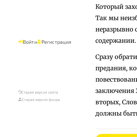
Который зах
Так мы неизб
неразрывно с
содержании.
Войти
Регистрация
Сразу обрат
предания, ко
повествовани
заключения З
Старая версия сайта
Старая версия фонда
вторых, Слов
должны быть