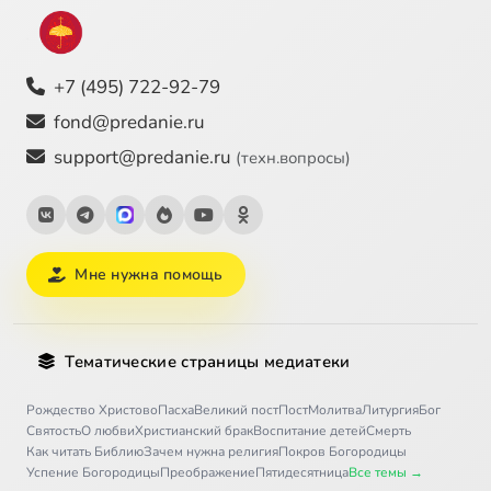
+7 (495) 722-92-79
fond@predanie.ru
support@predanie.ru
(техн.вопросы)
Мне нужна помощь
Тематические страницы медиатеки
Рождество Христово
Пасха
Великий пост
Пост
Молитва
Литургия
Бог
Святость
О любви
Христианский брак
Воспитание детей
Смерть
Как читать Библию
Зачем нужна религия
Покров Богородицы
Успение Богородицы
Преображение
Пятидесятница
Все темы →