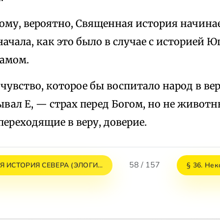
му, вероятно, Священная история начинае
ачала, как это было в случае с историей Юг
аамом.
чувство, которое бы воспитало народ в вер
вал Е, — страх перед Богом, но не животны
переходящие в веру, доверие.
58 / 157
Я ИСТОРИЯ СЕВЕРА (ЭЛОГИ…
§ 36. Не