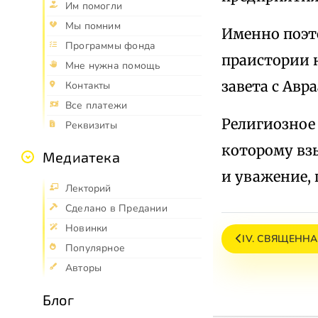
Им помогли
Мы помним
Именно поэто
Программы фонда
праистории н
Мне нужна помощь
завета с Авр
Контакты
Все платежи
Религиозное 
Реквизиты
которому взы
Медиатека
и уважение, 
Лекторий
Сделано в Предании
Новинки
IV. СВЯЩЕННА
Популярное
Авторы
Блог