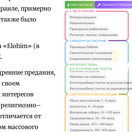
Наш лекторий
Сделано в Предан
Израиле, примерно
С ЧЕГО НАЧАТЬ
Интересующимся
 также было
Новоначальным
Приходским работникам
Регентам, певчим, клирошанам
СВЯЩЕННОЕ ПИСАНИЕ
а «Elohim» (в
Переводы Библии
Святоотеческие толкования
.
Современные комментарии
МОЛИТВОСЛОВЫ.
БОГОСЛУЖЕБНЫЕ ТЕКСТЫ
Молитвы по-русски
древние предания,
Молитвы по-славянски
 своем
Богослужебные тексты на русском язык
Богослужебные тексты на церковнослав
 интересов
СВЯТООТЕЧЕСКОЕ НАСЛЕДИЕ
Мужи апостольские. I—II века
с религиозно–
Апологеты. II—III века
Вселенские соборы. IV—VIII века
отличается от
Средневековье. IX—XV века
Новое время. XVI—XIX века
цом массового
Современность. XX—XXI века