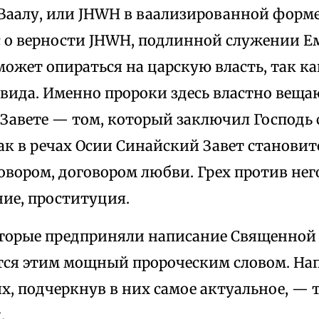
Ваалу, или JHWH в ваализированной форме,
 о верности JHWH, подлинной служении Ему
может опираться на царскую власть, так ка
вида. Именно пророки здесь властно веща
Завете — том, который заключил Господь 
к в речах Осии Синайский Завет становит
овором, договором любви. Грех против не
ие, проституция.
оторые предприняли написание Священной 
ся этим мощный пророческим словом. На
х, подчеркнув в них самое актуальное, — т
.