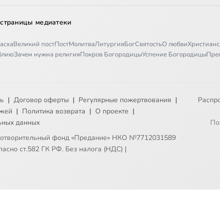
 страницы медиатеки
асха
Великий пост
Пост
Молитва
Литургия
Бог
Святость
О любви
Христианс
иблию
Зачем нужна религия
Покров Богородицы
Успение Богородицы
Пре
ть
|
Договор оферты
|
Регулярные пожертвования
|
Распр
ежей
|
Политика возврата
|
О проекте
|
ьных данных
По
готворительный фонд «Предание» НКО №7712031589
асно ст.582 ГК РФ. Без налога (НДС)
|