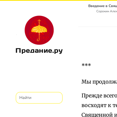
Сорокин Алек
Предание.ру
***
Мы продолжа
Прежде всего
восходят к т
Священной и