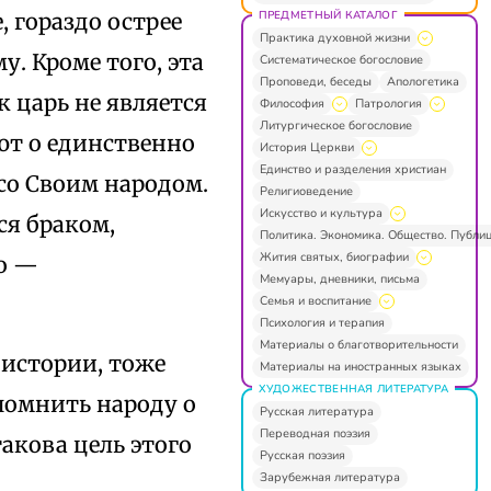
ПРЕДМЕТНЫЙ КАТАЛОГ
 гораздо острее
Практика духовной жизни
. Кроме того, эта
Систематическое богословие
Проповеди, беседы
Апологетика
к царь не является
Философия
Патрология
Литургическое богословие
ют о единственно
История Церкви
Единство и разделения христиан
со Своим народом.
Религиоведение
Искусство и культура
ся браком,
Политика. Экономика. Общество. Публи
Жития святых, биографии
го —
Мемуары, дневники, письма
Семья и воспитание
Психология и терапия
Материалы о благотворительности
истории, тоже
Материалы на иностранных языках
ХУДОЖЕСТВЕННАЯ ЛИТЕРАТУРА
помнить народу о
Русская литература
Переводная поэзия
акова цель этого
Русская поэзия
Зарубежная литература