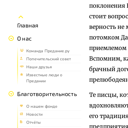
поклонения 
стоит вопрос
Главная
верность не 
потомком Да
О нас
приемлемом 
Команда Предание.ру
Вспомним, ка
Попечительский совет
Наши друзья
брачный дог
Известные люди о
прелюбодеян
Предании
Благотворительность
Те писцы, к
вдохновляют
О нашем фонде
Новости
его традиция
Отчёты
предприятия