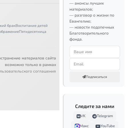
— анонсы лучших
материалов;
— разговор о жизни по
Евангелию;
кий брак
Воспитание детей
— новости подопечных
ображение
Пятидесятница
Благотворительного
фонда.
остранение материалов сайта
возможно только в рамках
льзовательского соглашения
Подписаться
Следите за нами
VK
Telegram
Макс
YouTube