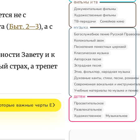
ФИЛЬМЫ И ТВ
Документальные фильмы
тся не с
Художественные фильмы
ТВ-передачи
Семейное кино
а (
Быт. 2—3
), а с
МУЗЫКА
Богослужебное пение Русской Правосл
Колокольный звон
Песнопения поместных церквей
Классическая музыка
ности Завету и к
Авторская песня
й страх, а трепет
Эстрадная песня
Этно, фольклор, народная музыка
Духовные канты, стихи, песни, романсы
Современная вокальная и инструментал
Учебные материалы по музыке и пению
ДЕТЯМ
Просветительское
которые важные черты Е
Развлекательное
Художественное
Музыкальное