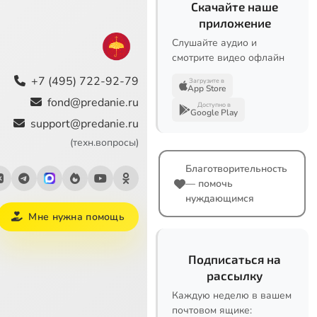
Скачайте наше
приложение
Слушайте аудио и
смотрите видео офлайн
+7 (495) 722-92-79
Загрузите в
App Store
fond@predanie.ru
Доступно в
Google Play
support@predanie.ru
(техн.вопросы)
Благотворительность
— помочь
нуждающимся
Мне нужна помощь
Подписаться на
рассылку
Каждую неделю в вашем
почтовом ящике: