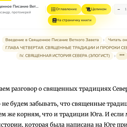
Введение в Священное Писание Ветхого Завета
−
Оглавление
Целиком
1
сандр, протоиерей
На страничку книги
Введение в Священное Писание Ветхого Завета
Читать о
ГЛАВА ЧЕТВЕРТАЯ. СВЯЩЕННЫЕ ТРАДИЦИИ И ПРОРОКИ СЕ
IV. СВЯЩЕННАЯ ИСТОРИЯ СЕВЕРА (ЭЛОГИСТ)
***
ем разговор о священных традициях Север
 не будем забывать, что священные тради
ем же корням, что и традиции Юга. И если
стории, которая была написана на Юге при