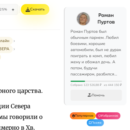
+
Скачать
25%
Роман
Пуртов
Роман Пуртов был
обычным парнем. Любил
нлайн
боевики, хорошие
ВЕРА
автомобили, был не дурак
поиграть в комп, любил
жену и обожал дочь. А
потом, будучи
пассажиром, разбился…
Собрано 123 526,88 ₽
из 444 150 ₽
ного царства.
Помочь
ции Севера
 мы говорили о
Популярное
Избранное
Позже
мерно в Хв.