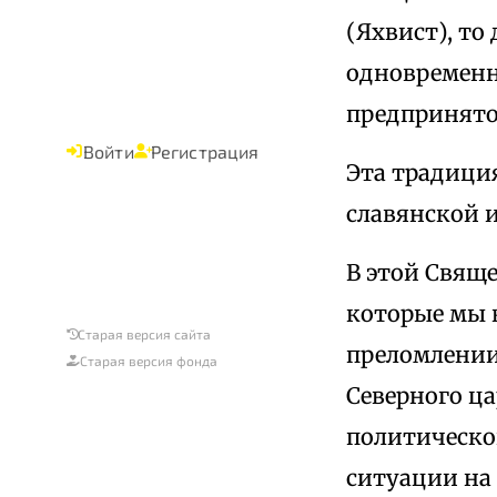
(Яхвист), то
одновременн
предпринято
Войти
Регистрация
Эта традиция
славянской и
В этой Свящ
которые мы в
Старая версия сайта
преломлении
Старая версия фонда
Северного ца
политической
ситуации на 