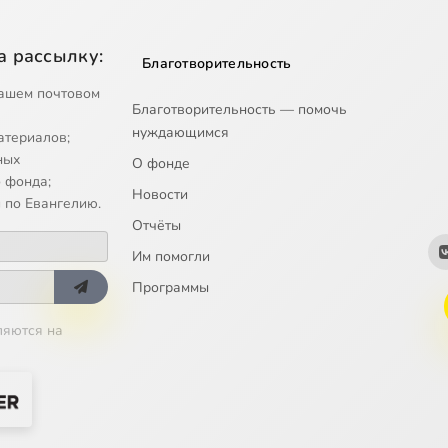
а рассылку:
Благотворительность
ашем почтовом
Благотворительность — помочь
нуждающимся
атериалов;
ных
О фонде
 фонда;
Новости
 по Евангелию.
Отчёты
Им помогли
Программы
ляются на