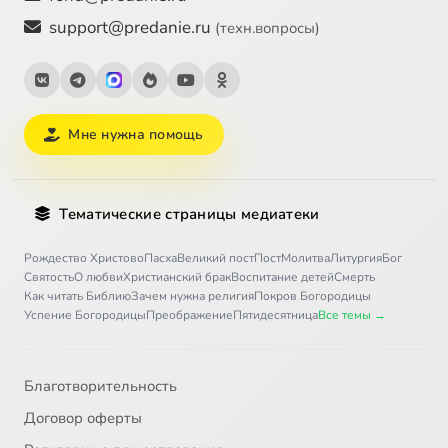
support@predanie.ru
(техн.вопросы)
Мне нужна помощь
Тематические страницы медиатеки
Рождество Христово
Пасха
Великий пост
Пост
Молитва
Литургия
Бог
Святость
О любви
Христианский брак
Воспитание детей
Смерть
Как читать Библию
Зачем нужна религия
Покров Богородицы
Успение Богородицы
Преображение
Пятидесятница
Все темы →
Благотворительность
Договор оферты