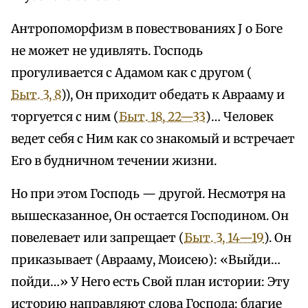
Антропоморфизм в повествованиях J о Боге
не может не удивлять. Господь
прогуливается с Адамом как с другом (
Быт. 3, 8
)), Он приходит обедать к Аврааму и
торгуется с ним (
Быт. 18, 22—33
)… Человек
ведет себя с Ним как со знакомый и встречает
Его в будничном течении жизни.
Но при этом Господь — другой. Несмотря на
вышесказанное, Он остается Господином. Он
повелевает или запрещает (
Быт. 3, 14—19
). Он
приказывает (Аврааму, Моисею): «Выйди…
пойди…» У Него есть Свой план истории: Эту
историю направляют слова Господа: благие