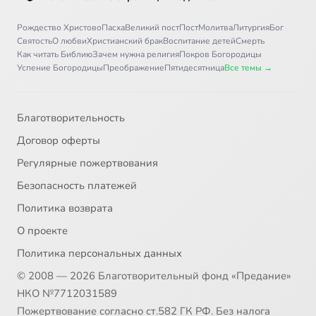
Рождество Христово
Пасха
Великий пост
Пост
Молитва
Литургия
Бог
Святость
О любви
Христианский брак
Воспитание детей
Смерть
Как читать Библию
Зачем нужна религия
Покров Богородицы
Успение Богородицы
Преображение
Пятидесятница
Все темы →
Благотворительность
Договор оферты
Регулярные пожертвования
Безопасность платежей
Политика возврата
О проекте
Политика персональных данных
© 2008 — 2026 Благотворительный фонд «Предание»
НКО №7712031589
Пожертвование согласно ст.582 ГК РФ. Без налога