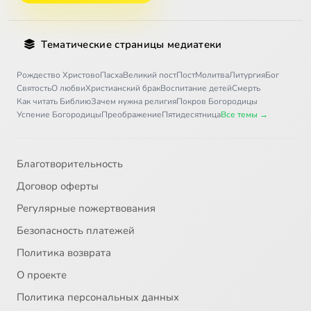
Тематические страницы медиатеки
Рождество Христово
Пасха
Великий пост
Пост
Молитва
Литургия
Бог
Святость
О любви
Христианский брак
Воспитание детей
Смерть
Как читать Библию
Зачем нужна религия
Покров Богородицы
Успение Богородицы
Преображение
Пятидесятница
Все темы →
Благотворительность
Договор оферты
Регулярные пожертвования
Безопасность платежей
Политика возврата
О проекте
Политика персональных данных