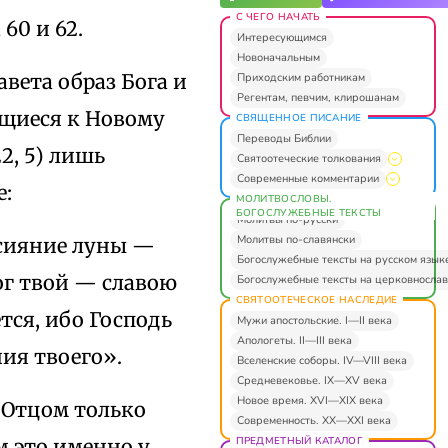
С ЧЕГО НАЧАТЬ
60 и 62.
Интересующимся
Новоначальным
авета образ Бога и
Приходским работникам
Регентам, певчим, клирошанам
щиеся к Новому
СВЯЩЕННОЕ ПИСАНИЕ
Переводы Библии
22, 5) лишь
Святоотеческие толкования
Современные комментарии
е:
МОЛИТВОСЛОВЫ.
БОГОСЛУЖЕБНЫЕ ТЕКСТЫ
Молитвы по-русски
Молитвы по-славянски
 сияние луны —
Богослужебные тексты на русском язык
Бог твой — славою
Богослужебные тексты на церковнослав
СВЯТООТЕЧЕСКОЕ НАСЛЕДИЕ
ется, ибо Господь
Мужи апостольские. I—II века
Апологеты. II—III века
ния твоего».
Вселенские соборы. IV—VIII века
Средневековье. IX—XV века
Новое время. XVI—XIX века
 Отцом только
Современность. XX—XXI века
ПРЕДМЕТНЫЙ КАТАЛОГ
м это именно у