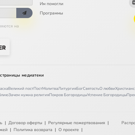
Им помогли
Программы
ляются на
 страницы медиатеки
асха
Великий пост
Пост
Молитва
Литургия
Бог
Святость
О любви
Христианс
иблию
Зачем нужна религия
Покров Богородицы
Успение Богородицы
Пре
ть
|
Договор оферты
|
Регулярные пожертвования
|
Распр
ежей
|
Политика возврата
|
О проекте
|