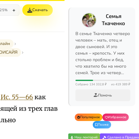
+
Скачать
25%
Семья
Ткаченко
В семье Ткаченко четверо
человек – мать, отец и
нлайн
двое сыновей. И это
ТОИСАЙЯ
семья – крепость. У них
столько проблем и бед,
что хватило бы на много
семей. Трое из четвер…
Собрано 134 332,8 ₽
из 419 389 ₽
Помочь
ы
Ис. 55—66
как
ящей из трех глав
Популярное
Избранное
ально
Позже
Наш лекторий
Сделано в Предан