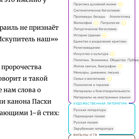
Практика духовной жизни
Систематическое богословие
Проповеди, беседы
Апологетика
Философия
Патрология
зраиль не признаёт
Литургическое богословие
История Церкви
 «Искупитель наш»»
Единство и разделения христиан
Религиоведение
Искусство и культура
Политика. Экономика. Общество. Публи
 пророчества
Жития святых, биографии
Мемуары, дневники, письма
оворит и такой
Семья и воспитание
Психология и терапия
 нам слова о
Материалы о благотворительности
Материалы на иностранных языках
ни канона Пасхи
ХУДОЖЕСТВЕННАЯ ЛИТЕРАТУРА
Русская литература
нающими 1–й стих:
Переводная поэзия
Русская поэзия
Зарубежная литература
ФИЛЬМЫ И ТВ