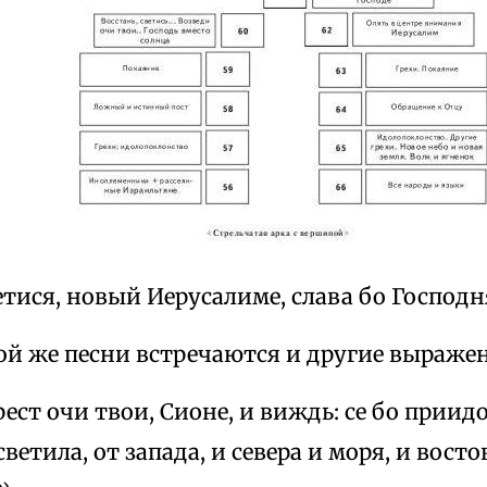
етися, новый Иерусалиме, слава бо Господн
ой же песни встречаются и другие выражен
ест очи твои, Сионе, и виждь: се бо приидо
ветила, от запада, и севера и моря, и восто