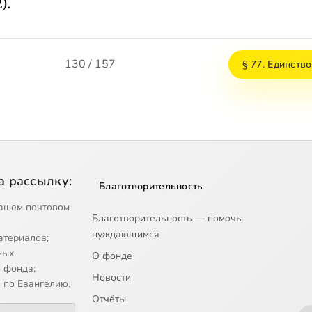
).
130 / 157
§ 77. Единств
а рассылку:
Благотворительность
ашем почтовом
Благотворительность — помочь
нуждающимся
атериалов;
ных
О фонде
 фонда;
Новости
 по Евангелию.
Отчёты