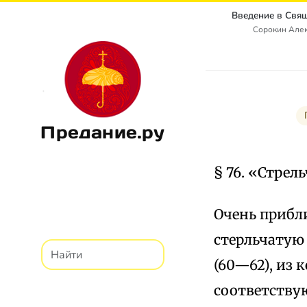
Сорокин Алек
Предание.ру
§ 76. «Стрел
Очень прибл
стерльчатую 
(60—62), из
соответствуют