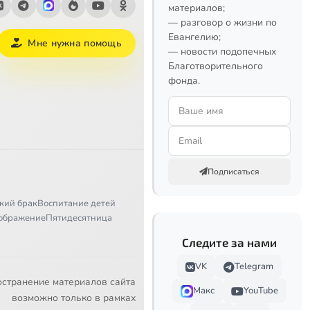
материалов;
— разговор о жизни по
Евангелию;
Мне нужна помощь
— новости подопечных
Благотворительного
фонда.
Подписаться
кий брак
Воспитание детей
ображение
Пятидесятница
Следите за нами
VK
Telegram
остранение материалов сайта
Макс
YouTube
возможно только в рамках