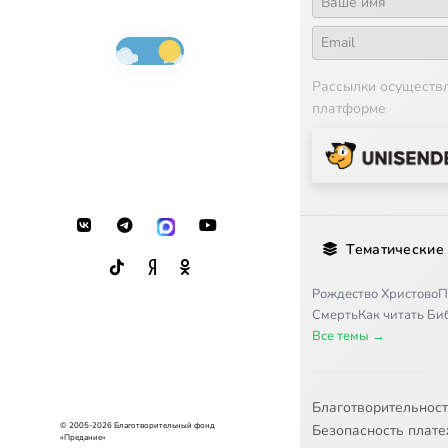
Рассылки осуществ
платформе
Тематические
Рождество Христово
П
Смерть
Как читать Б
Все темы →
Благотворительнос
© 2005-2026 Благотворительный фонд
Безопасность плат
«Предание»