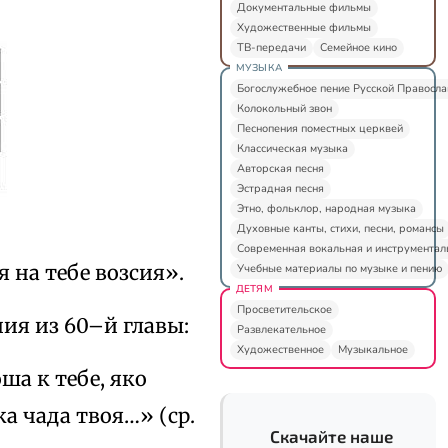
Документальные фильмы
Художественные фильмы
ТВ-передачи
Семейное кино
МУЗЫКА
Богослужебное пение Русской Правосл
Колокольный звон
Песнопения поместных церквей
Классическая музыка
Авторская песня
Эстрадная песня
Этно, фольклор, народная музыка
Духовные канты, стихи, песни, романсы
Современная вокальная и инструментал
я на тебе возсия».
Учебные материалы по музыке и пению
ДЕТЯМ
Просветительское
ия из 60–й главы:
Развлекательное
Художественное
Музыкальное
ша к тебе, яко
ка чада твоя…» (ср.
Скачайте наше