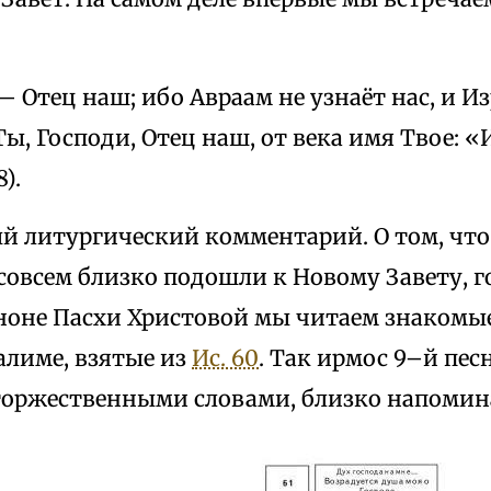
 Отец наш; ибо Авраам не узнаёт нас, и И
Ты, Господи, Отец наш, от века имя Твое:
8).
й литургический комментарий. О том, что
совсем близко подошли к Новому Завету, г
аноне Пасхи Христовой мы читаем знакомые
алиме, взятые из
Ис. 60
. Так ирмос 9–й пес
торжественными словами, близко напоми