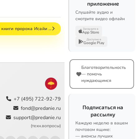
приложение
Слушайте аудио и
смотрите видео офлайн
о книги пророка Исайи …
Загрузите в
App Store
Доступно в
Google Play
Благотворительность
— помочь
нуждающимся
+7 (495) 722-92-79
Подписаться на
fond@predanie.ru
рассылку
support@predanie.ru
Каждую неделю в вашем
(техн.вопросы)
почтовом ящике:
— анонсы лучших