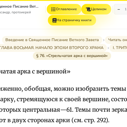
Введение в Священное Писание Ветхого Завета
−
Оглавление
Целиком
1
сандр, протоиерей
На страничку книги
Введение в Священное Писание Ветхого Завета
Читать о
ГЛАВА ВОСЬМАЯ. НАЧАЛО ЭПОХИ ВТОРОГО ХРАМА
I. ТРИ
§ 76. «Стрельчатая арка с вершиной»
ьчатая арка с вершиной»
иженно, обобщая, можно изобразить тем
арку, стремящуюся к своей вершине, состо
 которых центральная—61. Темы почти зерк
 в двух сторонах арки (см. стр. 292).