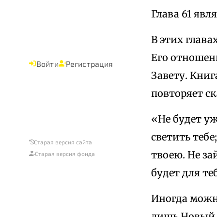
Глава 61 явл
В этих глава
Его отношен
Войти
Регистрация
Завету. Книга
повторяет с
«Не будет у
светить тебе
Старая версия сайта
твоею. Не за
Старая версия фонда
будет для те
Иногда можн
лишь Новый З