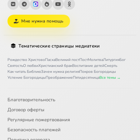
Мне нужна помощь
Тематические страницы медиатеки
Рождество Христово
Пасха
Великий пост
Пост
Молитва
Литургия
Бог
Святость
О любви
Христианский брак
Воспитание детей
Смерть
Как читать Библию
Зачем нужна религия
Покров Богородицы
Успение Богородицы
Преображение
Пятидесятница
Все темы →
Благотворительность
Договор оферты
Регулярные пожертвования
Безопасность платежей
Политика возврата