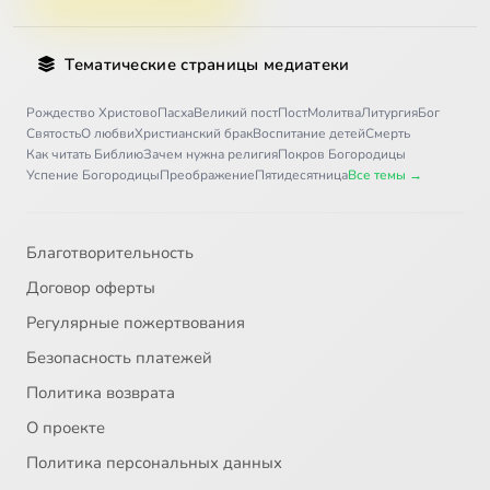
Тематические страницы медиатеки
Рождество Христово
Пасха
Великий пост
Пост
Молитва
Литургия
Бог
Святость
О любви
Христианский брак
Воспитание детей
Смерть
Как читать Библию
Зачем нужна религия
Покров Богородицы
Успение Богородицы
Преображение
Пятидесятница
Все темы →
Благотворительность
Договор оферты
Регулярные пожертвования
Безопасность платежей
Политика возврата
О проекте
Политика персональных данных