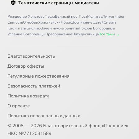
Тематические страницы медиатеки
Рождество Христово
Пасха
Великий пост
Пост
Молитва
Литургия
Бог
Святость
О любви
Христианский брак
Воспитание детей
Смерть
Как читать Библию
Зачем нужна религия
Покров Богородицы
Успение Богородицы
Преображение
Пятидесятница
Все темы →
Благотворительность
Договор оферты
Регулярные пожертвования
Безопасность платежей
Политика возврата
О проекте
Политика персональных данных
© 2008 — 2026 Благотворительный фонд «Предание»
НКО №7712031589