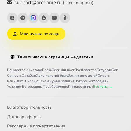
support@predanie.ru
(техн.вопросы)
Мне нужна помощь
Тематические страницы медиатеки
Рождество Христово
Пасха
Великий пост
Пост
Молитва
Литургия
Бог
Святость
О любви
Христианский брак
Воспитание детей
Смерть
Как читать Библию
Зачем нужна религия
Покров Богородицы
Успение Богородицы
Преображение
Пятидесятница
Все темы →
Благотворительность
Договор оферты
Регулярные пожертвования