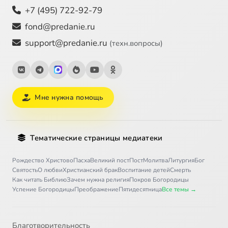
+7 (495) 722-92-79
fond@predanie.ru
support@predanie.ru
(техн.вопросы)
Мне нужна помощь
Тематические страницы медиатеки
Рождество Христово
Пасха
Великий пост
Пост
Молитва
Литургия
Бог
Святость
О любви
Христианский брак
Воспитание детей
Смерть
Как читать Библию
Зачем нужна религия
Покров Богородицы
Успение Богородицы
Преображение
Пятидесятница
Все темы →
Благотворительность