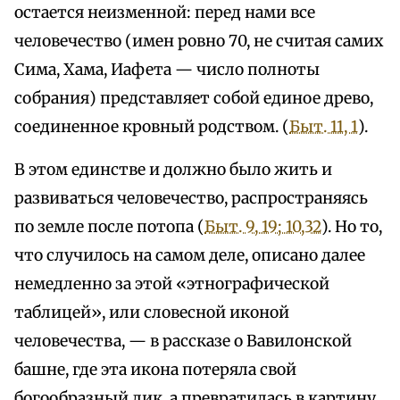
остается неизменной: перед нами все
человечество (имен ровно 70, не считая самих
Сима, Хама, Иафета — число полноты
собрания) представляет собой единое древо,
соединенное кровный родством. (
Быт. 11, 1
).
В этом единстве и должно было жить и
развиваться человечество, распространяясь
по земле после потопа (
Быт. 9, 19; 10,32
). Но то,
что случилось на самом деле, описано далее
немедленно за этой «этнографической
таблицей», или словесной иконой
человечества, — в рассказе о Вавилонской
башне, где эта икона потеряла свой
богообразный лик, а превратилась в картину,