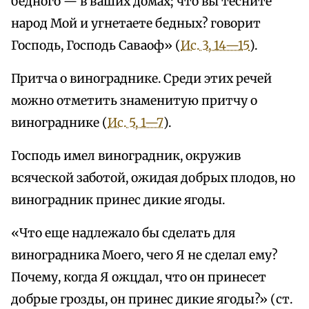
бедного — в ваших домах; что вы тесните
народ Мой и угнетаете бедных? говорит
Господь, Господь Саваоф» (
Ис. 3, 14—15
).
Притча о винограднике. Среди этих речей
можно отметить знаменитую притчу о
винограднике (
Ис. 5, 1—7
).
Господь имел виноградник, окружив
всяческой заботой, ожидая добрых плодов, но
виноградник принес дикие ягоды.
«Что еще надлежало бы сделать для
виноградника Моего, чего Я не сделал ему?
Почему, когда Я ожцдал, что он принесет
добрые грозды, он принес дикие ягоды?» (ст.