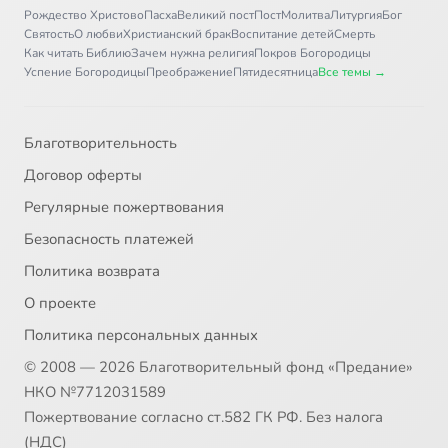
Рождество Христово
Пасха
Великий пост
Пост
Молитва
Литургия
Бог
Святость
О любви
Христианский брак
Воспитание детей
Смерть
Как читать Библию
Зачем нужна религия
Покров Богородицы
Успение Богородицы
Преображение
Пятидесятница
Все темы →
Благотворительность
Договор оферты
Регулярные пожертвования
Безопасность платежей
Политика возврата
О проекте
Политика персональных данных
© 2008 — 2026 Благотворительный фонд «Предание»
НКО №7712031589
Пожертвование согласно ст.582 ГК РФ. Без налога
(НДС)