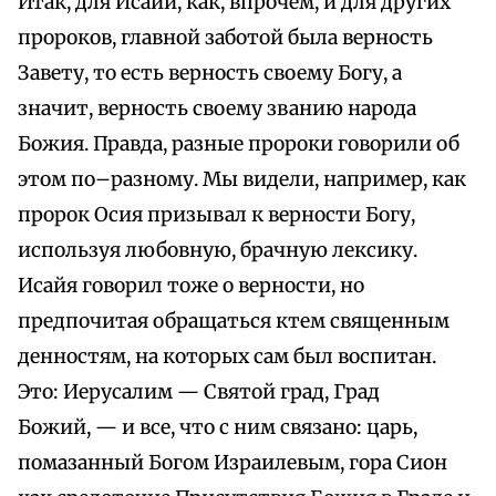
Итак, для Исайи, как, впрочем, и для других
пророков, главной заботой была верность
Завету, то есть верность своему Богу, а
значит, верность своему званию народа
Божия. Правда, разные пророки говорили об
этом по–разному. Мы видели, например, как
пророк Осия призывал к верности Богу,
используя любовную, брачную лексику.
Исайя говорил тоже о верности, но
предпочитая обращаться ктем священным
денностям, на которых сам был воспитан.
Это: Иерусалим — Святой град, Град
Божий, — и все, что с ним связано: царь,
помазанный Богом Израилевым, гора Сион