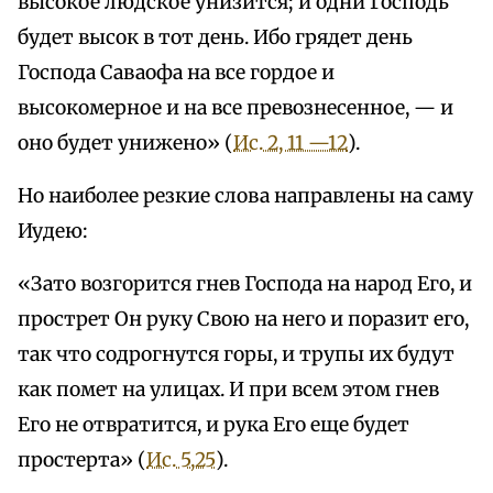
высокое людское унизится; и одни Господь
будет высок в тот день. Ибо грядет день
Господа Саваофа на все гордое и
высокомерное и на все превознесенное, — и
оно будет унижено» (
Ис. 2, 11 —12
).
Но наиболее резкие слова направлены на саму
Иудею:
«Зато возгорится гнев Господа на народ Его, и
прострет Он руку Свою на него и поразит его,
так что содрогнутся горы, и трупы их будут
как помет на улицах. И при всем этом гнев
Его не отвратится, и рука Его еще будет
простерта» (
Ис. 5,25
).