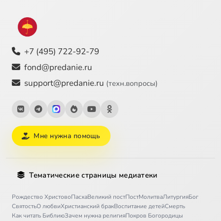
+7 (495) 722-92-79
fond@predanie.ru
support@predanie.ru
(техн.вопросы)
Мне нужна помощь
Тематические страницы медиатеки
Рождество Христово
Пасха
Великий пост
Пост
Молитва
Литургия
Бог
Святость
О любви
Христианский брак
Воспитание детей
Смерть
Как читать Библию
Зачем нужна религия
Покров Богородицы