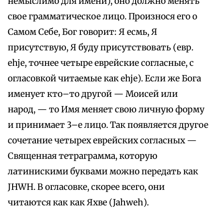
немыслимо для имени), оно должно менять
свое грамматическое лицо. Произнося его о
Самом Себе, Бог говорит: Я есмь, Я
присутствую, Я буду присутствовать (евр.
ehje, точнее четыре еврейские согласные, с
огласовкой читаемые как ehje). Если же Бога
именует кто–то другой — Моисей или
народ, — то Имя меняет свою личную форму
и принимает 3–е лицо. Так появляется другое
сочетание четырех еврейских согласных —
Священная тетраграмма, которую
латинискими буквами можно передать как
JHWH. В огласовке, скорее всего, они
читаются как как Яхве (Jahweh).