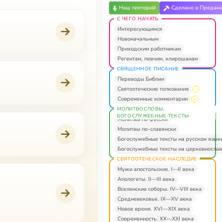
Наш лекторий
Сделано в Предан
С ЧЕГО НАЧАТЬ
Интересующимся
Новоначальным
Приходским работникам
Регентам, певчим, клирошанам
СВЯЩЕННОЕ ПИСАНИЕ
Переводы Библии
Святоотеческие толкования
Современные комментарии
МОЛИТВОСЛОВЫ.
БОГОСЛУЖЕБНЫЕ ТЕКСТЫ
Молитвы по-русски
Молитвы по-славянски
Богослужебные тексты на русском язык
Богослужебные тексты на церковнослав
СВЯТООТЕЧЕСКОЕ НАСЛЕДИЕ
Мужи апостольские. I—II века
Апологеты. II—III века
Вселенские соборы. IV—VIII века
Средневековье. IX—XV века
Новое время. XVI—XIX века
Современность. XX—XXI века