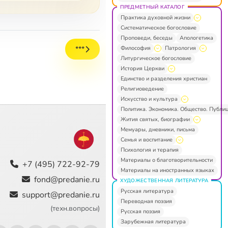
ПРЕДМЕТНЫЙ КАТАЛОГ
Практика духовной жизни
Систематическое богословие
Проповеди, беседы
Апологетика
Философия
Патрология
***
Литургическое богословие
История Церкви
Единство и разделения христиан
Религиоведение
Искусство и культура
Политика. Экономика. Общество. Публи
Жития святых, биографии
Мемуары, дневники, письма
Семья и воспитание
Психология и терапия
Материалы о благотворительности
+7 (495) 722-92-79
Материалы на иностранных языках
fond@predanie.ru
ХУДОЖЕСТВЕННАЯ ЛИТЕРАТУРА
Русская литература
support@predanie.ru
Переводная поэзия
(техн.вопросы)
Русская поэзия
Зарубежная литература