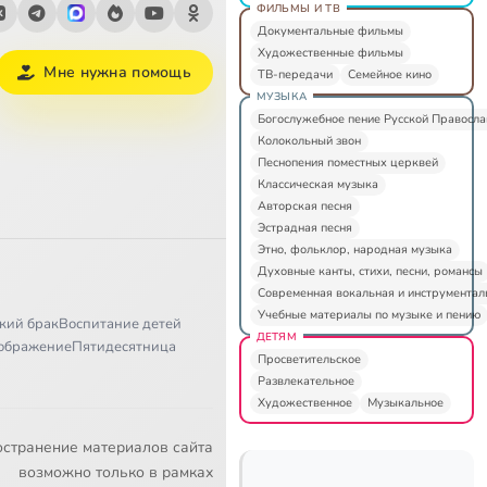
ФИЛЬМЫ И ТВ
Документальные фильмы
Художественные фильмы
Мне нужна помощь
ТВ-передачи
Семейное кино
МУЗЫКА
Богослужебное пение Русской Правосл
Колокольный звон
Песнопения поместных церквей
Классическая музыка
Авторская песня
Эстрадная песня
Этно, фольклор, народная музыка
Духовные канты, стихи, песни, романсы
Современная вокальная и инструментал
Учебные материалы по музыке и пению
кий брак
Воспитание детей
ДЕТЯМ
ображение
Пятидесятница
Просветительское
Развлекательное
Художественное
Музыкальное
остранение материалов сайта
возможно только в рамках