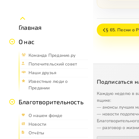
Главная
§ 65. Песни о 
О нас
Команда Предание.ру
Попечительский совет
Наши друзья
Подписаться н
Известные люди о
Предании
Каждую неделю в в
ящике:
Благотворительность
— анонсы лучших м
— новости подопеч
О нашем фонде
Благотворительного
Новости
— разговор о жизни
Отчёты