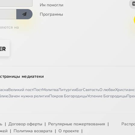
Им помогли
Программы
ляются на
 страницы медиатеки
асха
Великий пост
Пост
Молитва
Литургия
Бог
Святость
О любви
Христианс
иблию
Зачем нужна религия
Покров Богородицы
Успение Богородицы
Пре
ть
|
Договор оферты
|
Регулярные пожертвования
|
Распр
ежей
|
Политика возврата
|
О проекте
|