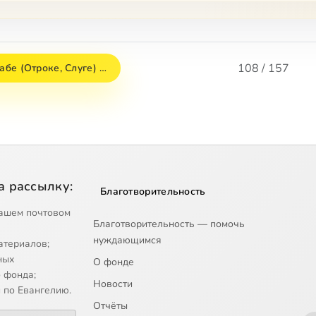
108 / 157
Рабе (Отроке, Слуге) …
а рассылку:
Благотворительность
ашем почтовом
Благотворительность — помочь
нуждающимся
атериалов;
ных
О фонде
 фонда;
Новости
 по Евангелию.
Отчёты