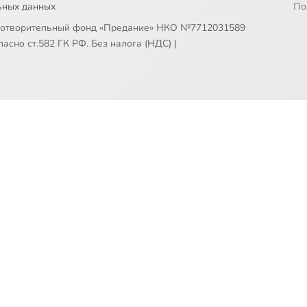
ьных данных
По
готворительный фонд «Предание» НКО №7712031589
асно ст.582 ГК РФ. Без налога (НДС)
|