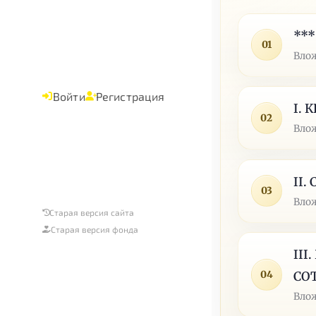
***
01
Влож
Войти
Регистрация
I. 
02
Влож
II
03
Влож
Старая версия сайта
Старая версия фонда
II
04
СОТ
Влож