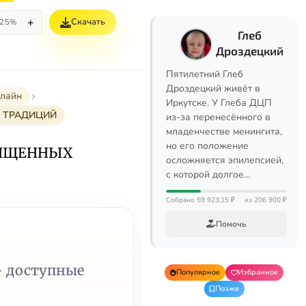
+
Скачать
25%
Глеб
Дроздецкий
Пятилетний Глеб
Дроздецкий живёт в
нлайн
Иркутске. У Глеба ДЦП
 ТРАДИЦИЙ
из-за перенесённого в
младенчестве менингита,
но его положение
ВЯЩЕННЫХ
осложняется эпилепсией,
с которой долгое…
Собрано 59 923,15 ₽
из 206 900 ₽
Помочь
— доступные
Популярное
Избранное
Позже