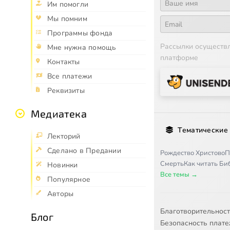
Им помогли
Мы помним
Программы фонда
Рассылки осуществ
Мне нужна помощь
платформе
Контакты
Все платежи
Реквизиты
Медиатека
Тематические
Лекторий
Сделано в Предании
Рождество Христово
П
Смерть
Как читать Б
Новинки
Все темы →
Популярное
Авторы
Благотворительнос
Блог
Безопасность плат