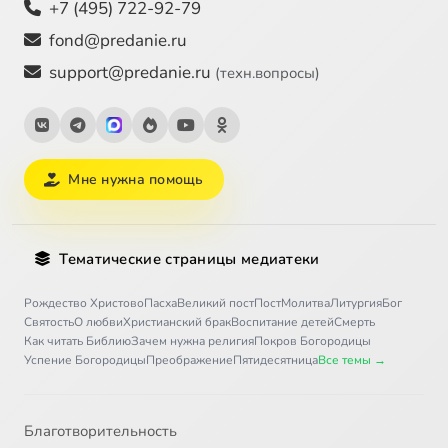
+7 (495) 722-92-79
fond@predanie.ru
support@predanie.ru
(техн.вопросы)
Мне нужна помощь
Тематические страницы медиатеки
Рождество Христово
Пасха
Великий пост
Пост
Молитва
Литургия
Бог
Святость
О любви
Христианский брак
Воспитание детей
Смерть
Как читать Библию
Зачем нужна религия
Покров Богородицы
Успение Богородицы
Преображение
Пятидесятница
Все темы →
Благотворительность