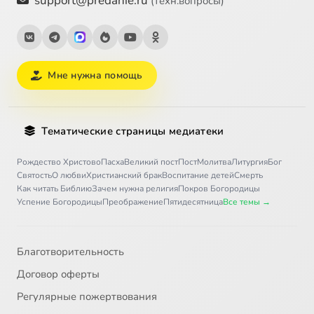
support@predanie.ru
(техн.вопросы)
Мне нужна помощь
Тематические страницы медиатеки
Рождество Христово
Пасха
Великий пост
Пост
Молитва
Литургия
Бог
Святость
О любви
Христианский брак
Воспитание детей
Смерть
Как читать Библию
Зачем нужна религия
Покров Богородицы
Успение Богородицы
Преображение
Пятидесятница
Все темы →
Благотворительность
Договор оферты
Регулярные пожертвования