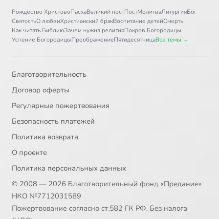
Рождество Христово
Пасха
Великий пост
Пост
Молитва
Литургия
Бог
Святость
О любви
Христианский брак
Воспитание детей
Смерть
Как читать Библию
Зачем нужна религия
Покров Богородицы
Успение Богородицы
Преображение
Пятидесятница
Все темы →
Благотворительность
Договор оферты
Регулярные пожертвования
Безопасность платежей
Политика возврата
О проекте
Политика персональных данных
© 2008 — 2026 Благотворительный фонд «Предание»
НКО №7712031589
Пожертвование согласно ст.582 ГК РФ. Без налога