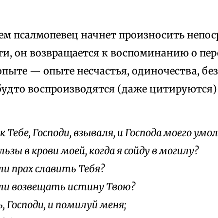
чем псалмопевец начнет произносить непос
ти, он возвращается к воспоминанию о пе
опыте — опыте несчастья, одиночества, бе
будто воспроизводятся (даже цитируются)
к Тебе, Господи, взываля, и Господа моего умол
ьзы в крови моей, когда я сойду в могилу?
ли прах славить Тебя?
ли возвещать истину Твою?
, Господи, и помилуй меня;