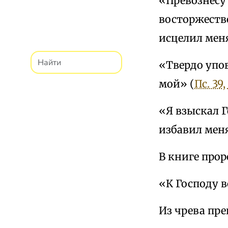
«Превознесу 
восторжество
исцелил мен
«Твердо упов
мой» (
Пс. 39,
«Я взыскал Г
избавил меня»
В книге про
«К Господу в
Из чрева пре