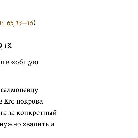
с. 65, 13—16
).
 13).
ия в «общую
псалмопевцу
з Его покрова
ога за конкретный
а нужно хвалить и