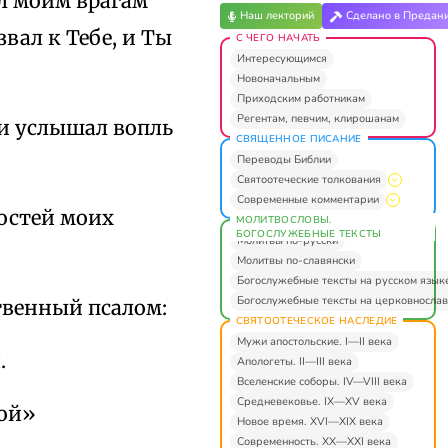
ал моим врагам
Наш лекторий
Сделано в Предан
вал к Тебе, и Ты
С ЧЕГО НАЧАТЬ
Интересующимся
Новоначальным
Приходским работникам
Регентам, певчим, клирошанам
 и услышал вопль
СВЯЩЕННОЕ ПИСАНИЕ
Переводы Библии
Святоотеческие толкования
Современные комментарии
ностей моих
МОЛИТВОСЛОВЫ.
БОГОСЛУЖЕБНЫЕ ТЕКСТЫ
Молитвы по-русски
Молитвы по-славянски
Богослужебные тексты на русском язык
Богослужебные тексты на церковнослав
твенный псалом:
СВЯТООТЕЧЕСКОЕ НАСЛЕДИЕ
Мужи апостольские. I—II века
.
Апологеты. II—III века
Вселенские соборы. IV—VIII века
Средневековье. IX—XV века
мой»
Новое время. XVI—XIX века
Современность. XX—XXI века