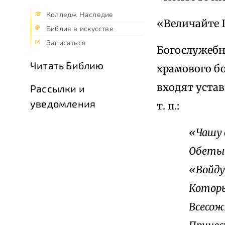
Колледж Наследие
«Величайте Г
Библия в искусстве
Записаться
Богослужебно
Читать Библию
храмового б
входят уста
Рассылки и
уведомления
т. п.:
«Чашу 
Обеты 
«Войду
Которы
Всесож