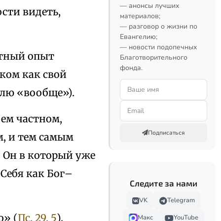
— анонсы лучших
ости видеть,
материалов;
— разговор о жизни по
Евангелию;
— новости подопечных
етный опыт
Благотворительного
фонда.
ком как свой
елю «вообще»).
оем частном,
Подписаться
м, и тем самым
о Он в который уже
 Себя как Бог–
Следите за нами
VK
Telegram
о» (
Пс. 29, 5
).
Макс
YouTube