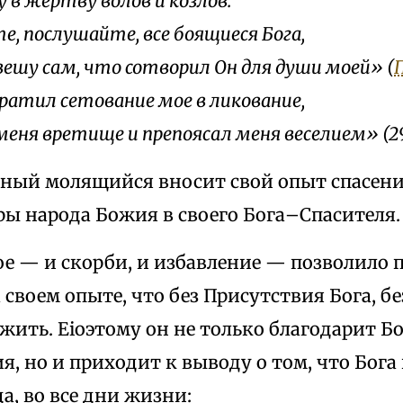
 в жертву волов и козлов.
е, послушайте, все боящиеся Бога,
звешу сам, что сотворил Он для души моей» (
П
ратил сетование мое в ликование,
меня вретище и препоясал меня веселием» (29,
рный молящийся вносит свой опыт спасен
ры народа Божия в своего Бога–Спасителя.
ое — и скорби, и избавление — позволило 
 своем опыте, что без Присутствия Бога, бе
ить. Еіоэтому он не только благодарит Б
я, но и приходит к выводу о том, что Бог
да, во все дни жизни: