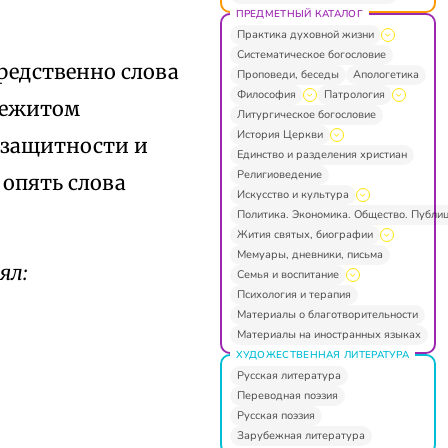
ПРЕДМЕТНЫЙ КАТАЛОГ
Практика духовной жизни
Систематическое богословие
редственно слова
Проповеди, беседы
Апологетика
Философия
Патрология
режитом
Литургическое богословие
История Церкви
ззащитности и
Единство и разделения христиан
Религиоведение
 опять слова
Искусство и культура
Политика. Экономика. Общество. Публи
Жития святых, биографии
Мемуары, дневники, письма
ял:
Семья и воспитание
Психология и терапия
Материалы о благотворительности
Материалы на иностранных языках
ХУДОЖЕСТВЕННАЯ ЛИТЕРАТУРА
Русская литература
Переводная поэзия
Русская поэзия
Зарубежная литература