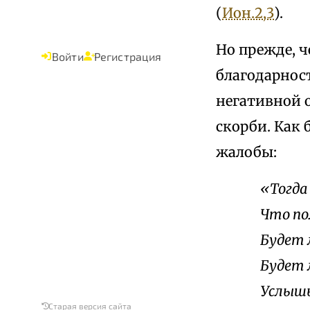
(
Ион.2,3
).
Но прежде, 
Войти
Регистрация
благодарнос
негативной 
скорби. Как 
жалобы:
«Тогда 
Что пол
Будет 
Будет 
Услышь
Старая версия сайта