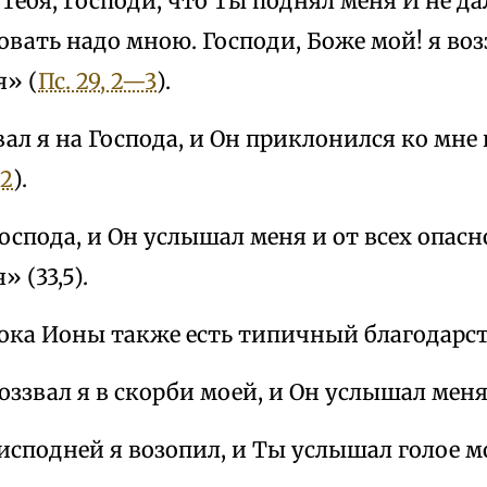
Тебя, Господи, что Ты поднял меня И не д
вать надо мною. Господи, Боже мой! я возз
я» (
Пс. 29, 2—3
).
ал я на Господа, и Он приклонился ко мне
 2
).
оспода, и Он услышал меня и от всех опас
 (33,5).
рока Ионы также есть типичный благодарс
оззвал я в скорби моей, и Он услышал меня
исподней я возопил, и Ты услышал голое 