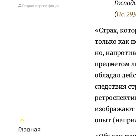
Господ
Старая версия фонда
(
Пс. 29
«Страх, кото
только как н
но, напротив
предметом л
обладал дей
следствия ст
ретроспектив
изображают 
опыт (наприм
Главная