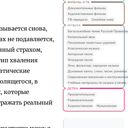
ФИЛЬМЫ И ТВ
Документальные фильмы
Художественные фильмы
ТВ-передачи
Семейное кино
МУЗЫКА
зывается снова,
Богослужебное пение Русской Правосл
Колокольный звон
х не подавляется,
Песнопения поместных церквей
енный страхом,
Классическая музыка
Авторская песня
тип хваления
Эстрадная песня
Этно, фольклор, народная музыка
атические
Духовные канты, стихи, песни, романсы
Современная вокальная и инструментал
молящегося, в
Учебные материалы по музыке и пению
ДЕТЯМ
, которые
Просветительское
Развлекательное
отражать реальный
Художественное
Музыкальное