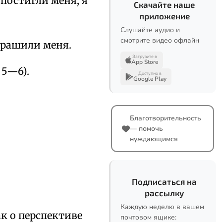
постигли меня; я
Скачайте наше
приложение
Слушайте аудио и
смотрите видео офлайн
трашили меня.
Загрузите в
App Store
 5—6).
Доступно в
Google Play
Благотворительность
— помочь
нуждающимся
Подписаться на
рассылку
Каждую неделю в вашем
ак о перспективе
почтовом ящике: