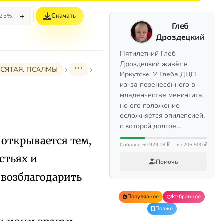
+
Скачать
25%
Глеб
Дроздецкий
Пятилетний Глеб
Дроздецкий живёт в
ЕСЯТАЯ. ПСАЛМЫ
***
Иркутске. У Глеба ДЦП
из-за перенесённого в
младенчестве менингита,
но его положение
осложняется эпилепсией,
с которой долгое…
открывается тем,
Собрано 60 929,18 ₽
из 206 900 ₽
стьях и
Помочь
 возблагодарить
Популярное
Избранное
Позже