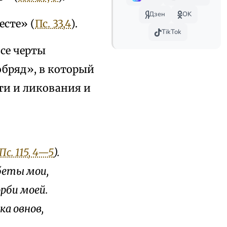
Дзен
OK
есте» (
Пс. 33,4
).
TikTok
все черты
бряд», в который
ти и ликования и
Пс. 115, 4—5
).
обеты мои,
орби моей.
ка овнов,