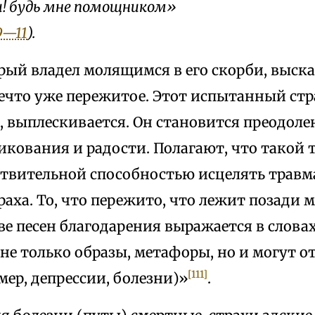
и! будь мне помощником»
,9—11
).
рый владел молящимся в его скорби, выска
ечто уже пережитое. Этот испытанный стра
, выплескивается. Он становится преодол
икования и радости. Полагают, что такой 
ствительной способностью исцелять травм
раха. То, что пережито, что лежит позади 
е песен благодарения выражается в словах
не только образы, метафоры, но и могут 
[111]
ер, депрессии, болезни)»
.