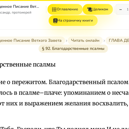
Введение в Священное Писание Ветхого Завета
−
Оглавление
Целиком
1
сандр, протоиерей
На страничку книги
енное Писание Ветхого Завета
Читать онлайн
ГЛАВА Д
§ 92. Благодарственные псалмы
дарственные псалмы
е о пережитом. Благодарственный псалом 
лось в псалме–плаче: упоминанием о несча
от них и выражением желания восхвалить,