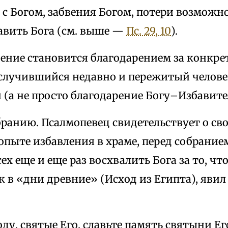
 с Богом, забвения Богом, потери возможн
авить Бога (см. выше —
Пс. 29, 10
).
рение становится благодарением за конкр
 случившийся недавно и пережитый челове
 (а не просто благодарение Богу–Избавит
ранию. Псалмопевец свидетельствует о св
пыте избавления в храме, перед собрание
ех еще и еще раз восхвалить Бога за то, чт
ак в «дни древние» (Исход из Египта), явил
ду, святые Его, славьте память святыни Ег