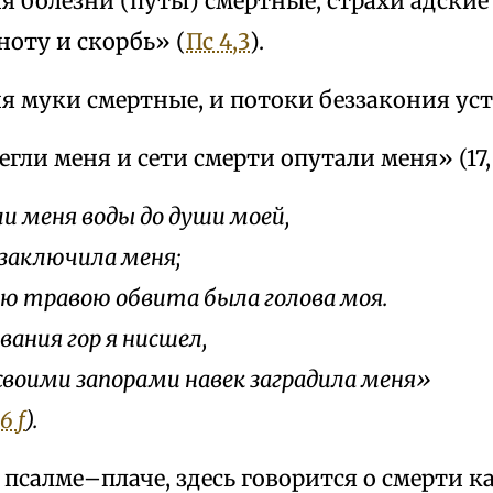
 болезни (путы) смертные, страхи адские 
ноту и скорбь» (
Пс 4,3
).
я муки смертные, и потоки беззакония ус
егли меня и сети смерти опутали меня» (17,
и меня воды до души моей,
 заключила меня;
ю травою обвита была голова моя.
вания гор я нисшел,
своими запорами навек заградила меня»
6 f
).
в псалме–плаче, здесь говорится о смерти к