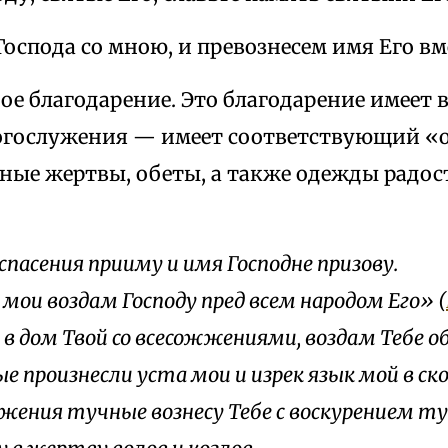
оспода со мною, и превознесем имя Его вм
е благодарение. Это благодарение имеет 
огослужения — имеет соответствующий «о
вные жертвы, обеты, а также одежды радос
спасения прииму и имя Господне призову.
мои воздам Господу пред всем народом Eго» (
 в дом Твой со всесожжениями, воздам Тебе 
е произнесли уста мои и изрек язык мой в ск
жения тучные вознесу Тебе с воскурением ту