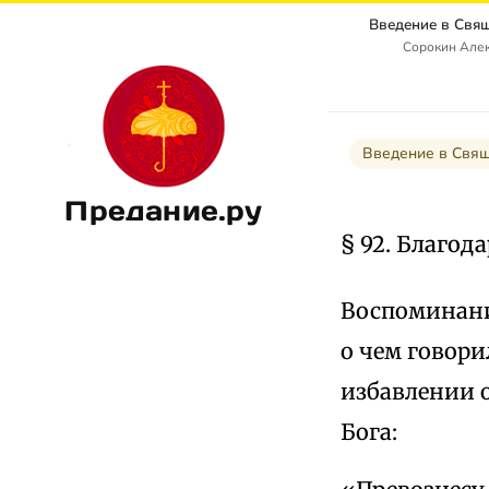
Сорокин Алек
Введение в Свящ
Предание.ру
§ 92. Благо
Воспоминани
о чем говори
избавлении 
Бога: