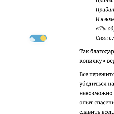
Принесу
Придит
И я во
«Ты об
Снял с 
Так благода
копилку» ве
Все пережит
убедиться на
невозможно ж
опыт спасени
славить всег