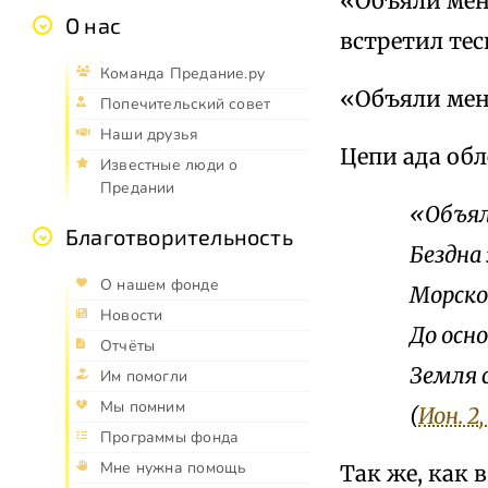
«Объяли меня
О нас
встретил тес
Команда Предание.ру
«Объяли мен
Попечительский совет
Наши друзья
Цепи ада обл
Известные люди о
Предании
«Объял
Благотворительность
Бездна
О нашем фонде
Морско
Новости
До осно
Отчёты
Земля 
Им помогли
Мы помним
(
Ион. 2, 
Программы фонда
Мне нужна помощь
Так же, как 