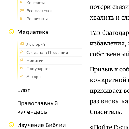
Контакты
потери связи
Все платежи
хвалить и сл
Реквизиты
Медиатека
Так благода
избавления,
Лекторий
Сделано в Предании
собственный
Новинки
Призыв к соб
Популярное
Авторы
конкретной о
Блог
призывает вс
раз вновь, к
Православный
календарь
Спаситель.
Изучение Библии
«Пойте Госпо