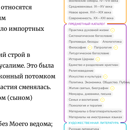
Вселенские соборы. IV—VIII века
 относятся
Средневековье. IX—XV века
Новое время. XVI—XIX века
им
Современность. XX—XXI века
ПРЕДМЕТНЫЙ КАТАЛОГ
сло импортных
Практика духовной жизни
Систематическое богословие
Проповеди, беседы
Апологетика
Философия
Патрология
Литургическое богословие
ий строй в
История Церкви
салиме. Это была
Единство и разделения христиан
Религиоведение
 законный потомком
Искусство и культура
Политика. Экономика. Общество. Публи
настия сменялась.
Жития святых, биографии
Мемуары, дневники, письма
ом (сыном)
Семья и воспитание
Психология и терапия
Материалы о благотворительности
Материалы на иностранных языках
без Моего ведома;
ХУДОЖЕСТВЕННАЯ ЛИТЕРАТУРА
Русская литература