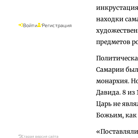
инкрустация
находки сам
Войти
Регистрация
художествен
предметов р
Политическая
Самарии был
монархия. Но
Давида. 8 из
Царь не явля
Божьим, как 
«Поставляли 
Старая версия сайта