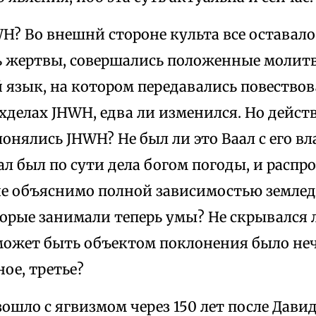
WH? Во внешнй стороне культа все оставал
 жертвы, совершались положенные молитв
 язык, на котором передавались повествов
делах JHWH, едва ли изменился. Но дейст
онялись JHWH? Не был ли это Ваал с его в
л был по сути дела богом погоды, и распр
не объяснимо полной зависимостью землед
торые занимали теперь умы? Не скрывался 
может быть объектом поклонения было не
ое, третье?
зошло с ягвизмом через 150 лет после Дави