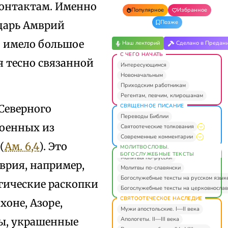
онтактам. Именно
Популярное
Избранное
Позже
царь Амврий
о имело большое
Наш лекторий
Сделано в Предан
С ЧЕГО НАЧАТЬ
я тесно связанной
Интересующимся
Новоначальным
Приходским работникам
Регентам, певчим, клирошанам
СВЯЩЕННОЕ ПИСАНИЕ
Северного
Переводы Библии
роенных из
Святоотеческие толкования
Современные комментарии
(
Ам. 6,4
). Это
МОЛИТВОСЛОВЫ.
БОГОСЛУЖЕБНЫЕ ТЕКСТЫ
Молитвы по-русски
мврия, например,
Молитвы по-славянски
Богослужебные тексты на русском язык
огические раскопки
Богослужебные тексты на церковнослав
СВЯТООТЕЧЕСКОЕ НАСЛЕДИЕ
оне, Азоре,
Мужи апостольские. I—II века
Апологеты. II—III века
цы, украшенные