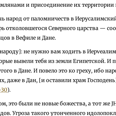
млянами и присоединение их территории
чь народ от паломничеств в Иерусалимски
ь отколовшегося Северного царства — со
цов в Вефиле и Дане.
[народу]: не нужно вам ходить в Иерѵеалим:
орые вывели тебя из земли Египетской. И 
гого в Дане. И повело это ко греху, ибо на
х, даже в Дан, [и оставили храм Господень
—30
).
м, это были не новые божества, а тот же J
дов. Угроза такого утонченного идолопок