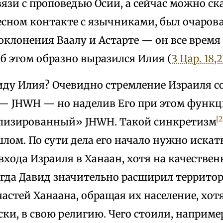
вязи с проповедью Осии, а сейчас можно ска
тесном контакте с язычниками, был очаров
клонения Ваалу и Астарте — он все время 
об этом образно выразился Илия (
3 Цар. 18,2
виду Илия? Очевидно стремление Израиля с
 — JHWH — но наделив Его при этом функц
[2
лизированный» JHWH. Такой синкретизм
лом. По сути дела его начало нужно искат
входа Израиля в Ханаан, хотя на качестве
огда Давид значительно расширил террито
частей Ханаана, обращая их население, хотя
ки, в свою религию. Чего стоили, наприме