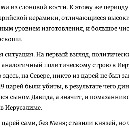
ми из слоновой кости. К этому же периоду
арийской керамики, отличающиеся высок
ным уровнем изготовления, и большое чи
оскоши.
 ситуация. На первый взгляд, политическ
 аналогичный политическому строю в Иеру
 здесь, на Севере, никто из царей не был
 19 царей были убиты, в результате чего ди
лся сыном Давида, а значит, и помазанник
в Иерусалиме.
царей сами, без Меня; ставили князей, но 