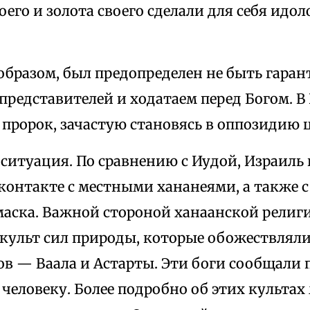
воего и золота своего сделали для себя идол
образом, был предопределен не быть гара
 представителей и ходатаем перед Богом. В
 пророк, зачастую становясь в оппозидию 
ситуация. По сравнению с Иудой, Израиль
контакте с местными хананеями, а также с
маска. Важной стороной ханаанской религ
 культ сил природы, которые обожествлял
в — Ваала и Астарты. Эти боги сообщали 
человеку. Более подробно об этих культах