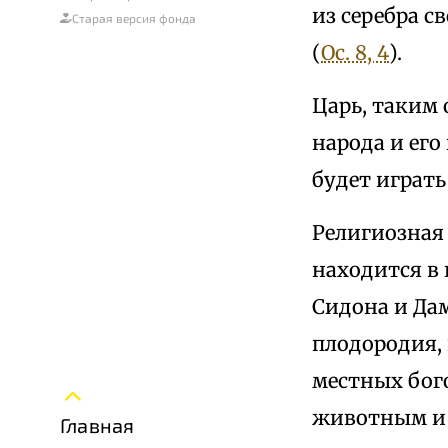
из серебра с
Старая версия фонда
(
Ос. 8, 4
).
Царь, таким 
народа и его
будет играть
Религиозная 
находится в 
Сидона и Да
плодородия,
местных бого
животным и 
Главная