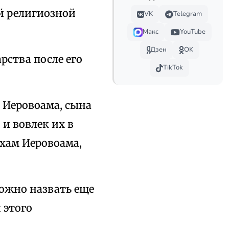
й религиозной
VK
Telegram
Макс
YouTube
Дзен
OK
рства после его
TikTok
 Иеровоама, сына
 и вовлек их в
ехам Иеровоама,
ожно назвать еще
 этого