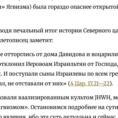
я» Ягвизма) была гораздо опаснее открыто
водя печальный итог истории Северного ца
летописец заметит:
е отторглись от дома Давидова и воцарили
отклонил Иеровоам Израильтян от Господа,
. И поступали сыны Израилевы по всем гр
ал, не отставали от них» (
4 Цар. 17,21—22
).
назвали ваализированным культом JHWH, м
гвизмом». Остановимся подробнее на сути
 явления, ибо эта суть актуальна и сейчас.