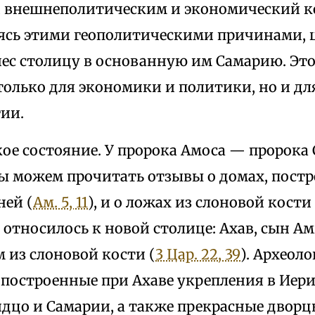
внешнеполитическим и экономический к
ясь этими геополитическими причинами, 
нес столицу в основанную им Самарию. Эт
только для экономики и политики, но и дл
ии.
ое состояние. У пророка Амоса — пророка 
ы можем прочитать отзывы о домах, пост
ней (
Ам. 5, 11
), и о ложах из слоновой кости 
 относилось к новой столице: Ахав, сын А
 из слоновой кости (
3 Цар. 22, 39
). Археол
построенные при Ахаве укрепления в Иерих
идцо и Самарии, а также прекрасные двор