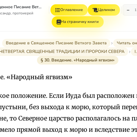
Введение в Священное Писание Ветхого Завета
−
Оглавление
Целиком
1
сандр, протоиерей
На страничку книги
Введение в Священное Писание Ветхого Завета
Читать о
ЧЕТВЕРТАЯ. СВЯЩЕННЫЕ ТРАДИЦИИ И ПРОРОКИ СЕВЕРА
І
§ 30. Введение. «Народный ягвизм»
ие. «Народный ягвизм»
ое положение. Если Иуда был расположен 
 пустыни, без выхода к морю, который пе
е, то Северное царство располагалось на 
имело прямой выход к морю и вследствие э