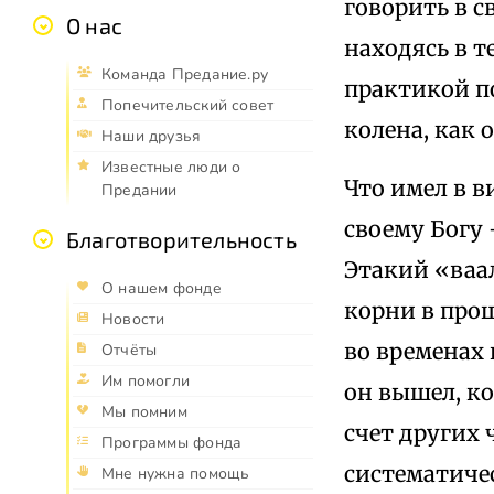
говорить в с
О нас
находясь в 
Команда Предание.ру
практикой по
Попечительский совет
колена, как 
Наши друзья
Известные люди о
Что имел в 
Предании
своему Богу
Благотворительность
Этакий «ваа
О нашем фонде
корни в прош
Новости
во временах 
Отчёты
Им помогли
он вышел, к
Мы помним
счет других 
Программы фонда
систематичес
Мне нужна помощь