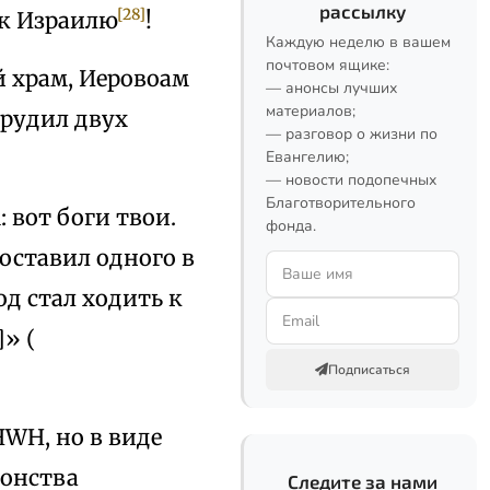
рассылку
[28]
 к Израилю
!
Каждую неделю в вашем
почтовом ящике:
й храм, Иеровоам
— анонсы лучших
материалов;
орудил двух
— разговор о жизни по
Евангелию;
— новости подопечных
Благотворительного
 вот боги твои.
фонда.
поставил одного в
род стал ходить к
]» (
Подписаться
HWH, но в виде
лонства
Следите за нами