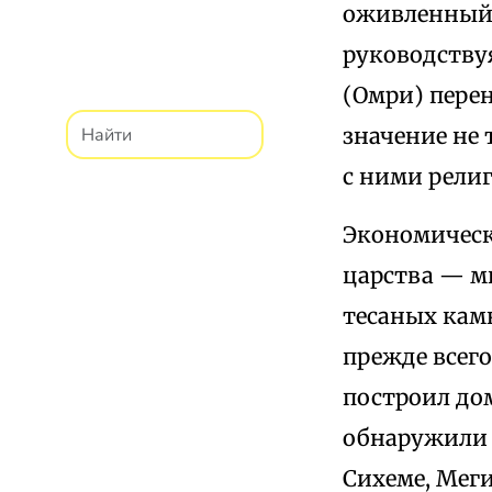
оживленный 
руководству
(Омри) пере
значение не 
с ними религ
Экономическ
царства — м
тесаных кам
прежде всего
построил дом
обнаружили 
Сихеме, Мег