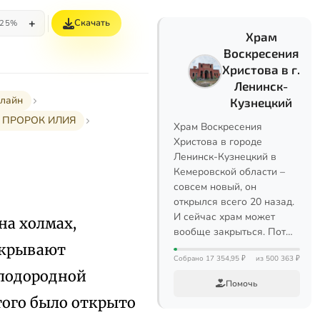
+
Скачать
25%
Храм
Воскресения
Христова в г.
Ленинск-
нлайн
Кузнецкий
. ПРОРОК ИЛИЯ
Храм Воскресения
Христова в городе
Ленинск-Кузнецкий в
Кемеровской области –
совсем новый, он
открылся всего 20 назад.
И сейчас храм может
на холмах,
вообще закрыться. Пот…
рекрывают
Собрано 17 354,95 ₽
из 500 363 ₽
плодородной
Помочь
того было открыто