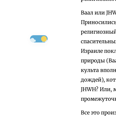
Ваал или JH
Приносились
религиозный
спасительных
Израиле покл
природы (Ваа
культа впол
дождей), ко
JHWH? Или, 
промежуточн
Все это прои