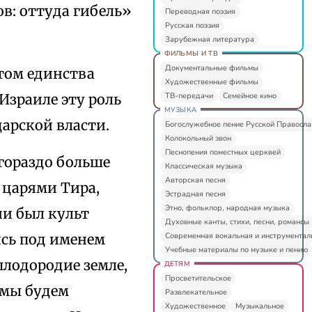
ов: оттуда гибель»
Переводная поэзия
Русская поэзия
Зарубежная литература
ФИЛЬМЫ И ТВ
Документальные фильмы
нтом единства
Художественные фильмы
ТВ-передачи
Семейное кино
 Израиле эту роль
МУЗЫКА
царской власти.
Богослужебное пение Русской Правосл
Колокольный звон
Песнопения поместных церквей
 гораздо больше
Классическая музыка
Авторская песня
 царями Тира,
Эстрадная песня
Этно, фольклор, народная музыка
ии был культ
Духовные канты, стихи, песни, романсы
Современная вокальная и инструментал
ись под именем
Учебные материалы по музыке и пению
плодородие земле,
ДЕТЯМ
Просветительское
 мы будем
Развлекательное
Художественное
Музыкальное