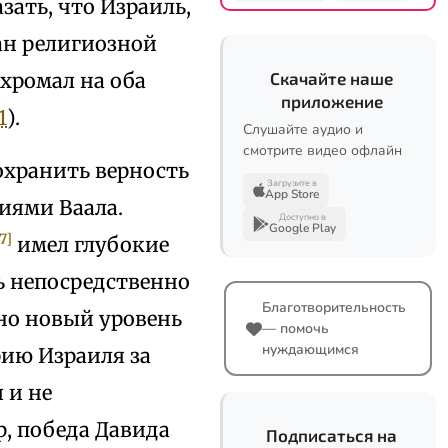
зать, что Израиль,
ан религиозной
хромал на оба
Скачайте наше
приложение
1
).
Слушайте аудио и
смотрите видео офлайн
охранить верность
Загрузите в
App Store
иями Ваала.
Доступно в
Google Play
7]
имел глубокие
ь непосредственно
Благотворительность
нно новый уровень
— помочь
нуждающимся
рию Израиля за
 и не
р, победа Давида
Подписаться на