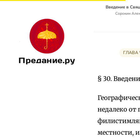
Сорокин Алек
ГЛАВА 
Предание.ру
§ 30. Введен
Географическ
недалеко от
филистимлян
местности, 