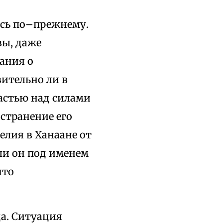
ось по–прежнему.
ы, даже
ания о
вительно ли в
ластью над силами
остранение его
елия в Ханаане от
ли он под именем
что
да. Ситуация