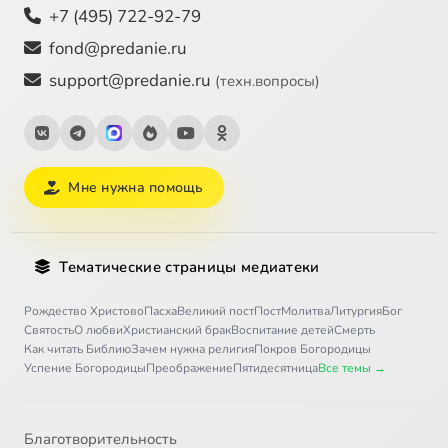
+7 (495) 722-92-79
fond@predanie.ru
support@predanie.ru
(техн.вопросы)
Мне нужна помощь
Тематические страницы медиатеки
Рождество Христово
Пасха
Великий пост
Пост
Молитва
Литургия
Бог
Святость
О любви
Христианский брак
Воспитание детей
Смерть
Как читать Библию
Зачем нужна религия
Покров Богородицы
Успение Богородицы
Преображение
Пятидесятница
Все темы →
Благотворительность