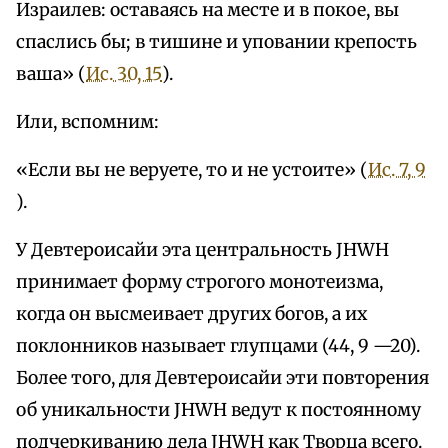
Израилев: оставаясь на месте и в покое, вы
спаслись бы; в тишине и уповании крепость
ваша» (
Ис. 30, 15
).
Или, вспомним:
«Если вы не веруете, то и не устоите» (
Ис. 7, 9
).
У Девтероисайи эта центральность JHWH
принимает форму строгого монотеизма,
когда он высмеивает других богов, а их
поклонников называет глупцами (44, 9 —20).
Более того, для Девтероисайи эти повторения
об уникальности JHWH ведут к постоянному
подчеркиванию дела JHWH как Творца всего.