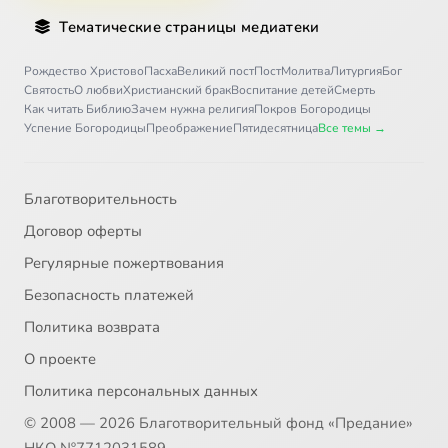
Тематические страницы медиатеки
Рождество Христово
Пасха
Великий пост
Пост
Молитва
Литургия
Бог
Святость
О любви
Христианский брак
Воспитание детей
Смерть
Как читать Библию
Зачем нужна религия
Покров Богородицы
Успение Богородицы
Преображение
Пятидесятница
Все темы →
Благотворительность
Договор оферты
Регулярные пожертвования
Безопасность платежей
Политика возврата
О проекте
Политика персональных данных
© 2008 — 2026 Благотворительный фонд «Предание»