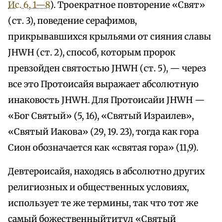
Ис. 6, 1—8
). Троекратное повторение «Свят»
(ст. 3), поведение серафимов,
прикрывавшихся крыльями от сияния славы
JHWH (ст. 2), способ, которым пророк
превзойден святостью JHWH (ст. 5), — через
все это Протоисайя выражает абсолютную
инаковость JHWH. Для Протоисайи JHWH —
«Бог Святый» (5, 16), «Святый Израилев»,
«Святый Иакова» (29, 19. 23), тогда как гора
Сион обозначается как «святая гора» (11,9).
Девтероисайя, находясь в абсолютно других
религиозных и общественных условиях,
использует те же термины, так что тот же
самый божественныйтитул «Святый