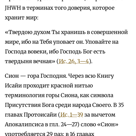
JHWH в терминах того доверия, которое
хранит мир:
«Твердою духом Ты хранишь в совершенной
мире, ибо на Тебя уповает он. Уповайте на
Господа вовеки, ибо Господь Бог есть
твердыня вечная» (
Ис. 26, 3—4
).
Сион — гора Господня. Через всю Книгу
Исайи проходит красной нитью
терминология горы Сиона, как символа
Присутствия Бога среди народа Своего. В 35
главах Протоисайи (
Ис. 1—39
за вычетом
Апокалипсиса в глл. 24—27) слово «Сион»
употребляется 29 раз; в 16 главах