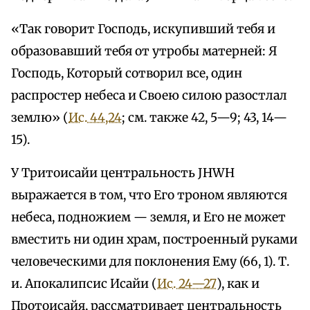
«Так говорит Господь, искупивший тебя и
образовавший тебя от утробы матерней: Я
Господь, Который сотворил все, один
распростер небеса и Своею силою разостлал
землю» (
Ис. 44,24
; см. также 42, 5—9; 43, 14—
15).
У Тритоисайи центральность JHWH
выражается в том, что Его троном являются
небеса, подножием — земля, и Его не может
вместить ни один храм, построенный руками
человеческими для поклонения Ему (66, 1). Т.
и. Апокалипсис Исайи (
Ис. 24—27
), как и
Протоисайя, рассматривает центральность