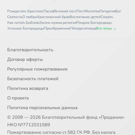
Рождество Христово
Пасха
Великий пост
Пост
Молитва
Литургия
Бог
Святость
О любви
Христианский брак
Воспитание детей
Смерть
Как читать Библию
Зачем нужна религия
Покров Богородицы
Успение Богородицы
Преображение
Пятидесятница
Все темы →
Благотворительность
Договор оферты
Регулярные пожертвования
Безопасность платежей
Политика возврата
О проекте
Политика персональных данных
© 2008 — 2026 Благотворительный фонд «Предание»
НКО №7712031589
Пожертвование согласно ст.582 ГК РФ. Без налога