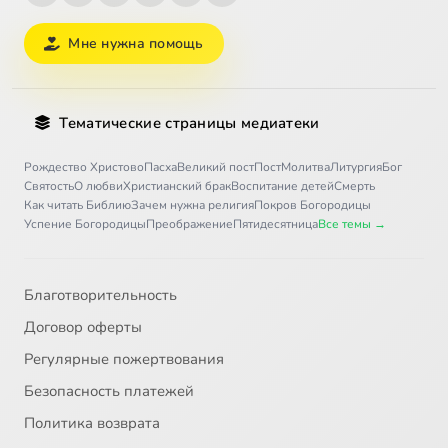
Мне нужна помощь
Тематические страницы медиатеки
Рождество Христово
Пасха
Великий пост
Пост
Молитва
Литургия
Бог
Святость
О любви
Христианский брак
Воспитание детей
Смерть
Как читать Библию
Зачем нужна религия
Покров Богородицы
Успение Богородицы
Преображение
Пятидесятница
Все темы →
Благотворительность
Договор оферты
Регулярные пожертвования
Безопасность платежей
Политика возврата