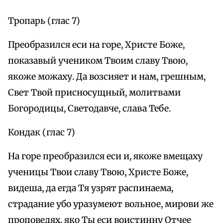
Тропарь (глас 7)
Преобразился еси на горе, Христе Боже,
показавый учеником Твоим славу Твою,
якоже можаху. Да возсияет и нам, грешным,
Свет Твой присносущный, молитвами
Богородицы, Светодавче, слава Тебе.
Кондак (глас 7)
На горе преобразился еси и, якоже вмещаху
ученицы Твои славу Твою, Христе Боже,
видеша, да егда Тя узрят распинаема,
страдание убо уразумеют вольное, мирови же
проповедях, яко Ты еси воистинну Отчее