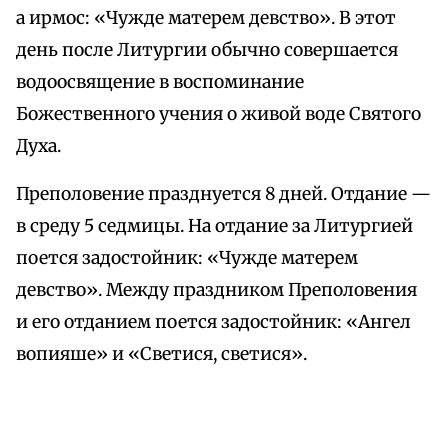
а ирмос: «Чужде матерем девство». В этот
день после Литургии обычно совершается
водоосвящение в воспоминание
Божественного учения о живой воде Святого
Духа.
Преполовение празднуется 8 дней. Отдание —
в среду 5 седмицы. На отдание за Литургией
поется задостойник: «Чужде матерем
девство». Между праздником Преполовения
и его отданием поется задостойник: «Ангел
вопияше» и «Светися, светися».