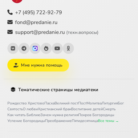
+7 (495) 722-92-79
fond@predanie.ru
support@predanie.ru
(техн.вопросы)
Мне нужна помощь
Тематические страницы медиатеки
Рождество Христово
Пасха
Великий пост
Пост
Молитва
Литургия
Бог
Святость
О любви
Христианский брак
Воспитание детей
Смерть
Как читать Библию
Зачем нужна религия
Покров Богородицы
Успение Богородицы
Преображение
Пятидесятница
Все темы →