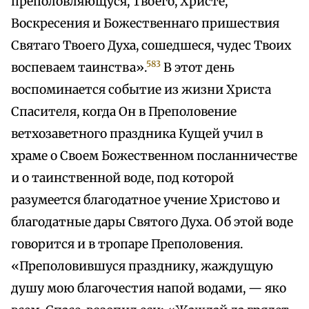
преполовляющуся, Твоего, Христе,
Воскресения и Божественнаго пришествия
Святаго Твоего Духа, сошедшеся, чудес Твоих
583
воспеваем таинства».
В этот день
воспоминается событие из жизни Христа
Спасителя, когда Он в Преполовение
ветхозаветного праздника Кущей учил в
храме о Своем Божественном посланничестве
и о таинственной воде, под которой
разумеется благодатное учение Христово и
благодатные дары Святого Духа. Об этой воде
говорится и в тропаре Преполовения.
«Преполовившуся празднику, жаждущую
душу мою благочестия напой водами, — яко