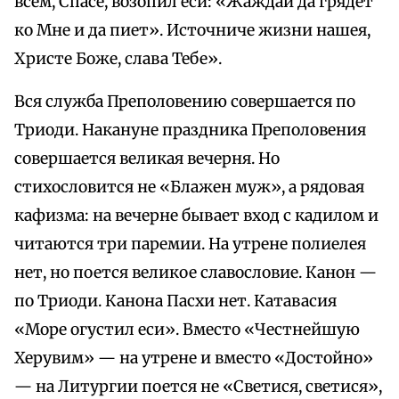
всем, Спасе, возопил еси: «Жаждай да грядет
ко Мне и да пиет». Источниче жизни нашея,
Христе Боже, слава Тебе».
Вся служба Преполовению совершается по
Триоди. Накануне праздника Преполовения
совершается великая вечерня. Но
стихословится не «Блажен муж», а рядовая
кафизма: на вечерне бывает вход с кадилом и
читаются три паремии. На утрене полиелея
нет, но поется великое славословие. Канон —
по Триоди. Канона Пасхи нет. Катавасия
«Море огустил еси». Вместо «Честнейшую
Херувим» — на утрене и вместо «Достойно»
— на Литургии поется не «Светися, светися»,