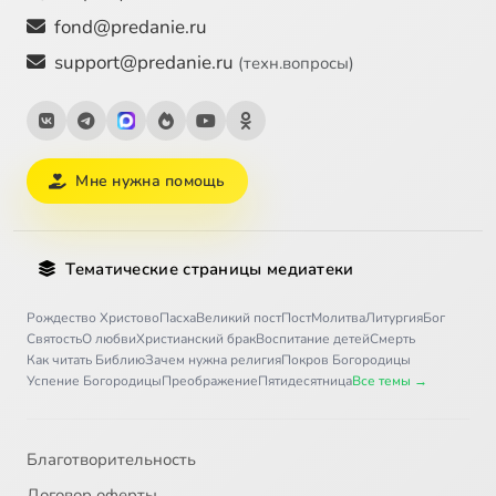
fond@predanie.ru
support@predanie.ru
(техн.вопросы)
Мне нужна помощь
Тематические страницы медиатеки
Рождество Христово
Пасха
Великий пост
Пост
Молитва
Литургия
Бог
Святость
О любви
Христианский брак
Воспитание детей
Смерть
Как читать Библию
Зачем нужна религия
Покров Богородицы
Успение Богородицы
Преображение
Пятидесятница
Все темы →
Благотворительность
Договор оферты