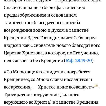
яко Врач телес и душ»
. Крещение Господа и
Спасителя нашего было фактическим
предызображением и основанием
таинственно-благодатного способа
возрождения водою и Духом в таинстве
Крещения. Здесь Господь являет Себя перед
людьми как Основатель нового благодатного
Царства Христова, в которое, по Его учению,
нельзя войти без Крещения (
Мф.
28
:19-20
).
«Со Мною аще кто снидет и спогребется
Крещением, со Мною славы насладится и
285
воскресения, — Христос ныне возвещает»
.
Троекратное погружение (каждого
верующего во Христа) в таинстве Крещения