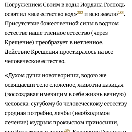
Погружением Своим в воды Иордана Господь
282
283
освятил «все естество вод»
и всю землю
.
Присутствие божественной силы в водном
естестве наше тленное естество (через
Крещение) преобразует в нетленное.
Действие Крещения простиралось на все
человеческое естество.
«Духом души новотвориши, водою же
освящаеши тело сложеное, животна назидая
(воссоздавая имеющим в себе жизнь вечную)
человека: сугубому бо человеческому естеству
сродная потребно, лечбы (необходимое
лечение) мудрым промыслом приносиши,
284