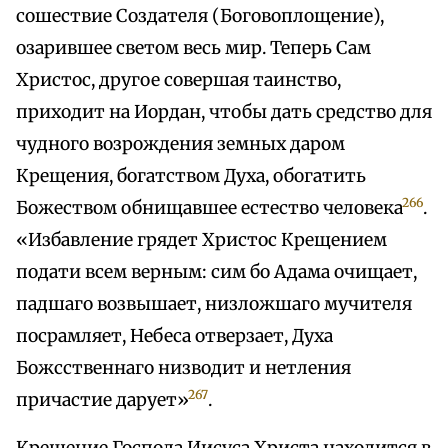
сошествие Создателя (Боговоплощение),
озарившее светом весь мир. Теперь Сам
Христос, другое совершая таинство,
приходит на Иордан, чтобы дать средство для
чудного возрождения земных даром
Крещения, богатством Духа, обогатить
266
Божеством обнищавшее естество человека
.
«Избавление грядет Христос Крещением
подати всем верным: сим бо Адама очищает,
падшаго возвышает, низложшаго мучителя
посрамляет, Небеса отверзает, Духа
Божсственнаго низводит и нетления
267
причастие дарует»
.