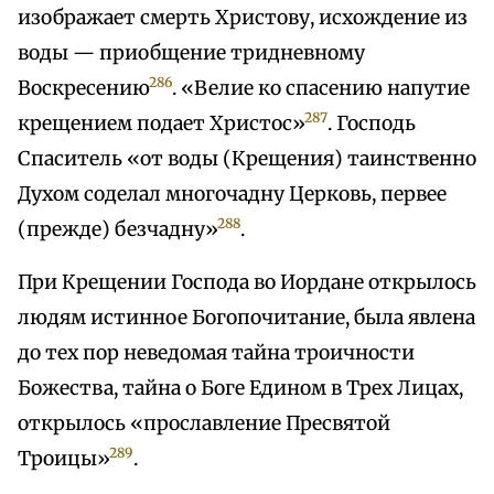
изображает смерть Христову, исхождение из
воды — приобщение тридневному
286
Воскресению
. «Велие ко спасению напутие
287
крещением подает Христос»
. Господь
Спаситель «от воды (Крещения) таинственно
Духом соделал многочадну Церковь, первее
288
(прежде) безчадну»
.
При Крещении Господа во Иордане открылось
людям истинное Богопочитание, была явлена
до тех пор неведомая тайна троичности
Божества, тайна о Боге Едином в Трех Лицах,
открылось «прославление Пресвятой
289
Троицы»
.