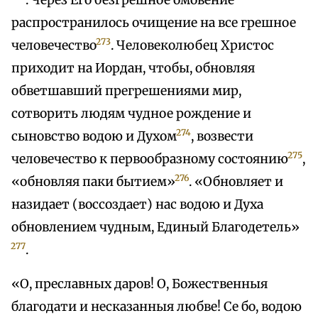
. Через Его безгрешное омовение
распространилось очищение на все грешное
273
человечество
. Человеколюбец Христос
приходит на Иордан, чтобы, обновляя
обветшавший прегрешениями мир,
сотворить людям чудное рождение и
274
сыновство водою и Духом
, возвести
275
человечество к первообразному состоянию
,
276
«обновляя паки бытием»
. «Обновляет и
назидает (воссоздает) нас водою и Духа
обновлением чудным, Единый Благодетель»
277
.
«О, преславных даров! О, Божественныя
благодати и несказанныя любве! Се бо, водою