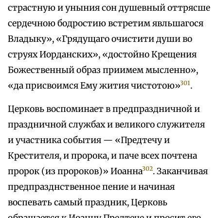
страстную и уныния сон душевный оттрясше
сердечною бодростию встретим явльшагося
Владыку», «Грядущаго очистити души во
струях Иорданских», «достойно Крещения
Божественный образ приимем мысленно»,
301
«да присвоимся Ему жития чистотою»
.
Церковь воспоминает в предпраздничной и
праздничной службах и великого служителя
и участника события — «Предтечу и
Крестителя, и пророка, и паче всех почтена
302
пророк (из пророков)» Иоанна
. Заканчивая
предпразднственное пение и начиная
воспевать самый праздник, Церковь