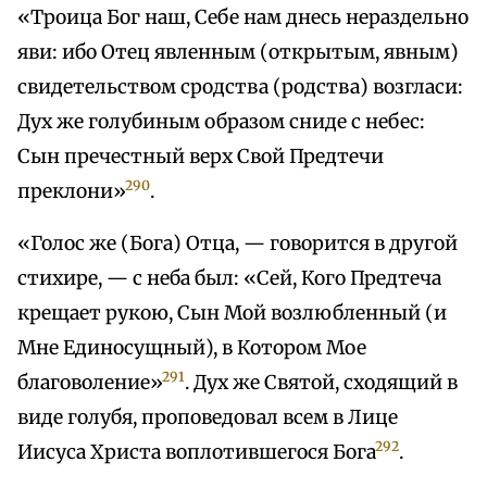
«Троица Бог наш, Себе нам днесь нераздельно
яви: ибо Отец явленным (открытым, явным)
свидетельством сродства (родства) возгласи:
Дух же голубиным образом сниде с небес:
Сын пречестный верх Свой Предтечи
290
преклони»
.
«Голос же (Бога) Отца, — говорится в другой
стихире, — с неба был: «Сей, Кого Предтеча
крещает рукою, Сын Мой возлюбленный (и
Мне Единосущный), в Котором Мое
291
благоволение»
. Дух же Святой, сходящий в
виде голубя, проповедовал всем в Лице
292
Иисуса Христа воплотившегося Бога
.