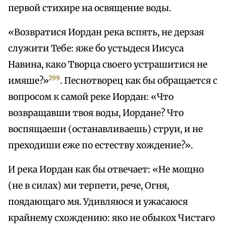
первой стихире на освящение воды.
«Возвратися Иордан река вспять, не дерзая
служити Тебе: яже бо устыдеся Иисуса
Навина, како Творца своего устрашитися не
299
имяше?»
. Песнотворец как бы обращается с
вопросом к самой реке Иордан: «Что
возвращавши твоя воды, Иордане? Что
воспящаеши (останавливаешь) струи, и не
преходиши еже по естеству хождение?».
И река Иордан как бы отвечает: «Не мощно
(не в силах) ми терпети, рече, Огня,
поядающаго мя. Удивляюся и ужасаюся
крайнему схождению: яко не обыкох Чистаго