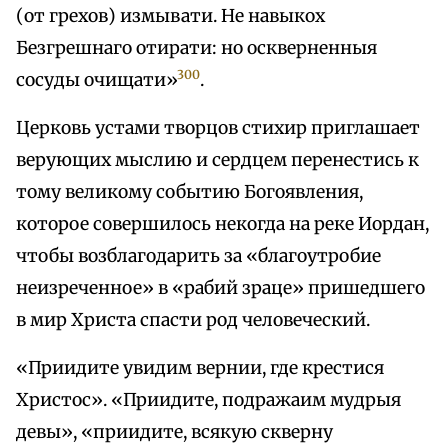
(от грехов) измывати. Не навыкох
Безгрешнаго отирати: но оскверненныя
300
сосуды очищати»
.
Церковь устами творцов стихир приглашает
верующих мыслию и сердцем перенестись к
тому великому событию Богоявления,
которое совершилось некогда на реке Иордан,
чтобы возблагодарить за «благоутробие
неизреченное» в «рабий зраце» пришедшего
в мир Христа спасти род человеческий.
«Приидите увидим вернии, где крестися
Христос». «Приидите, подражаим мудрыя
девы», «приидите, всякую скверну