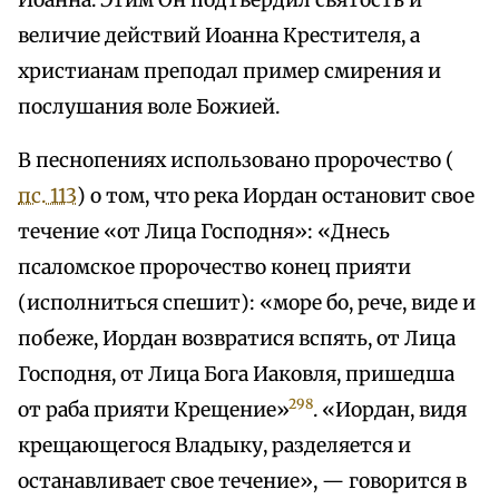
Иоанна. Этим Он подтвердил святость и
величие действий Иоанна Крестителя, а
христианам преподал пример смирения и
послушания воле Божией.
В песнопениях использовано пророчество (
пс. 113
) о том, что река Иордан остановит свое
течение «от Лица Господня»: «Днесь
псаломское пророчество конец прияти
(исполниться спешит): «море бо, рече, виде и
побеже, Иордан возвратися вспять, от Лица
Господня, от Лица Бога Иаковля, пришедша
298
от раба прияти Крещение»
. «Иордан, видя
крещающегося Владыку, разделяется и
останавливает свое течение», — говорится в