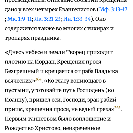
просвещением. Описание событий Крещения
дано у всех четырех Евангелистов (
Мф.
3
:13-17
;
Мк.
1
:9-11
;
Лк.
3
:21-23
;
Ин.
1
:33-34
). Оно
содержится также во многих стихирах и
тропарях праздника.
«Днесь небесе и земли Творец приходит
плотию на Иордан, Крещения прося
Безгрешный и крещается от раба Владыка
264
всяческих»
. «Ко гласу вопиющаго в
пустыни, уготовайте путь Господень (ко
Иоанну), пришел еси, Господи, зрак рабий
265
приим, крещения прося, не ведый греха»
.
Первым таинством было воплощение и
Рождество Христово, неизреченное