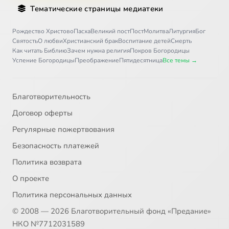
Тематические страницы медиатеки
Рождество Христово
Пасха
Великий пост
Пост
Молитва
Литургия
Бог
Святость
О любви
Христианский брак
Воспитание детей
Смерть
Как читать Библию
Зачем нужна религия
Покров Богородицы
Успение Богородицы
Преображение
Пятидесятница
Все темы →
Благотворительность
Договор оферты
Регулярные пожертвования
Безопасность платежей
Политика возврата
О проекте
Политика персональных данных
© 2008 — 2026 Благотворительный фонд «Предание»
НКО №7712031589