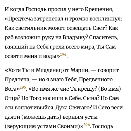
И когда Господь просил у него Крещения,
«Предтеча затрепетал и громко воскликнул:
Как светильник может освещать Свет? Как
раб возложит руку на Владыку? Спаситель,
взявший на Себя грехи всего мира, Ты Сам
294
освяти меня и воды»
.
«Хотя Ты и Младенец от Марии, — говорит
Предтеча, — но я знаю Тебя, Предвечного
295
Бога»
. «Во имя же чие Тя крещу? (Во имя)
Отца? Но Того носиши в Себе. Сына? Но Сам
еси воплотивыйся. Духа Святаго? И Сего веси
даяти (можешь дать) верным усты
296
(верующим устами Своими)»
. Господь