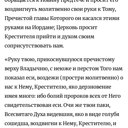
обращается к Иоанну Предтече и просит его
воздвигнуть молитвенно свои руки к Тому,
Пречистой главы Которого он касался этими
руками на Иордане; Церковь просит
Крестителя прийти и духом своим
соприсутствовать нам.
«Руку твою, прикоснувшуюся пречистому
верху Владычню, с неюже и перстом Того нам
показал еси, воздежи (простри молитвенно) о
нас к Нему, Крестителю, яко дерзновение
имея много: ибо болий пророков всех от Него
свидетельствован еси. Очи же твои паки,
Всесвятаго Духа видевшия, яко в виде голубя
сошедша, воздвигни к Нему, Крестителю, и