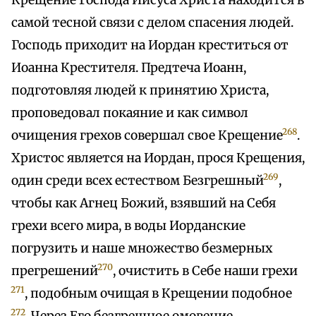
Крещение Господа Иисуса Христа находится в
самой тесной связи с делом спасения людей.
Господь приходит на Иордан креститься от
Иоанна Крестителя. Предтеча Иоанн,
подготовляя людей к принятию Христа,
проповедовал покаяние и как символ
268
очищения грехов совершал свое Крещение
.
Христос является на Иордан, прося Крещения,
269
один среди всех естеством Безгрешный
,
чтобы как Агнец Божий, взявший на Себя
грехи всего мира, в воды Иорданские
погрузить и наше множество безмерных
270
прегрешений
, очистить в Себе наши грехи
271
, подобным очищая в Крещении подобное
272