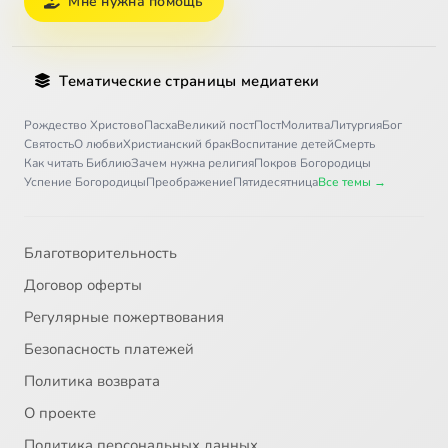
Мне нужна помощь
Тематические страницы медиатеки
Рождество Христово
Пасха
Великий пост
Пост
Молитва
Литургия
Бог
Святость
О любви
Христианский брак
Воспитание детей
Смерть
Как читать Библию
Зачем нужна религия
Покров Богородицы
Успение Богородицы
Преображение
Пятидесятница
Все темы →
Благотворительность
Договор оферты
Регулярные пожертвования
Безопасность платежей
Политика возврата
О проекте
Политика персональных данных