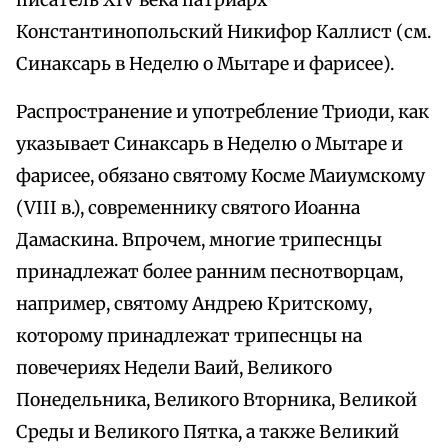
писатель XIV века патриарх
Константинопольский Никифор Каллист (см.
Синаксарь в Неделю о Мытаре и фарисее).
Распространение и употребление Триоди, как
указывает Синаксарь в Неделю о Мытаре и
фарисее, обязано святому Косме Маиумскому
(VIII в.), современнику святого Иоанна
Дамаскина. Впрочем, многие трипеснцы
принадлежат более ранним песнотворцам,
например, святому Андрею Критскому,
которому принадлежат трипеснцы на
повечериях Недели Ваий, Великого
Понедельника, Великого Вторника, Великой
Среды и Великого Пятка, а также Великий