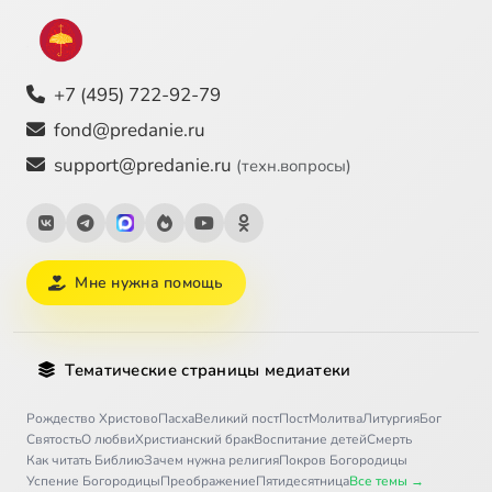
+7 (495) 722-92-79
fond@predanie.ru
support@predanie.ru
(техн.вопросы)
Мне нужна помощь
Тематические страницы медиатеки
Рождество Христово
Пасха
Великий пост
Пост
Молитва
Литургия
Бог
Святость
О любви
Христианский брак
Воспитание детей
Смерть
Как читать Библию
Зачем нужна религия
Покров Богородицы
Успение Богородицы
Преображение
Пятидесятница
Все темы →