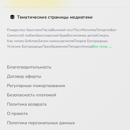
Тематические страницы медиатеки
Рождество Христово
Пасха
Великий пост
Пост
Молитва
Литургия
Бог
Святость
О любви
Христианский брак
Воспитание детей
Смерть
Как читать Библию
Зачем нужна религия
Покров Богородицы
Успение Богородицы
Преображение
Пятидесятница
Все темы →
Благотворительность
Договор оферты
Регулярные пожертвования
Безопасность платежей
Политика возврата
О проекте
Политика персональных данных