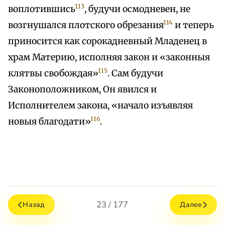
113
воплотившись
, будучи осмодневен, не
114
возгнушался плотского обрезания
и теперь
приносится как сорокадневный Младенец в
храм Материю, исполняя закон и «законныя
115
клятвы свобождая»
. Сам будучи
Законоположником, Он явился и
Исполнителем закона, «начало изъявляя
116
новыя благодати»
.
23 / 177
Назад
Далее