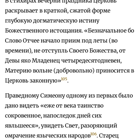
В стихирах вечерни праздника Церковь
раскрывает в краткой, сжатой форме
глубокую догматическую истину
Божественного истощания. «Безначальное бо
Слово Отчее начало приим под леты (во
времени), не отступль Своего Божества, от
Девы яко Младенец четыредесятодневен,
Материю вольне (добровольно) приносится в
105
Церковь законную»
.
Праведному Симеону одному из первых было
дано видеть «еже от века таинство
сокровенное, напоследок дней сих
явльшееся», увидеть Свет, разоряющий
106
омрачение языческих народов
. Старец