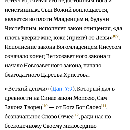
естество, считая его недостойным Бога и
неистинным. Сын Божий воплощается,
является во плоти Младенцем и, будучи
Чистейшим, исполняет закон очищения, «да
109
плоть уверит мне, юже (прият) от Девы»
.
Исполнение закона Богомладенцем Иисусом
означало конец Ветхозаветного закона и
начало Новозаветного закона, начало
благодатного Царства Христова.
«Ветхий денми» (
Дан.
7
:9
), Который дал в
древности на Синае закон Моисею, Сам
110
111
Закона Творец
— от Бога Бог Слово
,
112
безначальное Слово Отчее
, ради нас по
бесконечному Своему милосердию