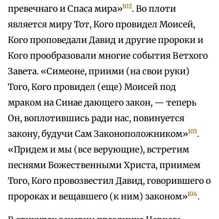
102
превечнаго и Спаса мира»
. Во плоти
является миру Тот, Кого провидел Моисей,
Кого проповедали Давид и другие пророки и
Кого прообразовали многие события Ветхого
Завета. «Симеоне, приими (на свои руки)
Того, Кого провидел (еще) Моисей под
мраком на Синае дающего закон, — теперь
Он, воплотившись ради нас, повинуется
103
закону, будучи Сам Законоположником»
.
«Придем и мы (все верующие), встретим
песнями Божественными Христа, приимем
Того, Кого провозвестил Давид, говорившего о
104
пророках и вещавшего (к ним) законом»
.