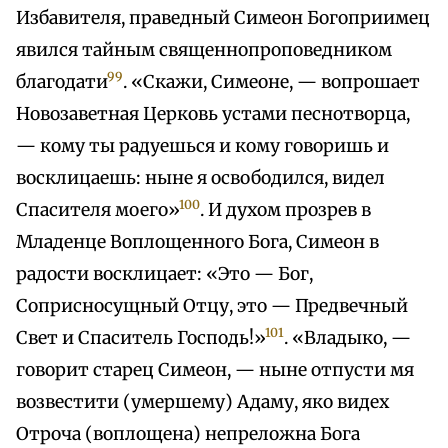
Избавителя, праведный Симеон Богоприимец
явился тайным священнопроповедником
99
благодати
. «Скажи, Симеоне, — вопрошает
Новозаветная Церковь устами песнотворца,
— кому ты радуешься и кому говоришь и
восклицаешь: ныне я освободился, видел
100
Спасителя моего»
. И духом прозрев в
Младенце Воплощенного Бога, Симеон в
радости восклицает: «Это — Бог,
Соприсносущный Отцу, это — Предвечный
101
Свет и Спаситель Господь!»
. «Владыко, —
говорит старец Симеон, — ныне отпусти мя
возвестити (умершему) Адаму, яко видех
Отроча (воплощена) непреложна Бога