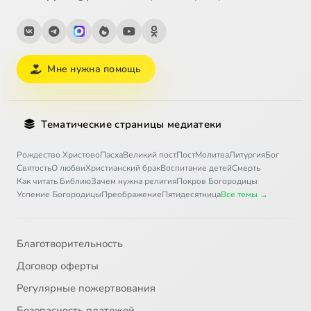
Мне нужна помощь
Тематические страницы медиатеки
Рождество Христово
Пасха
Великий пост
Пост
Молитва
Литургия
Бог
Святость
О любви
Христианский брак
Воспитание детей
Смерть
Как читать Библию
Зачем нужна религия
Покров Богородицы
Успение Богородицы
Преображение
Пятидесятница
Все темы →
Благотворительность
Договор оферты
Регулярные пожертвования
Безопасность платежей