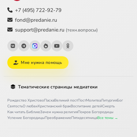
+7 (495) 722-92-79
fond@predanie.ru
support@predanie.ru
(техн.вопросы)
Мне нужна помощь
Тематические страницы медиатеки
Рождество Христово
Пасха
Великий пост
Пост
Молитва
Литургия
Бог
Святость
О любви
Христианский брак
Воспитание детей
Смерть
Как читать Библию
Зачем нужна религия
Покров Богородицы
Успение Богородицы
Преображение
Пятидесятница
Все темы →