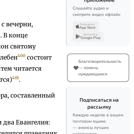
Слушайте аудио и
смотрите видео офлайн
с вечерни,
Загрузите в
App Store
 В конце
Доступно в
Google Play
нон святому
400
олебен
состоит
Благотворительность
атем читается
— помочь
нуждающимся
401
тся)
.
ора, составленный
Подписаться на
рассылку
Каждую неделю в вашем
 два Евангелия:
почтовом ящике:
— анонсы лучших
еселится праведник
материалов;