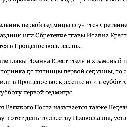
ельник первой седмицы случится Сретение
аздник или Обретение главы Иоанна Крест
ся в Прощеное воскресенье.
ние главы Иоанна Крестителя и храмовый 
 вторника до пятницы первой седмицы, то 
или в Прощеное воскресенье или в субботу
субботу первой седмицы.
ля Великого Поста называется также Недел
у в этот день торжеству Православия, уст