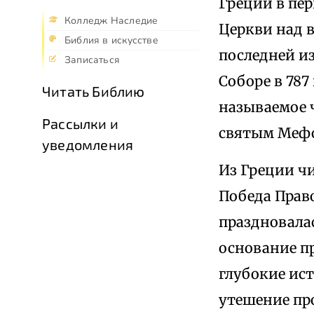
Греции в пер
Колледж Наследие
Церкви над 
Библия в искусстве
последней и
Записаться
Соборе в 787
Читать Библию
называемое ч
Рассылки и
святым Мефо
уведомления
Из Греции ч
Победа Прав
праздновалас
основание п
глубокие ис
утешение пр