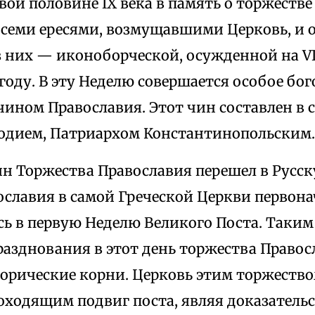
вой половине IX века в память о торжеств
всеми ересями, возмущавшими Церковь, и 
з них — иконоборческой, осужденной на VI
 году. В эту Неделю совершается особое бо
ином Православия. Этот чин составлен в с
дием, Патриархом Константинопольским.
ин Торжества Православия перешел в Русск
ославия в самой Греческой Церкви первон
ь в первую Неделю Великого Поста. Таким
разднования в этот день торжества Правос
торические корни. Церковь этим торжество
оходящим подвиг поста, являя доказатель