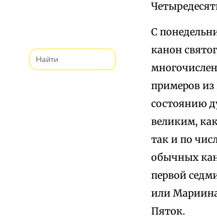
Четыредесятн
С понедельни
канон святог
многочислен
примеров из
состоянию д
великим, ка
так и по чис
обычных кан
первой седм
или Мариина
Пяток.