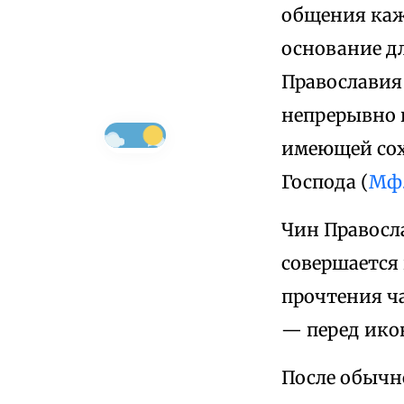
общения кажд
основание дл
Православия 
непрерывно 
имеющей сох
Господа (
Мф
Чин Правосл
совершается
прочтения ча
— перед ико
После обычн