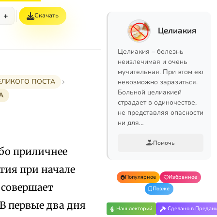
+
Скачать
Целиакия
Целиакия – болезнь
неизлечимая и очень
мучительная. При этом ею
ЕЛИКОГО ПОСТА
невозможно заразиться.
Больной целиакией
А
страдает в одиночестве,
не представляя опасности
ни для…
Помочь
ибо приличнее
тия при начале
Популярное
Избранное
 совершает
Позже
В первые два дня
Наш лекторий
Сделано в Предан