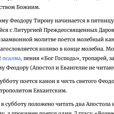
ством Божиим.
ому Феодору Тирону начинается в пятницу 
ся с Литургией Преждеосвященных Даров.
 заамвонной молитве поется молебный ка
агословляется коливо в конце молебна. М
2
псалма,
пения «Бог Господь», тропарей, з
му Феодору (Апостол и Евангелие не читаю
субботу поется канон в честь святого Феод
трополитом Евхаитским.
в субботу положено читать два Апостола и
у, а прокимен поется один, 7 гласа: «Возв