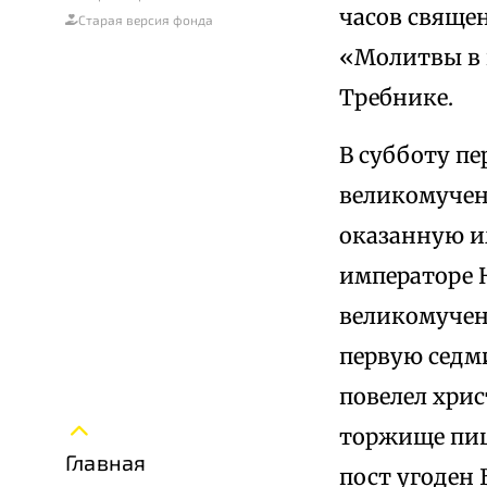
часов свяще
Старая версия фонда
«Молитвы в 
Требнике.
В субботу п
великомучен
оказанную и
императоре 
великомучен
первую седм
повелел хри
торжище пищ
Главная
пост угоден 