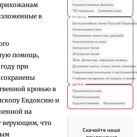
 прихожанам
Художественные фильмы
ТВ-передачи
Семейное кино
изложенные в
МУЗЫКА
Богослужебное пение Русской Правосл
Колокольный звон
Песнопения поместных церквей
Классическая музыка
ого
Авторская песня
ную помощь,
Эстрадная песня
Этно, фольклор, народная музыка
году при
Духовные канты, стихи, песни, романсы
Современная вокальная и инструментал
 сохранены
Учебные материалы по музыке и пению
ДЕТЯМ
твенной кровью в
Просветительское
Развлекательное
ископу Евдоксию и
Художественное
Музыкальное
рненной на
 верующим, что
Скачайте наше
бым
приложение