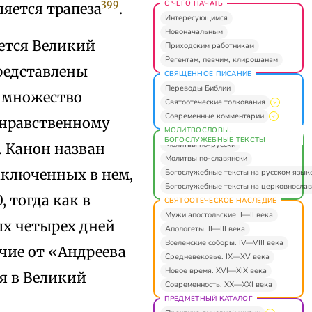
С ЧЕГО НАЧАТЬ
399
ляется трапеза
.
Интересующимся
Новоначальным
ается Великий
Приходским работникам
Регентам, певчим, клирошанам
представлены
СВЯЩЕННОЕ ПИСАНИЕ
Переводы Библии
я множество
Святоотеческие толкования
Современные комментарии
 нравственному
МОЛИТВОСЛОВЫ.
БОГОСЛУЖЕБНЫЕ ТЕКСТЫ
Молитвы по-русски
 Канон назван
Молитвы по-славянски
аключенных в нем,
Богослужебные тексты на русском язык
Богослужебные тексты на церковнослав
, тогда как в
СВЯТООТЕЧЕСКОЕ НАСЛЕДИЕ
Мужи апостольские. I—II века
ых четырех дней
Апологеты. II—III века
Вселенские соборы. IV—VIII века
чие от «Андреева
Средневековье. IX—XV века
Новое время. XVI—XIX века
я в Великий
Современность. XX—XXI века
ПРЕДМЕТНЫЙ КАТАЛОГ