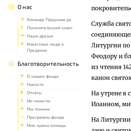
О нас
покровитель
Команда Предание.ру
Служба свят
Попечительский совет
соединяющей
Наши друзья
Литургии по
Известные люди о
Предании
Феодору и бл
Благотворительность
из чтения 14
О нашем фонде
канон свято
Новости
На утрене в 
Отчёты
Им помогли
Иоанном, ми
Мы помним
Программы фонда
На Литургии 
Мне нужна помощь
дню и святом