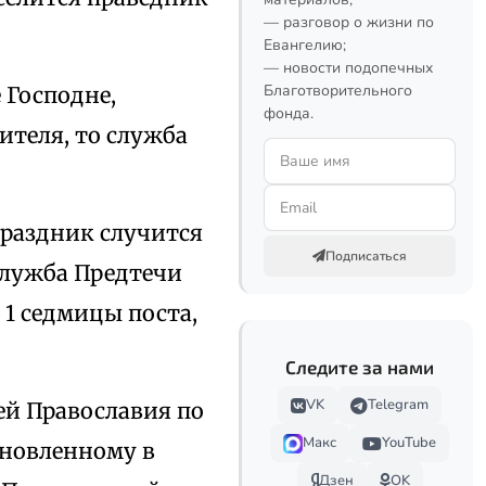
— разговор о жизни по
Евангелию;
— новости подопечных
Благотворительного
 Господне,
фонда.
ителя, то служба
праздник случится
Подписаться
служба Предтечи
 1 седмицы поста,
Следите за нами
VK
Telegram
ей Православия по
Макс
YouTube
ановленному в
Дзен
OK