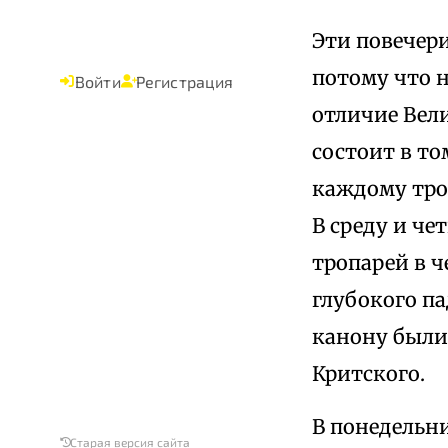
Эти повечер
потому что н
Войти
Регистрация
отличие Вели
состоит в то
каждому тро
В среду и че
тропарей в 
глубокого п
канону были 
Критского.
В понедельн
Старая версия сайта