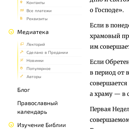
Контакты
о Господе».
Все платежи
Реквизиты
Если в понед
Медиатека
храмовый пр
Лекторий
им совершает
Сделано в Предании
Новинки
Если Обрете
Популярное
в период от
Авторы
совершается 
Блог
а храму — в 
Православный
Первая Неде
календарь
совершаемом
Изучение Библии