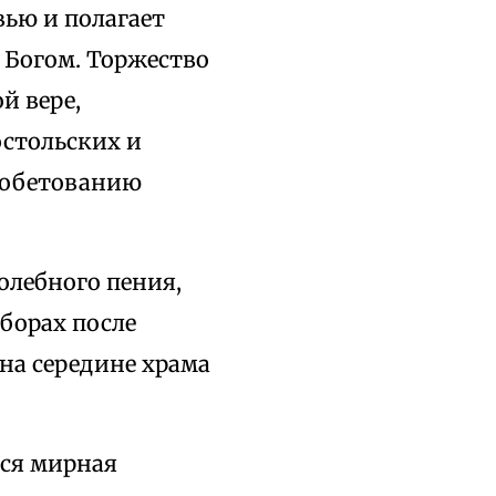
вью и полагает
 Богом. Торжество
й вере,
стольских и
 обетованию
молебного пения,
борах после
на середине храма
тся мирная