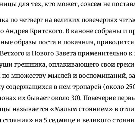
ицы для тех, кто может, совсем не постав
ка по четверг на великих повечериях чит
о Андрея Критского. В каноне собраны и 
ные образы поста и покаяния, приводитс
 Ветхого и Нового Завета применительно к
уши грешника, оплакивающего свои грехи.
к по множеству мыслей и воспоминаний, з
лу содержащихся в нем тропарей (около 250
онах их бывает около 30). Повечерие перв
ицы называется «Малым стоянием» в отли
 стояния» на 5 седмице и великого стояни