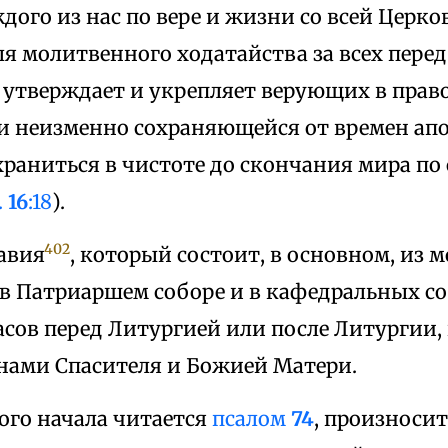
ого из нас по вере и жизни со всей Церко
я молитвенного ходатайства за всех перед
утверждает и укрепляет верующих в право
и неизменно сохраняющейся от времен апо
раниться в чистоте до скончания мира по
.
16
:18
).
402
авия
, который состоит, в основном, из 
 в Патриаршем соборе и в кафедральных со
сов перед Литургией или после Литургии, 
нами Спасителя и Божией Матери.
ого начала читается
псалом
74
, произноси