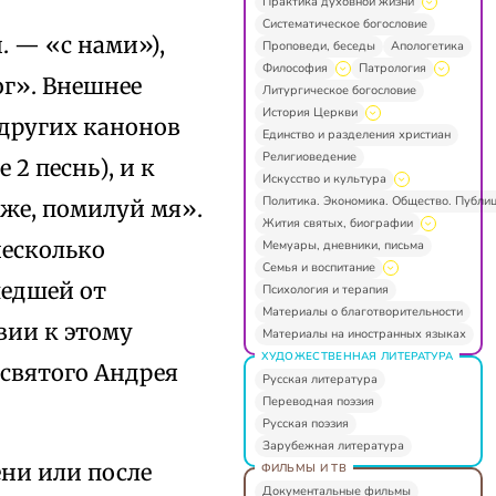
Практика духовной жизни
Систематическое богословие
 — «с нами»),
Проповеди, беседы
Апологетика
Философия
Патрология
ог». Внешнее
Литургическое богословие
История Церкви
 других канонов
Единство и разделения христиан
Религиоведение
 2 песнь), и к
Искусство и культура
Политика. Экономика. Общество. Публи
же, помилуй мя».
Жития святых, биографии
несколько
Мемуары, дневники, письма
Семья и воспитание
шедшей от
Психология и терапия
Материалы о благотворительности
вии к этому
Материалы на иностранных языках
ХУДОЖЕСТВЕННАЯ ЛИТЕРАТУРА
 святого Андрея
Русская литература
Переводная поэзия
Русская поэзия
Зарубежная литература
ни или после
ФИЛЬМЫ И ТВ
Документальные фильмы