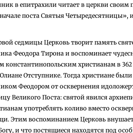
нник в епитрахили читает в церкви своим
начале поста Святыя Четыредесятницы», 
ервой седмицы Церковь творит память свят
ика Феодора Тирона и воспоминает чудес
м константинопольским христианам в 362 
Юлиане Отступнике. Тогда христиане были
иком Феодором от осквернения идоложер
ицу Великого Поста: святой явился архиеп
стианам употреблять коливо вместо оскве
и. Этим воспоминанием Церковь внушает
Богу, и что постящиеся находятся под осо