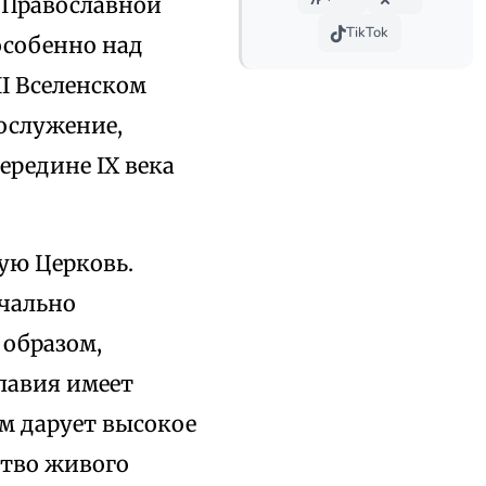
е Православной
TikTok
особенно над
I Вселенском
гослужение,
ередине IX века
ую Церковь.
ачально
 образом,
лавия имеет
м дарует высокое
ство живого