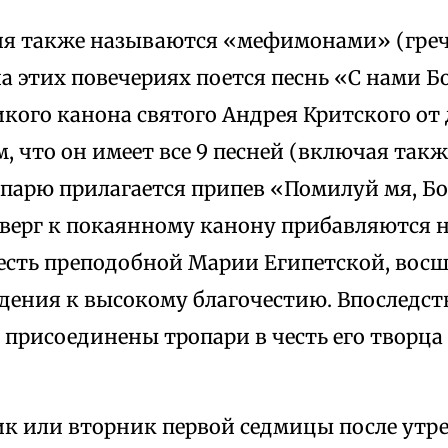
ия также называются «мефимонами» (греч.
а этих повечериях поется песнь «С нами Б
кого канона святого Андрея Критского от
м, что он имеет все 9 песней (включая также
парю прилагается припев «Помилуй мя, Бо
тверг к покаянному канону прибавляются 
честь преподобной Марии Египетской, вос
адения к высокому благочестию. Впоследст
присоединены тропари в честь его творца
ик или вторник первой седмицы после утре