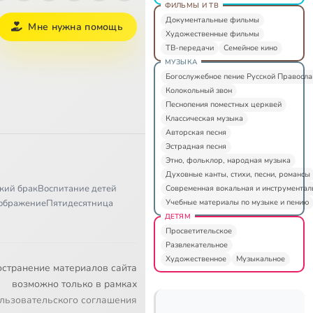
ФИЛЬМЫ И ТВ
Документальные фильмы
Мне нужна помощь
Художественные фильмы
ТВ-передачи
Семейное кино
МУЗЫКА
Богослужебное пение Русской Правосл
Колокольный звон
Песнопения поместных церквей
Классическая музыка
Авторская песня
Эстрадная песня
Этно, фольклор, народная музыка
Духовные канты, стихи, песни, романсы
кий брак
Воспитание детей
Современная вокальная и инструментал
Учебные материалы по музыке и пению
ображение
Пятидесятница
ДЕТЯМ
Просветительское
Развлекательное
Художественное
Музыкальное
остранение материалов сайта
возможно только в рамках
льзовательского соглашения