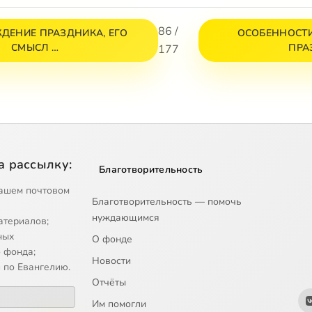
86 /
ДЕНИЕ ПРАЗДНИКА, ЕГО
ОСОБЕННОСТ
СМЫСЛ …
ПРА
177
а рассылку:
Благотворительность
ашем почтовом
Благотворительность — помочь
нуждающимся
атериалов;
ных
О фонде
 фонда;
Новости
 по Евангелию.
Отчёты
Им помогли