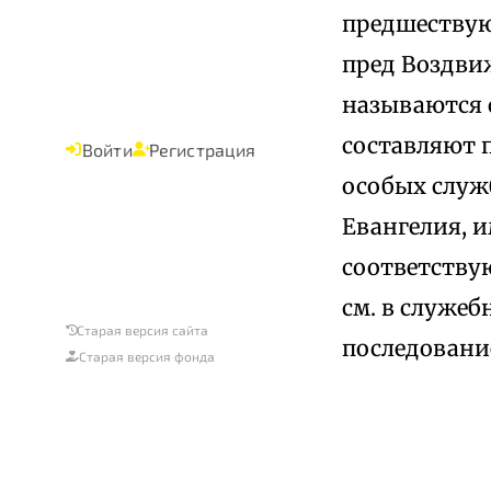
предшествую
пред Воздви
называются 
составляют п
Войти
Регистрация
особых служ
Евангелия, 
соответству
см. в служеб
Старая версия сайта
последование 
Старая версия фонда