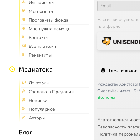
Им помогли
Мы помним
Рассылки осуществ
Программы фонда
платформе
Мне нужна помощь
Контакты
Все платежи
Реквизиты
Медиатека
Тематические
Лекторий
Рождество Христово
П
Смерть
Как читать Б
Сделано в Предании
Все темы →
Новинки
Популярное
Авторы
Благотворительнос
Безопасность плат
Блог
Политика персонал