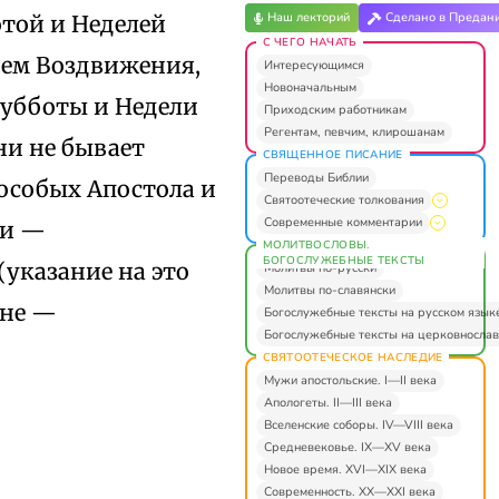
Наш лекторий
Сделано в Предан
той и Неделей
С ЧЕГО НАЧАТЬ
нем Воздвижения,
Интересующимся
Новоначальным
субботы и Недели
Приходским работникам
Регентам, певчим, клирошанам
ни не бывает
СВЯЩЕННОЕ ПИСАНИЕ
Переводы Библии
особых Апостола и
Святоотеческие толкования
Современные комментарии
ми —
МОЛИТВОСЛОВЫ.
БОГОСЛУЖЕБНЫЕ ТЕКСТЫ
указание на это
Молитвы по-русски
Молитвы по-славянски
оне —
Богослужебные тексты на русском язык
Богослужебные тексты на церковнослав
СВЯТООТЕЧЕСКОЕ НАСЛЕДИЕ
Мужи апостольские. I—II века
Апологеты. II—III века
Вселенские соборы. IV—VIII века
Средневековье. IX—XV века
Новое время. XVI—XIX века
Современность. XX—XXI века