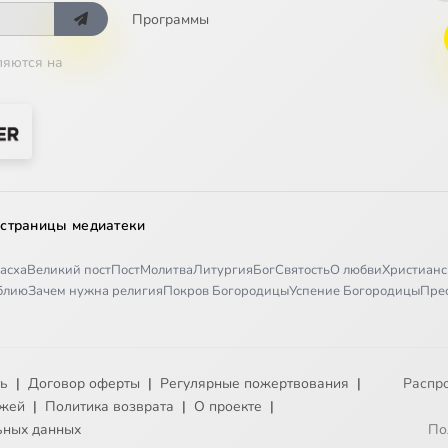
Программы
ляются на
 страницы медиатеки
асха
Великий пост
Пост
Молитва
Литургия
Бог
Святость
О любви
Христианс
иблию
Зачем нужна религия
Покров Богородицы
Успение Богородицы
Пре
ть
|
Договор оферты
|
Регулярные пожертвования
|
Распр
ежей
|
Политика возврата
|
О проекте
|
ьных данных
По