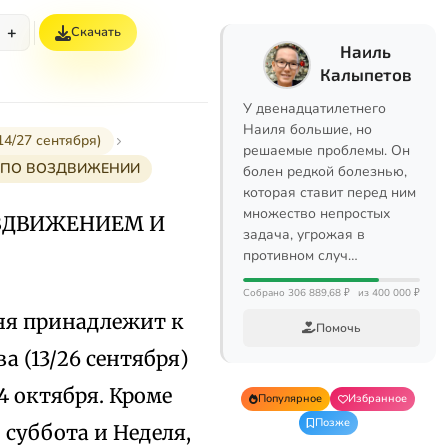
+
Скачать
Наиль
Калыпетов
У двенадцатилетнего
Наиля большие, но
/27 сентября)
решаемые проблемы. Он
 ПО ВОЗДВИЖЕНИИ
болен редкой болезнью,
которая ставит перед ним
множество непростых
ОЗДВИЖЕНИЕМ И
задача, угрожая в
противном случ…
Собрано 306 889,68 ₽
из 400 000 ₽
ня принадлежит к
Помочь
а (13/26 сентября)
4 октября. Кроме
Популярное
Избранное
Позже
 суббота и Неделя,