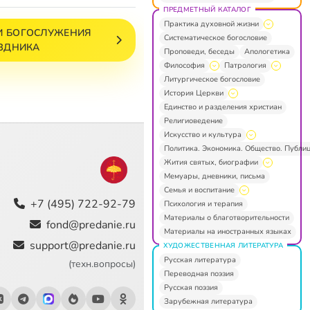
ПРЕДМЕТНЫЙ КАТАЛОГ
Практика духовной жизни
И БОГОСЛУЖЕНИЯ
Систематическое богословие
ЗДНИКА
Проповеди, беседы
Апологетика
Философия
Патрология
Литургическое богословие
История Церкви
Единство и разделения христиан
Религиоведение
Искусство и культура
Политика. Экономика. Общество. Публи
Жития святых, биографии
Мемуары, дневники, письма
Семья и воспитание
+7 (495) 722-92-79
Психология и терапия
Материалы о благотворительности
fond@predanie.ru
Материалы на иностранных языках
support@predanie.ru
ХУДОЖЕСТВЕННАЯ ЛИТЕРАТУРА
Русская литература
(техн.вопросы)
Переводная поэзия
Русская поэзия
Зарубежная литература