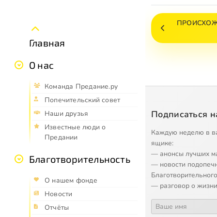
ПРОИСХОЖ
Главная
О нас
Команда Предание.ру
Попечительский совет
Подписаться н
Наши друзья
Известные люди о
Каждую неделю в в
Предании
ящике:
— анонсы лучших м
Благотворительность
— новости подопеч
Благотворительного
О нашем фонде
— разговор о жизни
Новости
Отчёты