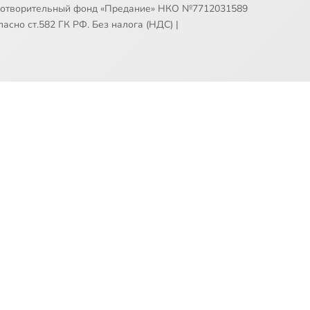
готворительный фонд «Предание» НКО №7712031589
асно ст.582 ГК РФ. Без налога (НДС)
|