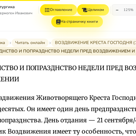
тургика
−
Оглавление
Целиком
125%
ермоген Иванович
На страничку книги
ика
Читать онлайн
ВОЗДВИЖЕНИЕ КРЕСТА ГОСПОДНЯ (14
ДНСТВО И ПОПРАЗДНСТВО НЕДЕЛИ ПРЕД ВОЗДВИЖЕНИЕМ И
СТВО И ПОПРАЗДНСТВО НЕДЕЛИ ПРЕД В
ЖЕНИИ
здвижения Животворящего Креста Господ
есятых. Он имеет один день предпразднств
попразднства. День отдания — 21 сентября/
ик Воздвижения имеет ту особенность, что