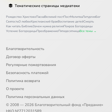
Тематические страницы медиатеки
Рождество Христово
Пасха
Великий пост
Пост
Молитва
Литургия
Бог
Святость
О любви
Христианский брак
Воспитание детей
Смерть
Как читать Библию
Зачем нужна религия
Покров Богородицы
Успение Богородицы
Преображение
Пятидесятница
Все темы →
Благотворительность
Договор оферты
Регулярные пожертвования
Безопасность платежей
Политика возврата
О проекте
Политика персональных данных
© 2008 — 2026 Благотворительный фонд «Предание»
НКО №7712031589