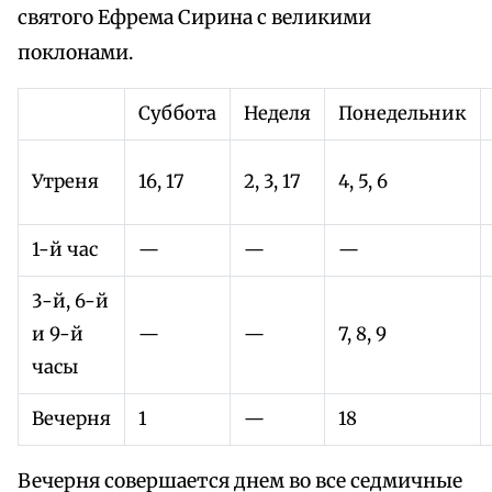
святого Ефрема Сирина с великими
поклонами.
Суббота
Неделя
Понедельник
Утреня
16, 17
2, 3, 17
4, 5, 6
1-й час
—
—
—
3-й, 6-й
и 9-й
—
—
7, 8, 9
часы
Вечерня
1
—
18
Вечерня совершается днем во все седмичные