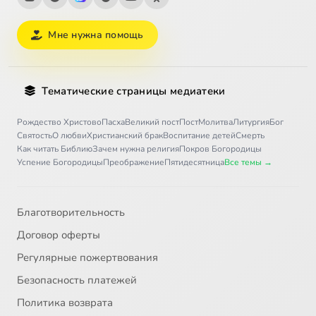
Мне нужна помощь
Тематические страницы медиатеки
Рождество Христово
Пасха
Великий пост
Пост
Молитва
Литургия
Бог
Святость
О любви
Христианский брак
Воспитание детей
Смерть
Как читать Библию
Зачем нужна религия
Покров Богородицы
Успение Богородицы
Преображение
Пятидесятница
Все темы →
Благотворительность
Договор оферты
Регулярные пожертвования
Безопасность платежей
Политика возврата