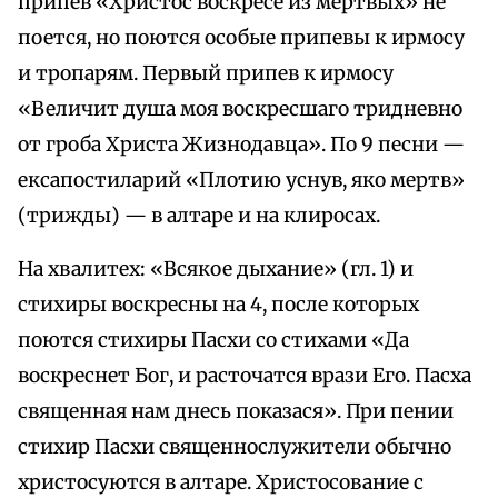
припев «Христос воскресе из мертвых» не
поется, но поются особые припевы к ирмосу
и тропарям. Первый припев к ирмосу
«Величит душа моя воскресшаго тридневно
от гроба Христа Жизнодавца». По 9 песни —
ексапостиларий «Плотию уснув, яко мертв»
(трижды) — в алтаре и на клиросах.
На хвалитех: «Всякое дыхание» (гл. 1) и
стихиры воскресны на 4, после которых
поются стихиры Пасхи со стихами «Да
воскреснет Бог, и расточатся врази Его. Пасха
священная нам днесь показася». При пении
стихир Пасхи священнослужители обычно
христосуются в алтаре. Христосование с