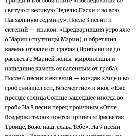
Триоди и в особой книге «Последование во
святую и великую Неделю Пасхи и во всю
Пасхальную седмицу». После 3 песни и
ектений — ипакои: «Предварившия утро яже
о Марии (спутницы Марии), и обретшия
камень отвален от гроба» (Прибывшие до
рассвета с Марией жены-мироносицы и
нашедшие камень отваленным от гроба).
После 6 песни и ектений — кондак «Аще и во
гроб снизшел еси, Безсмертне» и икос «Еже
прежде солнца Солнце зашедшее иногда во
гроб» На 8 песни перед троичным «Отче
Вседержителю» поется припев «Пресвятая
Троице, Боже наш, слава Тебе». На 9 песни