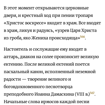
В этот момент открываются церковные
двери, и крестный ход при пении тропаря
«Христос воскресе» входит в храм. Все входят
в храм, ликуя и радуясь, «узрев Царя Христа
566
из гроба, яко Жениха происходяща»
.
Настоятель и сослужащие ему входят в
алтарь, диакон на солее произносит великую
ектению. После великой ектений поется
пасхальный канон, исполненный неземной
радости — творение великого и
боговдохновенного песнотворца
567
преподобного Иоанна Дамаскина (VIII в.)
.
Начальные слова ирмосов каждой песни