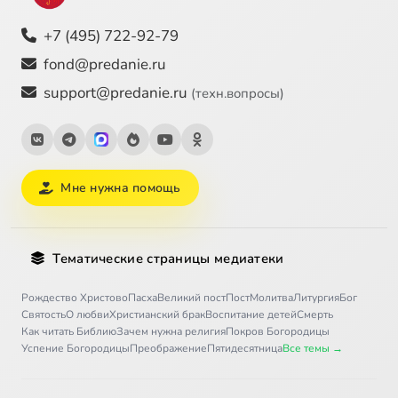
+7 (495) 722-92-79
fond@predanie.ru
support@predanie.ru
(техн.вопросы)
Мне нужна помощь
Тематические страницы медиатеки
Рождество Христово
Пасха
Великий пост
Пост
Молитва
Литургия
Бог
Святость
О любви
Христианский брак
Воспитание детей
Смерть
Как читать Библию
Зачем нужна религия
Покров Богородицы
Успение Богородицы
Преображение
Пятидесятница
Все темы →