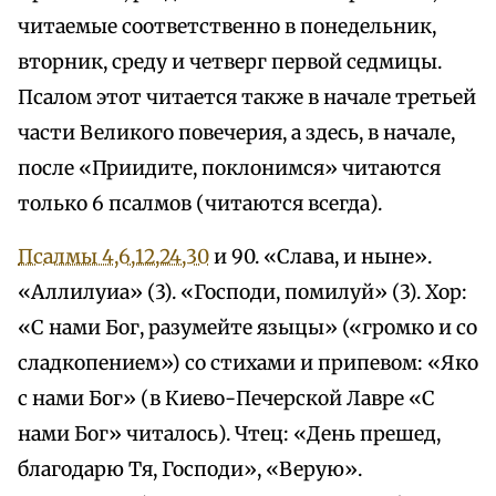
читаемые соответственно в понедельник,
вторник, среду и четверг первой седмицы.
Псалом этот читается также в начале третьей
части Великого повечерия, а здесь, в начале,
после «Приидите, поклонимся» читаются
только 6 псалмов (читаются всегда).
Псалмы 4,6,12,24,30
и 90. «Слава, и ныне».
«Аллилуиа» (3). «Господи, помилуй» (3). Хор:
«С нами Бог, разумейте языцы» («громко и со
сладкопением») со стихами и припевом: «Яко
с нами Бог» (в Киево-Печерской Лавре «С
нами Бог» читалось). Чтец: «День прешед,
благодарю Тя, Господи», «Верую».