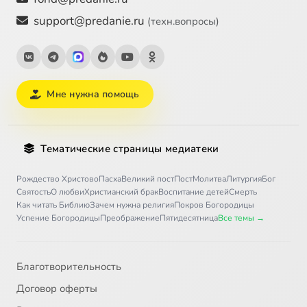
support@predanie.ru
(техн.вопросы)
Мне нужна помощь
Тематические страницы медиатеки
Рождество Христово
Пасха
Великий пост
Пост
Молитва
Литургия
Бог
Святость
О любви
Христианский брак
Воспитание детей
Смерть
Как читать Библию
Зачем нужна религия
Покров Богородицы
Успение Богородицы
Преображение
Пятидесятница
Все темы →
Благотворительность
Договор оферты