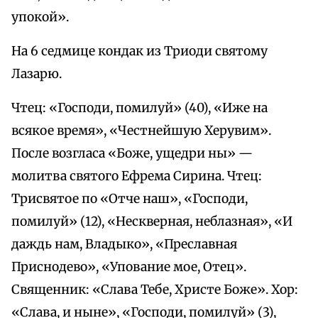
упокой».
На 6 седмице кондак из Триоди святому
Лазарю.
Чтец: «Господи, помилуй» (40), «Иже на
всякое время», «Честнейшую Херувим».
После возгласа «Боже, ущедри ны» —
молитва святого Ефрема Сирина. Чтец:
Трисвятое по «Отче наш», «Господи,
помилуй» (12), «Нескверная, неблазная», «И
даждь нам, Владыко», «Преславная
Приснодево», «Упование мое, Отец».
Священник: «Слава Тебе, Христе Боже». Хор:
«Слава, и ныне», «Господи, помилуй» (3),