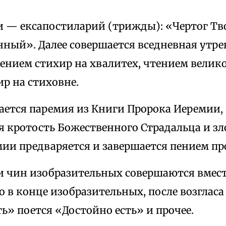
и — ексапостиларий (трижды): «Чертог Тв
нный». Далее совершается вседневная утр
ением стихир на хвалитех, чтением велико
р на стиховне.
тается паремия из Книги Пророка Иеремии,
 кротость Божественного Страдальца и зло
мии предваряется и завершается пением п
9 и чин изобразительных совершаются вмест
о в конце изобразительных, после возглас
» поется «Достойно есть» и прочее.