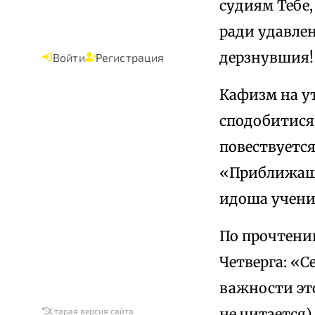
судиям Тебе,
ради удавле
дерзнувшия! 
Войти
Регистрация
Кафизм на ут
сподобитися 
повествуется
«Приближаше
идоша учени
По прочтени
Четверга: «С
важности эт
не читается).
Старая версия сайта