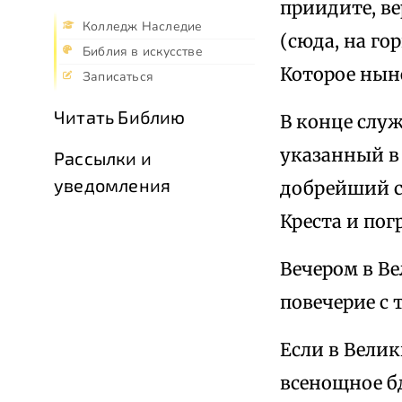
приидите, ве
Колледж Наследие
(сюда, на го
Библия в искусстве
Которое ныне
Записаться
Читать Библию
В конце служ
указанный в
Рассылки и
уведомления
добрейший с
Креста и по
Вечером в Ве
повечерие с 
Если в Велик
всенощное б