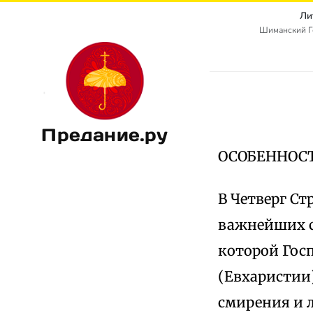
Ли
Шиманский Г
Предание.ру
ОСОБЕННОСТ
В Четверг С
важнейших с
которой Гос
(Евхаристии
смирения и 