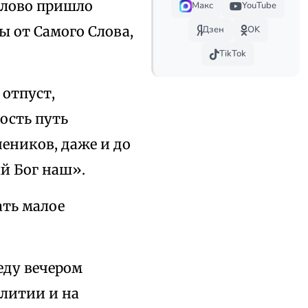
 Слово пришло
Макс
YouTube
мы от Самого Слова,
Дзен
OK
TikTok
 отпуст,
ость путь
еников, даже и до
й Бог наш».
ать малое
еду вечером
 литии и на