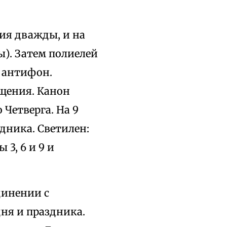
ия дважды, и на
). Затем полиелей
 антифон.
ещения. Канон
Четверга. На 9
дника. Светилен:
3, 6 и 9 и
динении с
ня и праздника.