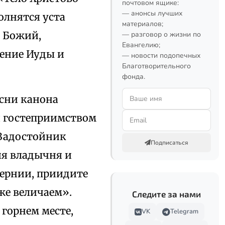
почтовом ящике:
— анонсы лучших
олнятся уста
материалов;
е Божий,
— разговор о жизни по
Евангелию;
ение Иуды и
— новости подопечных
Благотворительного
фонда.
есни канона
я гостеприимством
 Задостойник
Подписаться
ия владычня и
вернии, приидите
же величаем».
Следите за нами
горнем месте,
VK
Telegram