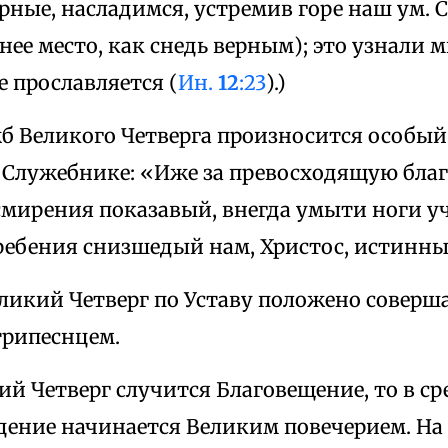
рные, насладимся, устремив горе наш ум.
рнее место, как снедь верным); это узнали 
 прославляется (
Ин.
12
:23
).)
б Великого Четверга произносится особый
 Служебнике: «Иже за превосходящую благ
мирения показавый, внегда умыти ноги уч
гребения снизшедый нам, Христос, истинны
ликий Четверг по Уставу положено соверш
трипеснцем.
ий Четверг случится Благовещение, то в ср
дение начинается Великим повечерием. На