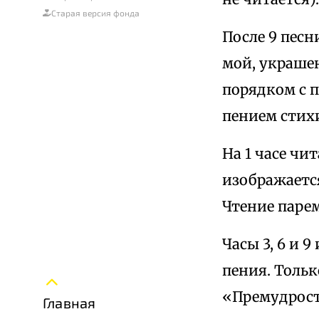
Старая версия фонда
После 9 песн
мой, украше
порядком с п
пением стихи
На 1 часе чи
изображается
Чтение паре
Часы 3, 6 и 
пения. Тольк
«Премудрость
Главная