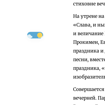
стиховне ве
На утрене на
«Слава, и н
и величание
Прокимен, Ев
праздника и 
песни, вмес
праздника, «
изобразител
Совершается
вечерней. Па