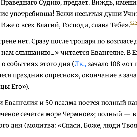
 Праведнаго Судию, предает. Виждь, имени
ние употребивша! Бежи несытыя души Учи
522
Иже о всех Благий, Господи, слава Тебе».
рене нет. Сразу после тропаря по возгласе 
нам слышанию...» читается Евангелие. В 
 о событиях этого дня (
Лк.,
зачало 108 «от 
ся праздник опреснок», окончание в зача
цы Его»).
и Евангелия и 50 псалма поется полный ка
еченое сечется море Чермное»; полный — 
ого дня (молитва: «Спаси, Боже, люди Тво