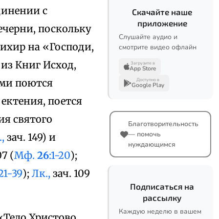
динении с
Скачайте наше
приложение
ечерни, поскольку
Слушайте аудио и
ихир на «Господи,
смотрите видео офлайн
(из Книг Исход,
Загрузите в
App Store
ями поются
Доступно в
Google Play
ектения, поется
ия святого
Благотворительность
— помочь
,
зач. 149) и
нуждающимся
07 (
Мф.
26
:1-20
);
:21-39
);
Лк.,
зач. 109
Подписаться на
рассылку
Каждую неделю в вашем
«Тело Христово