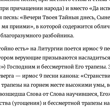
при причащении народа) и вместо «Да исп
 песнь: «Вечери Твоея Тайныя днесь, Сын
 мя приими», в которой содержится облич
 благоразумного разбойника.
ойно есть» на Литургии поется ирмос 9 п
отором верующие призываются насладитьс
я») Господним и бессмертной Его трапезы.
тверга — ирмос 9 песни канона: «Странств
 трапезы на горнем месте высокими умы, 
 возшедша Слова от Слова научившеся, Его
тва (угощения) и бессмертной трапезы на 