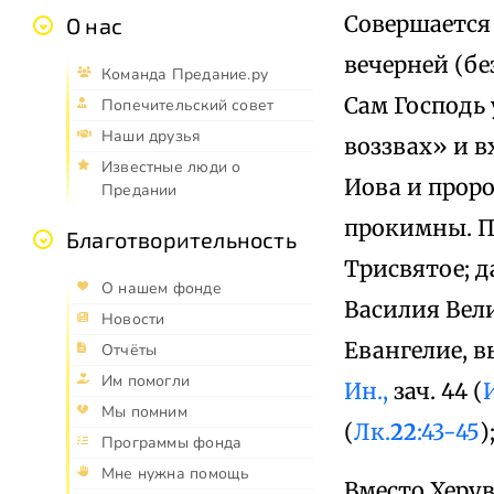
Совершается
О нас
вечерней (бе
Команда Предание.ру
Сам Господь
Попечительский совет
Наши друзья
воззвах» и в
Известные люди о
Иова и прор
Предании
прокимны. П
Благотворительность
Трисвятое; 
О нашем фонде
Василия Вел
Новости
Евангелие, в
Отчёты
Им помогли
Ин.,
зач. 44 (
Мы помним
(
Лк.
22
:43-45
)
Программы фонда
Мне нужна помощь
Вместо Херув