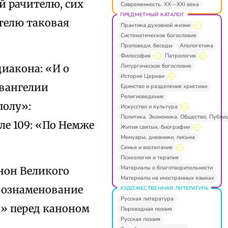
й рачителю, сих
Современность. XX—XXI века
ПРЕДМЕТНЫЙ КАТАЛОГ
телю таковая
Практика духовной жизни
Систематическое богословие
Проповеди, беседы
Апологетика
Философия
Патрология
Литургическое богословие
диакона: «И о
История Церкви
Евангелии
Единство и разделения христиан
Религиоведение
полу»:
Искусство и культура
Политика. Экономика. Общество. Публи
ле 109: «По Немже
Жития святых, биографии
Мемуары, дневники, письма
Семья и воспитание
Психология и терапия
Материалы о благотворительности
нон Великого
Материалы на иностранных языках
в ознаменование
ХУДОЖЕСТВЕННАЯ ЛИТЕРАТУРА
Русская литература
я» перед каноном
Переводная поэзия
Русская поэзия