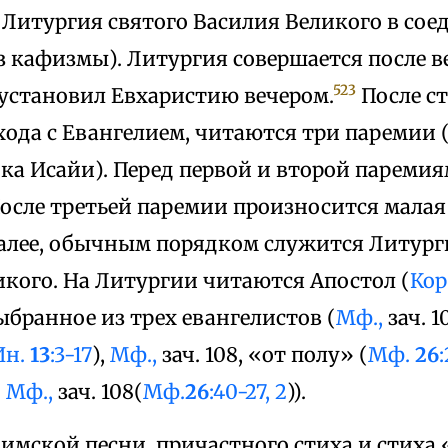
 Литургия святого Василия Великого в сое
з кафизмы). Литургия совершается после в
523
 установил Евхаристию вечером.
После ст
хода с Евангелием, читаются три паремии 
ока Исайи). Перед первой и второй пареми
осле третьей паремии произносится малая 
далее, обычным порядком служится Литург
икого. На Литургии читаются Апостол (
Кор.
ыбранное из трех евангелистов (
Мф.,
зач. 1
Ин.
13
:3-17
),
Мф.,
зач. 108, «от полу» (
Мф.
26
;
Мф.,
зач. 108(
Мф.
26
:40-27, 2
)).
имской песни, причастного стиха и стиха 