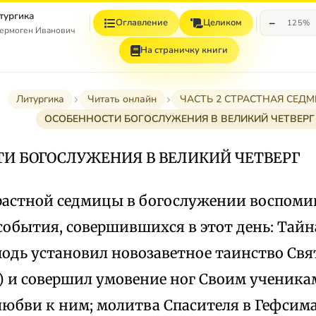
тургика
−
Оглавление
Целиком
125%
ермоген Иванович
На страничку книги
Литургика
Читать онлайн
ЧАСТЬ 2 СТРАСТНАЯ СЕД
ОСОБЕННОСТИ БОГОСЛУЖЕНИЯ В ВЕЛИКИЙ ЧЕТВЕРГ
И БОГОСЛУЖЕНИЯ В ВЕЛИКИЙ ЧЕТВЕРГ
трастной седмицы в богослужении воспом
обытия, совершившихся в этот день: Тайна
подь установил новозаветное таинство Свя
) и совершил умовение ног Своим ученикам
любви к ним; молитва Спасителя в Гефсим