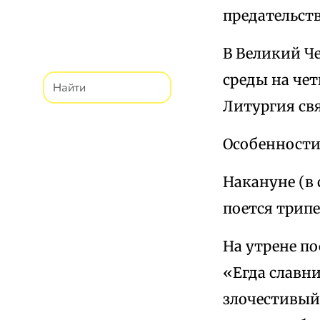
предательст
В Великий Ч
среды на четв
Литургия свя
Особенности
Накануне (в 
поется трипе
На утрене п
«Егда славн
злочестивый