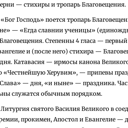
черни — стихиры и тропарь Благовещения.
 «Бог Господь» поется тропарь Благовещен
ыне» — «Егда славнии ученицы» (единожды
 Благовещения. Степенны 4 гласа — первый
ангелие и (после него) стихира — Благов
дня. Катавасия — ирмосы канона Великого 
то «Честнейшую Херувим», — припевы праз
Слава» — дня, «и ныне» — праздника. Часы 
ьны служатся обычным порядком.
 Литургия святого Василия Великого в сое
ремии, прокимен, Апостол и Евангелие — д