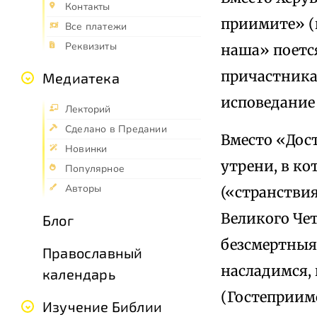
Контакты
приимите» (
Все платежи
Реквизиты
наша» поется
причастника
Медиатека
исповедание
Лекторий
Сделано в Предании
Вместо «Дост
Новинки
утрени, в к
Популярное
Авторы
(«странстви
Великого Че
Блог
безсмертныя
Православный
насладимся,
календарь
(Гостеприимс
Изучение Библии