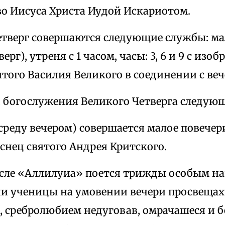
во Иисуса Христа Иудой Искариотом.
етверг совершаются следующие службы: мал
ерг), утреня с 1 часом, часы: 3, 6 и 9 с из
того Василия Великого в соединении с веч
 богослужения Великого Четверга следующ
среду вечером) совершается малое повечер
снец святого Андрея Критского.
осле «Аллилуиа» поется трижды особым на
ии ученицы на умовении вечери просвещаху
, сребролюбием недуговав, омрачашеся и 