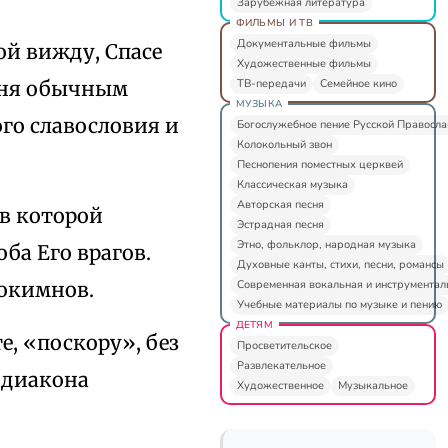
Зарубежная литература
ФИЛЬМЫ И ТВ
Документальные фильмы
ой вижду, Спасе
Художественные фильмы
ТВ-передачи
Семейное кино
еня обычным
МУЗЫКА
го славословия и
Богослужебное пение Русской Правосл
Колокольный звон
Песнопения поместных церквей
Классическая музыка
Авторская песня
 в которой
Эстрадная песня
Этно, фольклор, народная музыка
ба Его врагов.
Духовные канты, стихи, песни, романсы
Современная вокальная и инструментал
рокимнов.
Учебные материалы по музыке и пению
ДЕТЯМ
е, «поскору», без
Просветительское
Развлекательное
а диакона
Художественное
Музыкальное