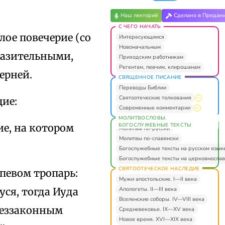
Наш лекторий
Сделано в Предан
С ЧЕГО НАЧАТЬ
ое повечерие (со
Интересующимся
Новоначальным
образительными,
Приходским работникам
Регентам, певчим, клирошанам
ерней.
СВЯЩЕННОЕ ПИСАНИЕ
Переводы Библии
Святоотеческие толкования
ие:
Современные комментарии
МОЛИТВОСЛОВЫ.
БОГОСЛУЖЕБНЫЕ ТЕКСТЫ
ие, на котором
Молитвы по-русски
Молитвы по-славянски
Богослужебные тексты на русском язык
Богослужебные тексты на церковнослав
СВЯТООТЕЧЕСКОЕ НАСЛЕДИЕ
певом тропарь:
Мужи апостольские. I—II века
Апологеты. II—III века
ся, тогда Иуда
Вселенские соборы. IV—VIII века
беззаконным
Средневековье. IX—XV века
Новое время. XVI—XIX века