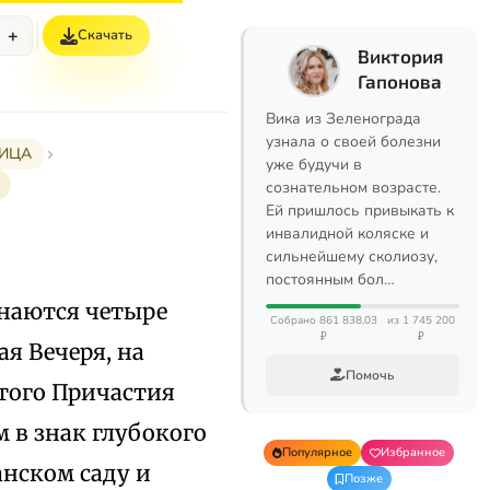
+
Скачать
Виктория
Гапонова
Вика из Зеленограда
узнала о своей болезни
МИЦА
уже будучи в
сознательном возрасте.
Ей пришлось привыкать к
инвалидной коляске и
сильнейшему сколиозу,
постоянным бол…
инаются четыре
Собрано 861 838,03
из 1 745 200
₽
₽
я Вечеря, на
Помочь
того Причастия
 в знак глубокого
Популярное
Избранное
анском саду и
Позже