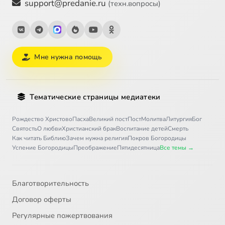
support@predanie.ru
(техн.вопросы)
Мне нужна помощь
Тематические страницы медиатеки
Рождество Христово
Пасха
Великий пост
Пост
Молитва
Литургия
Бог
Святость
О любви
Христианский брак
Воспитание детей
Смерть
Как читать Библию
Зачем нужна религия
Покров Богородицы
Успение Богородицы
Преображение
Пятидесятница
Все темы →
Благотворительность
Договор оферты
Регулярные пожертвования