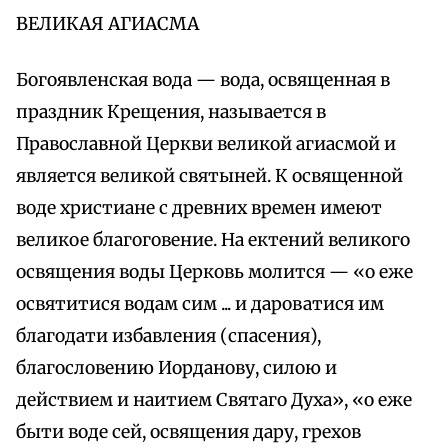
ВЕЛИКАЯ АГИАСМА
Богоявленская вода — вода, освященная в
праздник Крещения, называется в
Православной Церкви великой агиасмой и
является великой святыней. К освященной
воде христиане с древних времен имеют
великое благоговение. На ектений великого
освящения воды Церковь молится — «о еже
освятитися водам сим ... и дароватися им
благодати избавления (спасения),
благословению Иорданову, силою и
действием и наитием Святаго Духа», «о еже
быти воде сей, освящения дару, грехов