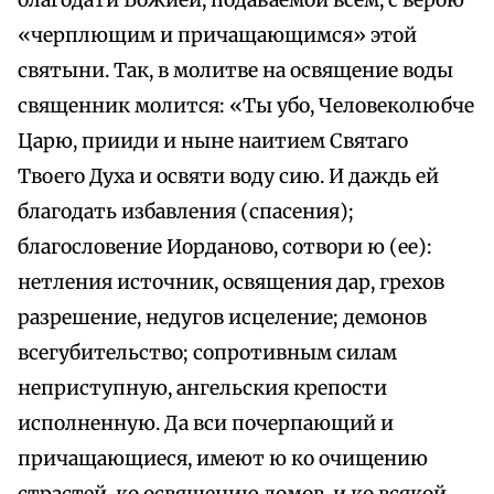
благодати Божией, подаваемой всем, с верою
«черплющим и причащающимся» этой
святыни. Так, в молитве на освящение воды
священник молится: «Ты убо, Человеколюбче
Царю, прииди и ныне наитием Святаго
Твоего Духа и освяти воду сию. И даждь ей
благодать избавления (спасения);
благословение Иорданово, сотвори ю (ее):
нетления источник, освящения дар, грехов
разрешение, недугов исцеление; демонов
всегубительство; сопротивным силам
неприступную, ангельския крепости
исполненную. Да вси почерпающий и
причащающиеся, имеют ю ко очищению