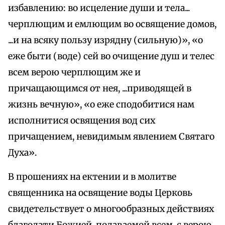
избавлению: во исцеление души и тела...
черплющим и емлющим во освящение домов,
...и на всяку пользу изрядну (сильную)», «о
еже быти (воде) сей во очищение душ и телес
всем верою черплющим же и
причащающимся от нея, ...приводящей в
жизнь вечную», «о еже сподобитися нам
исполнитися освящения вод сих
причащением, невидимым явлением Святаго
Духа».
В прошениях на ектении и в молитве
священника на освящение воды Церковь
свидетельствует о многообразных действиях