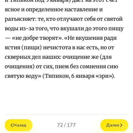
и Типикон под 5 января) дает на этот счет
ясное и определенное наставление и
разъясняет: те, кто отлучают себя от святой
воды из-за того, что вкушали до этого пищу
— «не добре творят». «Не вкушения ради
ястия (пищи) нечистота в нас есть, но от
скверных дел наших: очищение же (для
очищения) от сих, пием без сомнения сию
святую воду» (Типикон, 6 января «зри»).
72 / 177
Назад
Далее