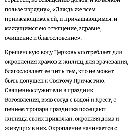
страстей, ко освящению домов, и ко всякой
пользе изрядну», «Даждь же всем
прикасающимся ей, и причащающимся, и
мажущимся ею освящение, здравие,
очищение и благословение».
Крещенскую воду Церковь употребляет для
окропления храмов и жилищ, для врачевания,
благословляет ее пить тем, кто не может
быть допущен к Святому Причастию.
Священнослужители в праздник
Богоявления, взяв сосуд с водой и Крест, с
пением тропаря праздника посещают
жилища своих прихожан, окропляя дома и
живущих в них. Окропление начинается с